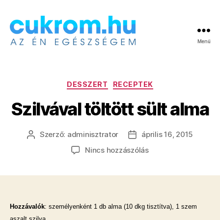
Menü
Cukrom.hu
Kategóriák
DESSZERT
RECEPTEK
Szilvával töltött sült alma
Szerző:
adminisztrator
április 16, 2015
Bejegyzés
Bejegyzés
szerzője
dátuma
a(z)
Nincs hozzászólás
Szilvával
töltött
sült
alma
bejegyzéshez
Hozzávalók
: személyenként 1 db alma (10 dkg tisztítva), 1 szem
aszalt szilva.