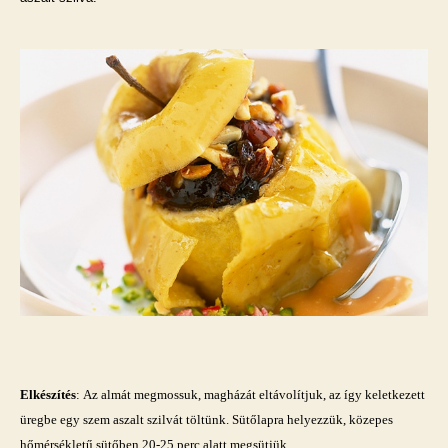
Elkészítés
: Az almát megmossuk, magházát eltávolítjuk, az így keletkezett
üregbe egy szem aszalt szilvát töltünk. Sütőlapra helyezzük, közepes
hőmérsékletű sütőben 20-25 perc alatt megsütjük.