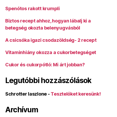
Spenótos rakott krumpli
Biztos recept ahhoz, hogyan lábalj ki a
betegség okozta belenyugvásból
A csicsóka igazi csodazöldség- 2 recept
Vitaminhiány okozza a cukorbetegséget
Cukor és cukorpótló: Mi árt jobban?
Legutóbbi hozzászólások
Schrotter laszlone
-
Tesztelőket keresünk!
Archívum