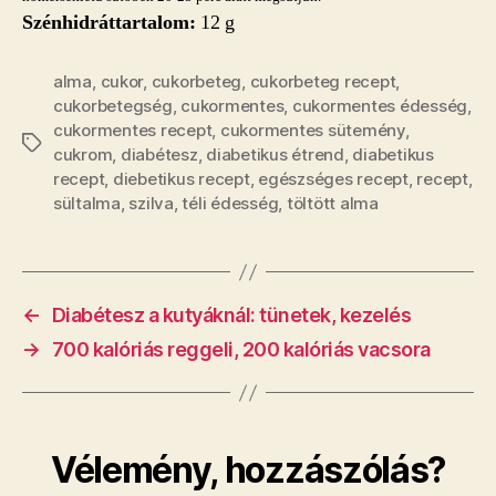
Szénhidráttartalom:
12 g
alma
,
cukor
,
cukorbeteg
,
cukorbeteg recept
,
cukorbetegség
,
cukormentes
,
cukormentes édesség
,
cukormentes recept
,
cukormentes sütemény
,
Címkék
cukrom
,
diabétesz
,
diabetikus étrend
,
diabetikus
recept
,
diebetikus recept
,
egészséges recept
,
recept
,
sültalma
,
szilva
,
téli édesség
,
töltött alma
←
Diabétesz a kutyáknál: tünetek, kezelés
→
700 kalóriás reggeli, 200 kalóriás vacsora
Vélemény, hozzászólás?