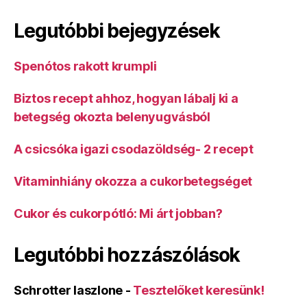
Legutóbbi bejegyzések
Spenótos rakott krumpli
Biztos recept ahhoz, hogyan lábalj ki a
betegség okozta belenyugvásból
A csicsóka igazi csodazöldség- 2 recept
Vitaminhiány okozza a cukorbetegséget
Cukor és cukorpótló: Mi árt jobban?
Legutóbbi hozzászólások
Schrotter laszlone
-
Tesztelőket keresünk!