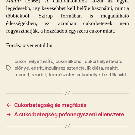
Maltit:
(E965) A cukoralkoholok közül az egyik
legédesebb, így kevesebbet kell belőle használni, mint a
többiekből. Szirup formában is megtalálható
édességekben, ezt azonban cukorbetegek nem
fogyaszthatják, a hozzáadott egyszerű cukor miatt.
Forrás: otvenentul.hu
cukor helyettesítő
,
cukoralkohol
,
cukorhelyettesítő
előnye
,
eritrit
,
inzulinrezisztencia
,
IR diéta
,
maltit
,
Címkék
mannit
,
szorbit
,
természetes cukorhelyettesítők
,
xilit
←
Cukorbetegség és megfázás
→
A cukorbetegség pofonegyszerű ellenszere