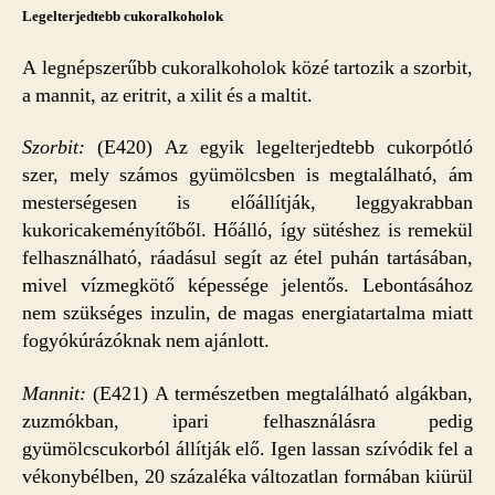
Legelterjedtebb cukoralkoholok
A legnépszerűbb cukoralkoholok közé tartozik a szorbit,
a mannit, az eritrit, a xilit és a maltit.
Szorbit:
(E420) Az egyik legelterjedtebb cukorpótló
szer, mely számos gyümölcsben is megtalálható, ám
mesterségesen is előállítják, leggyakrabban
kukoricakeményítőből. Hőálló, így sütéshez is remekül
felhasználható, ráadásul segít az étel puhán tartásában,
mivel vízmegkötő képessége jelentős. Lebontásához
nem szükséges inzulin, de magas energiatartalma miatt
fogyókúrázóknak nem ajánlott.
Mannit:
(E421) A természetben megtalálható algákban,
zuzmókban, ipari felhasználásra pedig
gyümölcscukorból állítják elő. Igen lassan szívódik fel a
vékonybélben, 20 százaléka változatlan formában kiürül