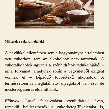
Mik azok a cukoralkoholok?
A nevükkel ellentétben sem a hagyományos értelemben
vett cukorhoz, sem az alkoholhoz nem tartoznak. A
cukoralkoholok ugyanis a szénhidrátok redukciójából –
az a folyamat, amelynek során a vegyületből oxigént
vonnak el – képződő többértékű alkoholok. A
természetben is megtalálható anyagokról van szó, de
mesterségesen is előállíthatók.
Előnyök:
Lassú felszívódású szénhidrátok lévén,
remekül beilleszthetők a cukorbeteg/IR-diétába is,