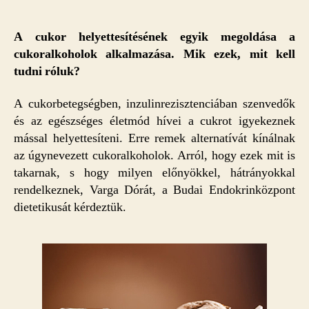
számára
is
bejegyzéshez
A cukor helyettesítésének egyik megoldása a
cukoralkoholok alkalmazása. Mik ezek, mit kell
tudni róluk?
A cukorbetegségben, inzulinrezisztenciában szenvedők
és az egészséges életmód hívei a cukrot igyekeznek
mással helyettesíteni. Erre remek alternatívát kínálnak
az úgynevezett cukoralkoholok. Arról, hogy ezek mit is
takarnak, s hogy milyen előnyökkel, hátrányokkal
rendelkeznek, Varga Dórát, a Budai Endokrinközpont
dietetikusát kérdeztük.