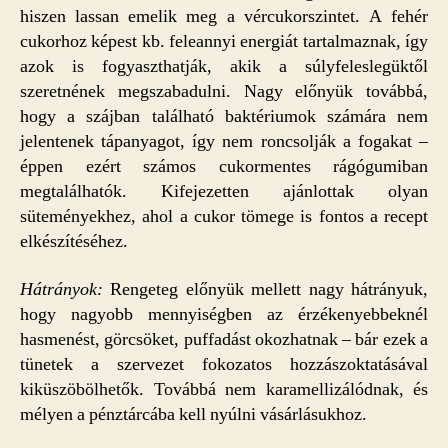
hiszen lassan emelik meg a vércukorszintet. A fehér
cukorhoz képest kb. feleannyi energiát tartalmaznak, így
azok is fogyaszthatják, akik a súlyfeleslegüktől
szeretnének megszabadulni. Nagy előnyük továbbá,
hogy a szájban található baktériumok számára nem
jelentenek tápanyagot, így nem roncsolják a fogakat –
éppen ezért számos cukormentes rágógumiban
megtalálhatók. Kifejezetten ajánlottak olyan
süteményekhez, ahol a cukor tömege is fontos a recept
elkészítéséhez.
Hátrányok:
Rengeteg előnyük mellett nagy hátrányuk,
hogy nagyobb mennyiségben az érzékenyebbeknél
hasmenést, görcsöket, puffadást okozhatnak – bár ezek a
tünetek a szervezet fokozatos hozzászoktatásával
kiküszöbölhetők. Továbbá nem karamellizálódnak, és
mélyen a pénztárcába kell nyúlni vásárlásukhoz.