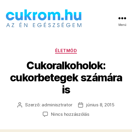
Menü
Cukrom.hu
Kategóriák
ÉLETMÓD
Cukoralkoholok:
cukorbetegek számára
is
Szerző:
adminisztrator
június 8, 2015
Bejegyzés
Bejegyzés
szerzője
dátuma
a(z)
Nincs hozzászólás
Cukoralkoholok:
cukorbetegek