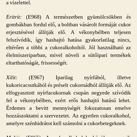
a vizelettel.
Eritrit:
(E968) A természetben gyümölcsökben és
gombákban fordul elő, a boltban vásárolt formáját cukor
erjesztésével állítják elő. A vékonybélben teljesen
felszívódik, így hashajtó hatása gyakorlatilag nincs,
eltérően a többi a cukoralkoholtól. Jól használható az
élelmiszeriparban, mivel növeli a sütőipari termékek
eltarthatóságát, frissességét.
Xilit:
(E967) Iparilag nyírfából, illetve
kukoricacsutkából és préselt cukornádból állítják elő. Az
elfogyasztott nyírfacukornak csupán negyede szívódik
fel a vékonybélben, ezért erős hashajtó hatású lehet.
Érdemes a bevitt mennyiségét fokozatosan emelve
hozzászoktatni a szervezetet. Az egyetlen cukoralkohol,
amelyre szénhidrátot kell számolni a cukorbetegeknek.