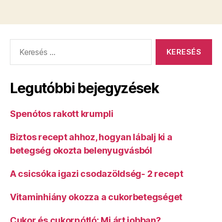
Keresés:
Legutóbbi bejegyzések
Spenótos rakott krumpli
Biztos recept ahhoz, hogyan lábalj ki a
betegség okozta belenyugvásból
A csicsóka igazi csodazöldség- 2 recept
Vitaminhiány okozza a cukorbetegséget
Cukor és cukorpótló: Mi árt jobban?