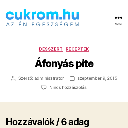
Menü
Cukrom.hu
Kategóriák
DESSZERT
RECEPTEK
Áfonyás pite
Szerző:
adminisztrator
szeptember 9, 2015
Bejegyzés
Bejegyzés
szerzője
dátuma
a(z)
Nincs hozzászólás
Áfonyás
pite
bejegyzéshez
Hozzávalók / 6 adag