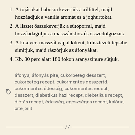
A tojásokat habosra keverjük a xillittel, majd
hozzáadjuk a vanília aromát és a joghurtokat.
A lisztet összekeverjük a sütőporral, majd
hozzáadagoljuk a masszánkhoz és összedolgozzuk.
A kikevert masszát vajjal kikent, kilisztezett tepsibe
simítjuk, majd rászórjuk az áfonyákat.
Kb. 30 perc alatt 180 fokon aranyszínűre sütjük.
áfonya
,
áfonyás pite
,
cukorbeteg desszert
,
cukorbeteg recept
,
cukormentes desszertd
,
cukormentes édesség
,
cukormentes recept
,
Címkék
desszert
,
diabetikus házi recept
,
diebetikus recept
,
diétás recept
,
édesség
,
egészséges recept
,
kalória
,
pite
,
xilit