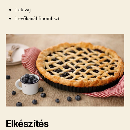
1 ek vaj
1 evőkanál finomliszt
Elkészítés