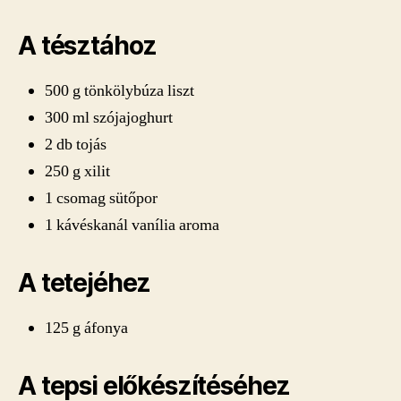
A tésztához
500 g tönkölybúza liszt
300 ml szójajoghurt
2 db tojás
250 g xilit
1 csomag sütőpor
1 kávéskanál vanília aroma
A tetejéhez
125 g áfonya
A tepsi előkészítéséhez