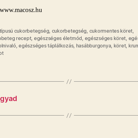
: www.macosz.hu
 típusú cukorbetegség
,
cukorbetegség
,
cukormentes köret
,
obeteg recept
,
egészséges életmód
,
egészséges köret
,
egé
lnivaló
,
egészséges táplálkozás
,
hasábburgonya
,
köret
,
krum
pt
vágyad