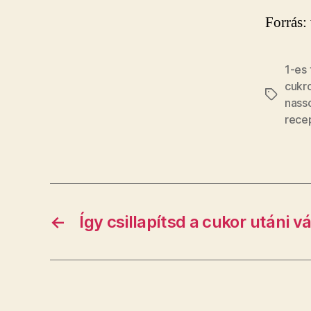
Forrás
1-es
cukr
Címkék
nasso
rece
←
Így csillapítsd a cukor utáni 