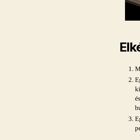
Elk
M
E
k
é
b
E
p