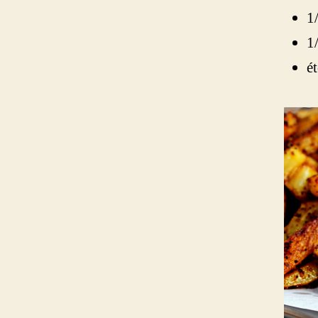
1
1
ét