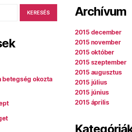
Archívum
2015 december
sek
2015 november
2015 október
2015 szeptember
2015 augusztus
 a betegség okozta
2015 július
2015 június
2015 április
ept
get
Kategóriá