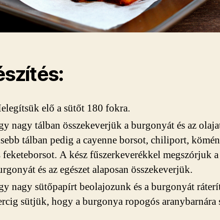
észítés:
elegítsük elő a sütőt 180 fokra.
gy nagy tálban összekeverjük a burgonyát és az olaja
isebb tálban pedig a cayenne borsot, chiliport, kömén
s feketeborsot. A kész fűszerkeverékkel megszórjuk a
urgonyát és az egészet alaposan összekeverjük.
gy nagy sütőpapírt beolajozunk és a burgonyát ráterí
ercig sütjük, hogy a burgonya ropogós aranybarnára 