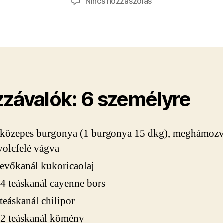
a(z)
Nincs hozzászólás
Cajun
hasábburgonya
bejegyzéshez
závalók: 6 személyre
 közepes burgonya (1 burgonya 15 dkg), meghámozv
yolcfelé vágva
 evőkanál kukoricaolaj
/4 teáskanál cayenne bors
 teáskanál chilipor
/2 teáskanál kömény