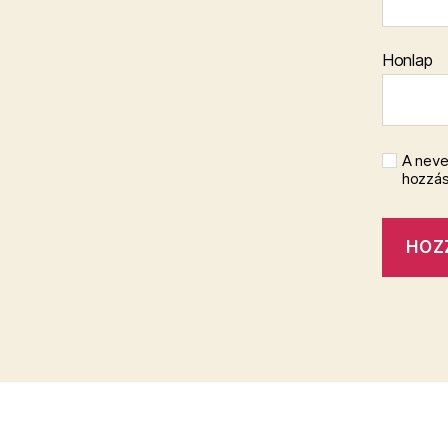
Honlap
A neve
hozzá