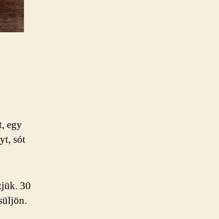
t, egy
yt, sót
tjük. 30
süljön.