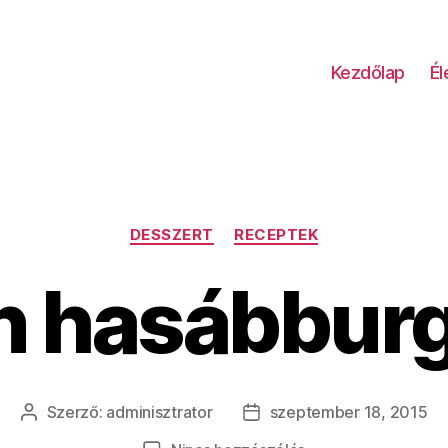
Kezdőlap
É
Kategóriák
DESSZERT
RECEPTEK
n hasábbur
Szerző:
adminisztrator
szeptember 18, 2015
Bejegyzés
Bejegyzés
szerzője
dátuma