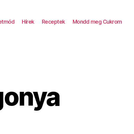
letmód
Hírek
Receptek
Mondd meg Cukrom
gonya