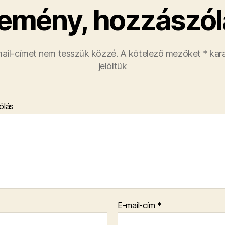
emény, hozzászól
ail-címet nem tesszük közzé.
A kötelező mezőket
*
kara
jelöltük
ólás
E-mail-cím
*