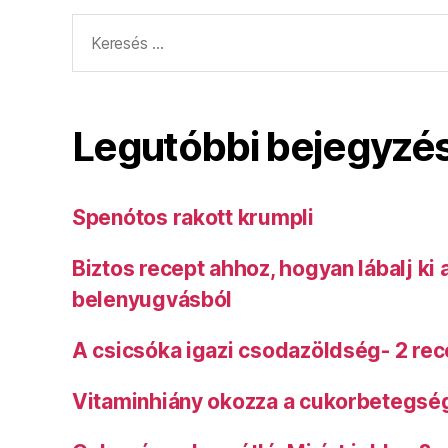
Keresés:
Legutóbbi bejegyzé
Spenótos rakott krumpli
Biztos recept ahhoz, hogyan lábalj ki
belenyugvásból
A csicsóka igazi csodazöldség- 2 rec
Vitaminhiány okozza a cukorbetegsé