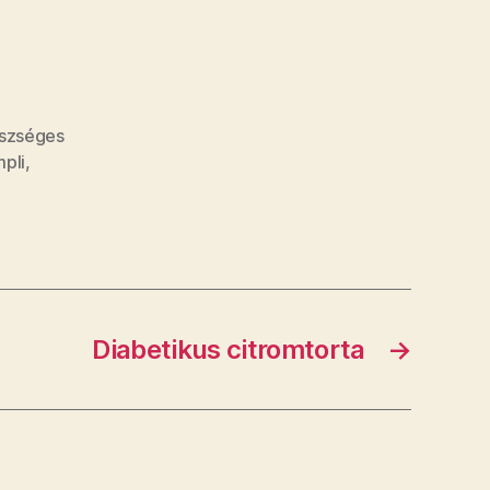
szséges
pli
,
Diabetikus citromtorta
→