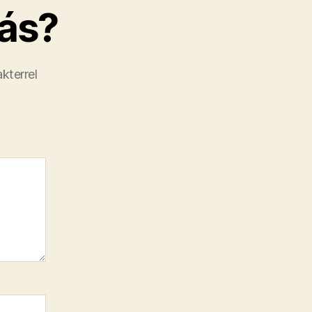
ás?
kterrel