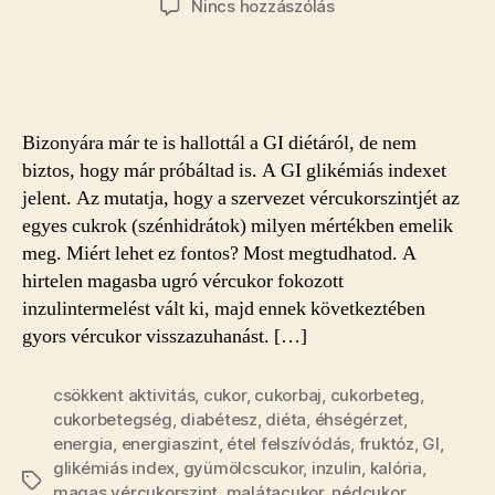
a(z)
Nincs hozzászólás
Egy
nagyszerű
diéta
a
cukorbetegség
Bizonyára már te is hallottál a GI diétáról, de nem
ellen
biztos, hogy már próbáltad is. A GI glikémiás indexet
bejegyzéshez
jelent. Az mutatja, hogy a szervezet vércukorszintjét az
egyes cukrok (szénhidrátok) milyen mértékben emelik
meg. Miért lehet ez fontos? Most megtudhatod. A
hirtelen magasba ugró vércukor fokozott
inzulintermelést vált ki, majd ennek következtében
gyors vércukor visszazuhanást. […]
csökkent aktivitás
,
cukor
,
cukorbaj
,
cukorbeteg
,
cukorbetegség
,
diabétesz
,
diéta
,
éhségérzet
,
energia
,
energiaszint
,
étel felszívódás
,
fruktóz
,
GI
,
glikémiás index
,
gyümölcscukor
,
inzulin
,
kalória
,
Címkék
magas vércukorszint
,
malátacukor
,
nédcukor
,