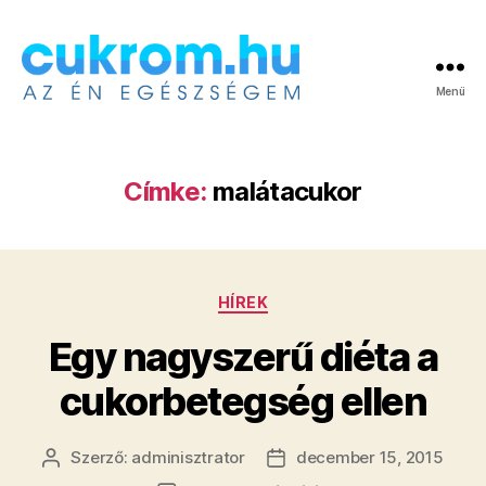
Menü
Cukrom.hu
Címke:
malátacukor
Kategóriák
HÍREK
Egy nagyszerű diéta a
cukorbetegség ellen
Szerző:
adminisztrator
december 15, 2015
Bejegyzés
Bejegyzés
szerzője
dátuma