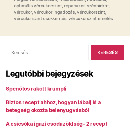
optimális vércukorszint
,
répacukor
,
szénhidrát
,
vércukor
,
vércukor ingadozás
,
vércukorszint
,
vércukorszint csökkentés
,
vércukorszint emelés
Keresés:
Legutóbbi bejegyzések
Spenótos rakott krumpli
Biztos recept ahhoz, hogyan lábalj ki a
betegség okozta belenyugvásból
A csicsóka igazi csodazöldség- 2 recept