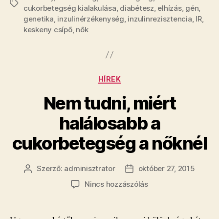
Címkék
cukorbetegség kialakulása
,
diabétesz
,
elhízás
,
gén
,
genetika
,
inzulinérzékenység
,
inzulinrezisztencia
,
IR
,
keskeny csípő
,
nők
Kategóriák
HÍREK
Nem tudni, miért
halálosabb a
cukorbetegség a nőknél
Szerző:
adminisztrator
október 27, 2015
Bejegyzés
Bejegyzés
szerzője
dátuma
a(z)
Nincs hozzászólás
Nem
tudni,
miért