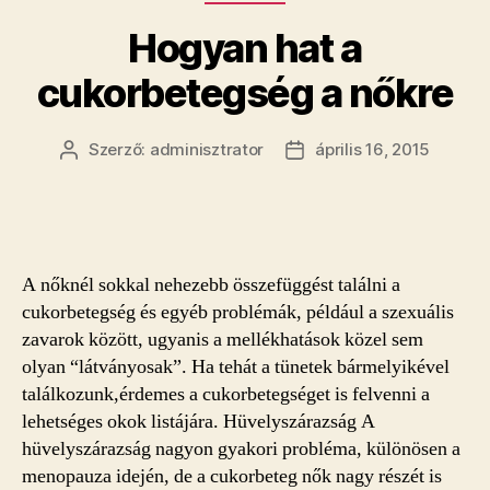
Hogyan hat a
cukorbetegség a nőkre
Szerző:
adminisztrator
április 16, 2015
Bejegyzés
Bejegyzés
szerzője
dátuma
A nőknél sokkal nehezebb összefüggést találni a
cukorbetegség és egyéb problémák, például a szexuális
zavarok között, ugyanis a mellékhatások közel sem
olyan “látványosak”. Ha tehát a tünetek bármelyikével
találkozunk,érdemes a cukorbetegséget is felvenni a
lehetséges okok listájára. Hüvelyszárazság A
hüvelyszárazság nagyon gyakori probléma, különösen a
menopauza idején, de a cukorbeteg nők nagy részét is