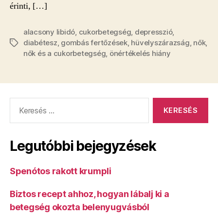
érinti, […]
alacsony libidó
,
cukorbetegség
,
depresszió
,
diabétesz
,
gombás fertőzések
,
hüvelyszárazság
,
nők
,
Címkék
nők és a cukorbetegség
,
önértékelés hiány
Keresés:
Legutóbbi bejegyzések
Spenótos rakott krumpli
Biztos recept ahhoz, hogyan lábalj ki a
betegség okozta belenyugvásból