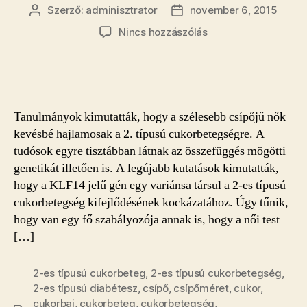
Szerző:
adminisztrator
november 6, 2015
Bejegyzés
Bejegyzés
szerzője
dátuma
a(z)
Nincs hozzászólás
Gének:
a
nők
alakjától
függ
Tanulmányok kimutatták, hogy a szélesebb csípőjű nők
a
kevésbé hajlamosak a 2. típusú cukorbetegségre. A
cukorbetegség
tudósok egyre tisztábban látnak az összefüggés mögötti
kockázata
genetikát illetően is. A legújabb kutatások kimutatták,
bejegyzéshez
hogy a KLF14 jelű gén egy variánsa társul a 2-es típusú
cukorbetegség kifejlődésének kockázatához. Úgy tűnik,
hogy van egy fő szabályozója annak is, hogy a női test
[…]
2-es típusú cukorbeteg
,
2-es típusú cukorbetegség
,
2-es típusú diabétesz
,
csípő
,
csípőméret
,
cukor
,
cukorbaj
,
cukorbeteg
,
cukorbetegség
,