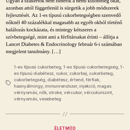
Ugyan a szakértők nem ismerik a nemi különbség okát,
halálosabb
azonban attól függetlenül is sürgetik a jobb módszerek
a
fejlesztését. Az 1-es típusú cukorbetegségben szenvedő
cukorbetegség
nőknél 40 százalékkal magasabb az egyéb okból történő
a
halálozás kockázata, és mintegy kétszeres a
nőknél
szívbetegségé, mint ami a férfitársakat érinti – állítja a
bejegyzéshez
Lancet Diabetes & Endocrinology február 6-i számában
megjelent tanulmány. […]
1-es típusú cukorbeteg
,
1-es típusú cukorbetegség
,
1-
es típusú diabétesz
,
cukor
,
cukorbaj
,
cukorbeteg
,
cukorbetegség
,
diabétesz
,
értend
,
férfiak
,
Címkék
hasnyálmirigy
,
immunrendszer
,
injekció
,
magas
vérnyomás
,
nők
,
stroke
,
vércukor
,
vércukorszint
,
vérnyomás
,
vesebeteg
Kategóriák
ÉLETMÓD