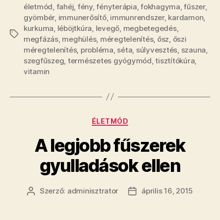
életmód
,
fahéj
,
fény
,
fényterápia
,
fokhagyma
,
fűszer
,
gyömbér
,
immunerősítő
,
immunrendszer
,
kardamon
,
kurkuma
,
léböjtkúra
,
levegő
,
megbetegedés
,
Címkék
megfázás
,
meghülés
,
méregtelenítés
,
ősz
,
őszi
méregtelenítés
,
probléma
,
séta
,
súlyvesztés
,
szauna
,
szegfűszeg
,
természetes gyógymód
,
tisztítókúra
,
vitamin
Kategóriák
ÉLETMÓD
A legjobb fűszerek
gyulladások ellen
Szerző:
adminisztrator
április 16, 2015
Bejegyzés
Bejegyzés
szerzője
dátuma