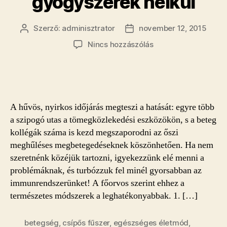
gyógyszerek nélkül
Szerző:
adminisztrator
november 12, 2015
Bejegyzés
Bejegyzés
szerzője
dátuma
a(z)
Nincs hozzászólás
Természetes
immunerősítés
–
Így
győzd
A hűvös, nyirkos időjárás megteszi a hatását: egyre több
le
a szipogó utas a tömegközlekedési eszközökön, s a beteg
a
kollégák száma is kezd megszaporodni az őszi
betegségeket
meghűléses megbetegedéseknek köszönhetően. Ha nem
gyógyszerek
nélkül
szeretnénk közéjük tartozni, igyekezzünk elé menni a
bejegyzéshez
problémáknak, és turbózzuk fel minél gyorsabban az
immunrendszerünket! A főorvos szerint ehhez a
természetes módszerek a leghatékonyabbak. 1. […]
betegség
,
csípős fűszer
,
egészséges életmód
,