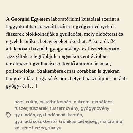
A Georgiai Egyetem laboratóriumi kutatásai szerint a
leggyakrabban használt szárított gyógynövények és
fűszerek blokkolhatják a gyulladást, mely diabéteszt és
egyéb krónikus betegségeket okozhat. A kutatók 24
általánosan használt gyógynövény- és fűszerkivonatot
vizsgáltak, s legtöbbjük magas koncentrációban
tartalmazott gyulladáscsökkentő antioxidánsokat,
polifenolokat. Szakemberek már korábban is gyakran
hangoztatták, hogy só és bors helyett használjunk inkább
gyógy- és […]
bors
,
cukor
,
cukorbetegség
,
cukrom
,
diabétesz
,
fűszer
,
fűszerek
,
fűszernövény
,
gyógynövény
,
gyulladás
,
gyulladáscsökkentés
,
Címkék
gyulladáscsökkentő
,
krónikus betegség
,
majoranna
,
só
,
szegfűszeg
,
zsálya