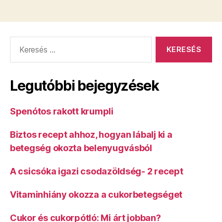
Keresés:
Legutóbbi bejegyzések
Spenótos rakott krumpli
Biztos recept ahhoz, hogyan lábalj ki a
betegség okozta belenyugvásból
A csicsóka igazi csodazöldség- 2 recept
Vitaminhiány okozza a cukorbetegséget
Cukor és cukorpótló: Mi árt jobban?