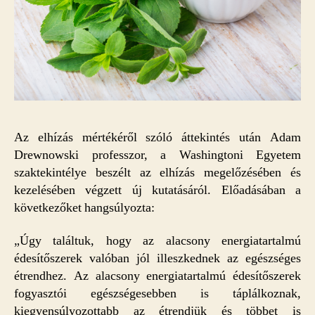
Az elhízás mértékéről szóló áttekintés után Adam
Drewnowski professzor, a Washingtoni Egyetem
szaktekintélye beszélt az elhízás megelőzésében és
kezelésében végzett új kutatásáról. Előadásában a
következőket hangsúlyozta:
„Úgy találtuk, hogy az alacsony energiatartalmú
édesítőszerek valóban jól illeszkednek az egészséges
étrendhez. Az alacsony energiatartalmú édesítőszerek
fogyasztói egészségesebben is táplálkoznak,
kiegyensúlyozottabb az étrendjük és többet is