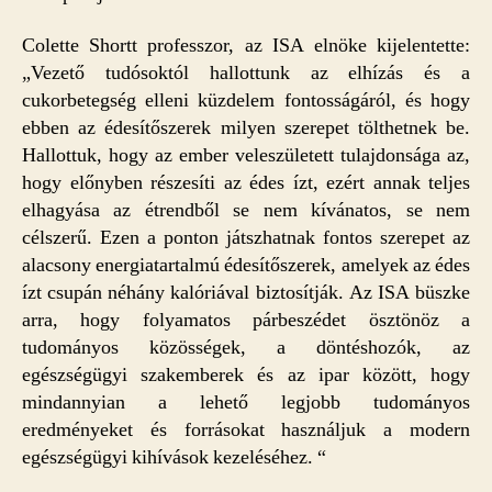
Colette Shortt professzor, az ISA elnöke kijelentette:
„Vezető tudósoktól hallottunk az elhízás és a
cukorbetegség elleni küzdelem fontosságáról, és hogy
ebben az édesítőszerek milyen szerepet tölthetnek be.
Hallottuk, hogy az ember veleszületett tulajdonsága az,
hogy előnyben részesíti az édes ízt, ezért annak teljes
elhagyása az étrendből se nem kívánatos, se nem
célszerű. Ezen a ponton játszhatnak fontos szerepet az
alacsony energiatartalmú édesítőszerek, amelyek az édes
ízt csupán néhány kalóriával biztosítják. Az ISA büszke
arra, hogy folyamatos párbeszédet ösztönöz a
tudományos közösségek, a döntéshozók, az
egészségügyi szakemberek és az ipar között, hogy
mindannyian a lehető legjobb tudományos
eredményeket és forrásokat használjuk a modern
egészségügyi kihívások kezeléséhez. “