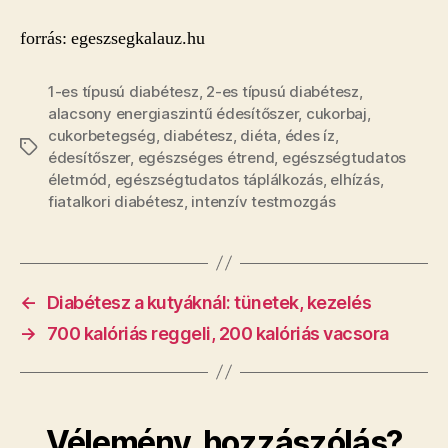
forrás: egeszsegkalauz.hu
1-es típusú diabétesz
,
2-es típusú diabétesz
,
alacsony energiaszintű édesítőszer
,
cukorbaj
,
cukorbetegség
,
diabétesz
,
diéta
,
édes íz
,
Címkék
édesítőszer
,
egészséges étrend
,
egészségtudatos
életmód
,
egészségtudatos táplálkozás
,
elhízás
,
fiatalkori diabétesz
,
intenzív testmozgás
←
Diabétesz a kutyáknál: tünetek, kezelés
→
700 kalóriás reggeli, 200 kalóriás vacsora
Vélemény, hozzászólás?