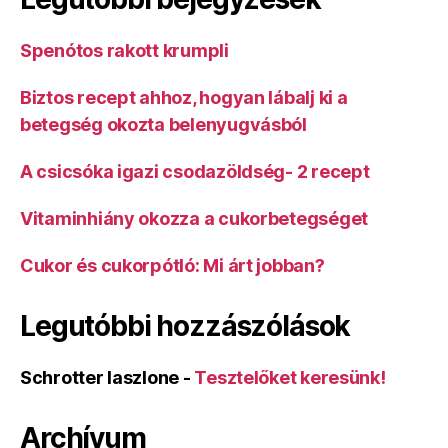
Spenótos rakott krumpli
Biztos recept ahhoz, hogyan lábalj ki a
betegség okozta belenyugvásból
A csicsóka igazi csodazöldség- 2 recept
Vitaminhiány okozza a cukorbetegséget
Cukor és cukorpótló: Mi árt jobban?
Legutóbbi hozzászólások
Schrotter laszlone
-
Tesztelőket keresünk!
Archívum