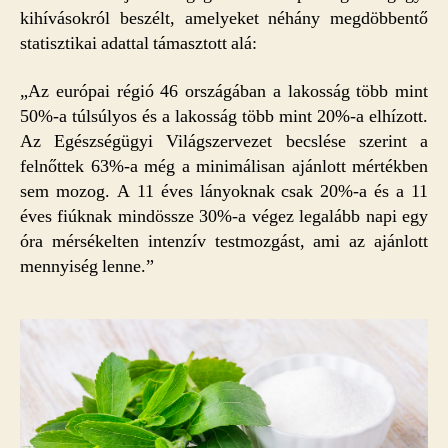
kihívásokról beszélt, amelyeket néhány megdöbbentő
statisztikai adattal támasztott alá:
„Az európai régió 46 országában a lakosság több mint
50%-a túlsúlyos és a lakosság több mint 20%-a elhízott.
Az Egészségügyi Világszervezet becslése szerint a
felnőttek 63%-a még a minimálisan ajánlott mértékben
sem mozog. A 11 éves lányoknak csak 20%-a és a 11
éves fiúknak mindössze 30%-a végez legalább napi egy
óra mérsékelten intenzív testmozgást, ami az ajánlott
mennyiség lenne.”