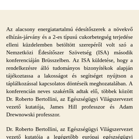
Az
alacsony
energiatartalmú
édesítőszerek
alapvető
Az alacsony energiatartalmú édesítőszerek a növekvő
fontosságúak
elhízás-járvány és a 2-es típusú cukorbetegség terjedése
bejegyzéshez
elleni küzdelemben betöltött szerepéről volt szó a
Nemzetközi Édesítőszer Szövetség (ISA) második
konferenciáján Brüsszelben. Az ISA küldetése, hogy a
rendelkezésre álló tudományos bizonyítékok alapján
tájékoztassa a lakosságot és segítséget nyújtson a
táplálkozással kapcsolatos döntéseik meghozatalában. A
konferencián neves szakértők adtak elő, többek között
Dr. Roberto Bertollini, az Egészségügyi Világszervezet
vezető kutatója, James Hill professzor és Adam
Drewnowski professzor.
Dr. Roberto Bertollini, az Egészségügyi Világszervezet
vezető kutatója a legégetőbb európai egészségügyi