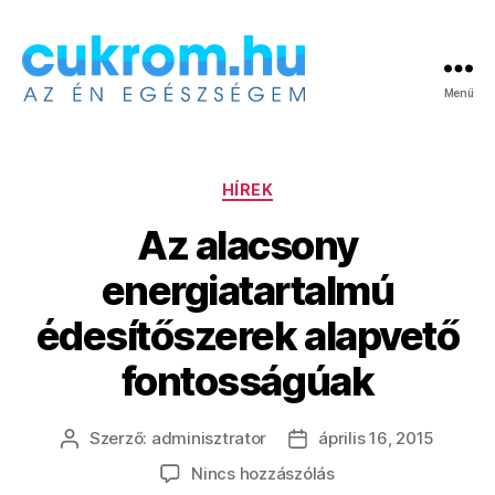
Menü
Cukrom.hu
Kategóriák
HÍREK
Az alacsony
energiatartalmú
édesítőszerek alapvető
fontosságúak
Szerző:
adminisztrator
április 16, 2015
Bejegyzés
Bejegyzés
szerzője
dátuma
a(z)
Nincs hozzászólás