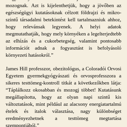
mozognak. Azt is kijelenthetjük, hogy a jövőben az
egészségügyi kutatásoknak célzott földrajzi és mikro-
szintű társadalmi betekintést kell tartalmazniuk ahhoz,
hogy relevánsak legyenek. A helyi adatok
megmutathatják, hogy mely környéken a legelterjedtebb
az elhízás és a cukorbetegség, valamint pontosabb
információt adnak a fogyasztást is befolyásoló
környezeti hatásokról.”
James Hill professzor, obezitológus, a Coloradói Orvosi
Egyetem gyermekgyógyászati és orvosprofesszora a
sikeres testtömeg-kontroll titkát a következőkben látja:
“Táplálkozz okosabban és mozogj többet! Kutatásunk
megállapította, hogy az olyan napi szintű kis
változtatások, mint például az alacsony energiatartalmú
ételek és italok választása, nagy különbséget
eredményezhetnek a testtömeg megtartása
szempontjából.”