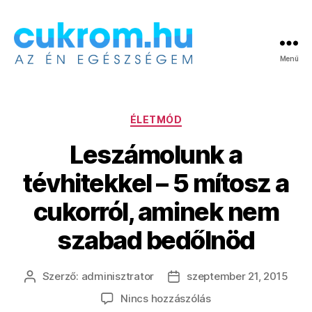
Menü
Cukrom.hu
Kategóriák
ÉLETMÓD
Leszámolunk a
tévhitekkel – 5 mítosz a
cukorról, aminek nem
szabad bedőlnöd
Szerző:
adminisztrator
szeptember 21, 2015
Bejegyzés
Bejegyzés
szerzője
dátuma
a(z)
Nincs hozzászólás