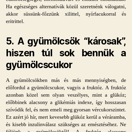
Ha egészséges alternatívák közül szeretnénk válogatni,
akkor süssünk-főzzünk xilittel, nyírfacukorral és
eritrittel.
5. A gyümölcsök “károsak”,
hiszen túl sok bennük a
gyümölcscukor
A gyümölcsökben más és más mennyiségben, de
előfordul a gyümölcscukor, vagyis a fruktóz. A fruktóz
azonban közel sem olyan veszélyes, mint a glükóz;
előbbinek alacsony a glikémiás indexe, így hosszasan
szívódik fel, és nem emeli meg gyorsan vércukorszintet.
Ez azért jó hír, mert kevesebb glükóz kerül a véráramba,
és kisebb inzulinválasz szükséges az emésztéséhez. Ne
féljünk a gyümölcsöktől! A fruktóz alacsony