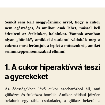
Leszámolunk
a
tévhitekkel
–
5
Senkit sem kell meggyőznünk arról, hogy a cukor
mítosz
nem egészséges, és amikor csak lehet, mással kell
a
édesíteni az ételeinket, italainkat. Vannak azonban
cukorról,
olyan „bűnök”, amikkel ártatlanul vádolták meg a
aminek
cukrot: most lerántjuk a leplet a mítoszokról, amiket
nem
semmiképpen sem szabad elhinni!
szabad
bedőlnöd
bejegyzéshez
1. A cukor hiperaktívvá teszi
a gyerekeket
Az édességekben lévő cukor szacharózból áll, ami
glükózra és fruktózra bomlik. Amikor például jóízűen
befalunk egy tábla csokoládét, a glükóz bekerül a