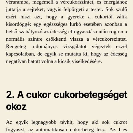
véráramba, megemeli a vércukorszintet, és energiához
juttatja a sejteket, vagyis felpörgeti a testet. Sok szülő
ezért hiszi azt, hogy a gyereke a cukortól válik
kisördöggé: egy egészséges lurkó esetében azonban a
belső szabályozó az édesség elfogyasztása után rögtön a
normális szintre csökkenti vissza a vércukorszintet.
Rengeteg tudományos vizsgálatot végeztek ezzel
kapcsolatban, de egyik se mutatta ki, hogy az édesség
negatívan hatott volna a kicsik viselkedésére.
2. A cukor cukorbetegséget
okoz
Az egyik legnagyobb tévhit, hogy aki sok cukrot
fogyaszt, az automatikusan cukorbeteg lesz. Az 1-es