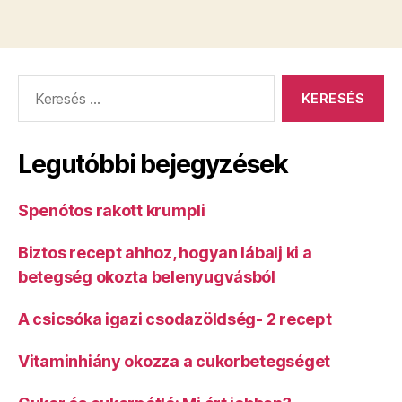
Keresés:
Legutóbbi bejegyzések
Spenótos rakott krumpli
Biztos recept ahhoz, hogyan lábalj ki a
betegség okozta belenyugvásból
A csicsóka igazi csodazöldség- 2 recept
Vitaminhiány okozza a cukorbetegséget