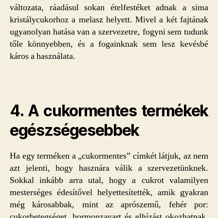
változata, ráadásul sokan ételfestéket adnak a sima
kristálycukorhoz a melasz helyett. Mivel a két fajtának
ugyanolyan hatása van a szervezetre, fogyni sem tudunk
tőle könnyebben, és a fogainknak sem lesz kevésbé
káros a használata.
4. A cukormentes termékek
egészségesebbek
Ha egy terméken a „cukormentes” címkét látjuk, az nem
azt jelenti, hogy hasznára válik a szervezetünknek.
Sokkal inkább arra utal, hogy a cukrot valamilyen
mesterséges édesítővel helyettesítették, amik gyakran
még károsabbak, mint az aprószemű, fehér por:
cukorbetegséget, hormonzavart és elhízást okozhatnak.