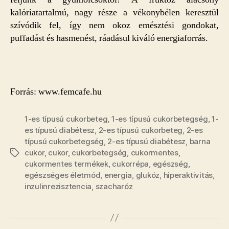
kalóriatartalmú, nagy része a vékonybélen keresztül
szívódik fel, így nem okoz emésztési gondokat,
puffadást és hasmenést, ráadásul kiváló energiaforrás.
Forrás: www.femcafe.hu
1-es típusú cukorbeteg
,
1-es típusú cukorbetegség
,
1-
es típusú diabétesz
,
2-es típusú cukorbeteg
,
2-es
típusú cukorbetegség
,
2-es típusú diabétesz
,
barna
cukor
,
cukor
,
cukorbetegség
,
cukormentes
,
Címkék
cukormentes termékek
,
cukorrépa
,
egészség
,
egészséges életmód
,
energia
,
glukóz
,
hiperaktivitás
,
inzulinrezisztencia
,
szacharóz