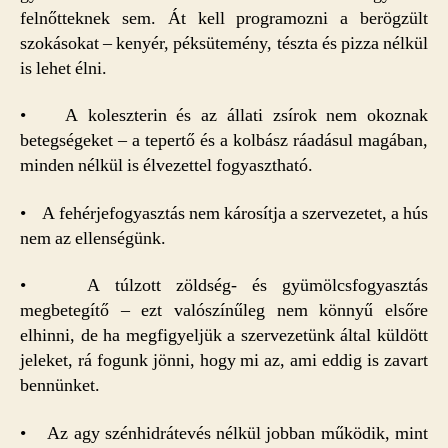
felnőtteknek sem. Át kell programozni a berögzült
szokásokat – kenyér, péksütemény, tészta és pizza nélkül
is lehet élni.
• A koleszterin és az állati zsírok nem okoznak
betegségeket – a tepertő és a kolbász ráadásul magában,
minden nélkül is élvezettel fogyasztható.
• A fehérjefogyasztás nem károsítja a szervezetet, a hús
nem az ellenségünk.
• A túlzott zöldség- és gyümölcsfogyasztás
megbetegítő – ezt valószínűleg nem könnyű elsőre
elhinni, de ha megfigyeljük a szervezetünk által küldött
jeleket, rá fogunk jönni, hogy mi az, ami eddig is zavart
bennünket.
• Az agy szénhidrátevés nélkül jobban működik, mint