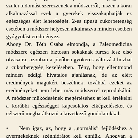
szülei tudomást szerezzenek a módszerről, hiszen a korai
alkalmazással ezek a gyerekek visszakaphatják ez
egészséges élet lehetőségét. 2-es típusú cukorbetegség
esetében a módszer helyesen alkalmazva minden esetben
gyógyulást eredményez.
Ahogy Dr. Tóth Csaba elmondja, a Paleomedicina
módszere egészen biztosan sokaknak furcsa lesz első
olvasatra, azonban a jövőben gyökeres változást hozhat
a cukorbetegség kezelésében. Tény, hogy ellentmond
minden eddigi hivatalos ajánlásnak, de az elért
eredmények magukért beszélnek, továbbá ezeket az
eredményeket nem lehet más módszerrel reprodukálni.
A módszer működésének megértéséhez át kell értékelni
a korábbi egészséggel kapcsolatos elképzeléseket és
célszerű megbarátkozni a következő gondolatokkal:
• Nem igaz, az, hogy a „normális” fejlődéshez a
gyermekeknek szénhidrátot kell enniük. Ahogyan a