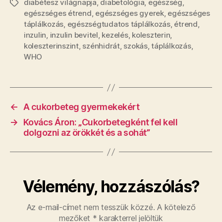
diabétesz világnapja
,
diabetológia
,
egészség
,
Címkék
egészséges étrend
,
egészséges gyerek
,
egészséges
táplálkozás
,
egészségtudatos táplálkozás
,
étrend
,
inzulin
,
inzulin bevitel
,
kezelés
,
koleszterin
,
koleszterinszint
,
szénhidrát
,
szokás
,
táplálkozás
,
WHO
←
A cukorbeteg gyermekekért
→
Kovács Áron: „Cukorbetegként fel kell
dolgozni az örökkét és a sohát”
Vélemény, hozzászólás?
Az e-mail-címet nem tesszük közzé.
A kötelező
mezőket
*
karakterrel jelöltük