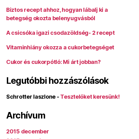
Biztos recept ahhoz, hogyan lábalj ki a
betegség okozta belenyugvásból
A csicsóka igazi csodazöldség- 2 recept
Vitaminhiány okozza a cukorbetegséget
Cukor és cukorpótló: Mi árt jobban?
Legutóbbi hozzászólások
Schrotter laszlone
-
Tesztelőket keresünk!
Archívum
2015 december