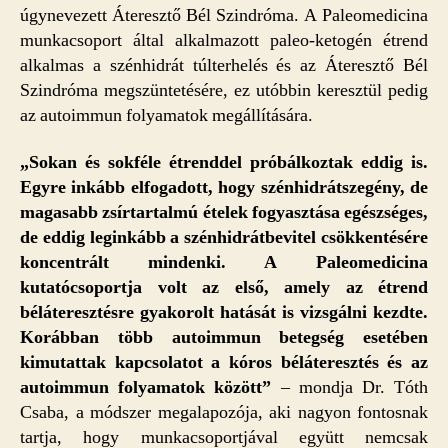
úgynevezett Áteresztő Bél Szindróma. A Paleomedicina
munkacsoport által alkalmazott paleo-ketogén étrend
alkalmas a szénhidrát túlterhelés és az Áteresztő Bél
Szindróma megszüntetésére, ez utóbbin keresztül pedig
az autoimmun folyamatok megállítására.
„Sokan és sokféle étrenddel próbálkoztak eddig is.
Egyre inkább elfogadott, hogy szénhidrátszegény, de
magasabb zsírtartalmú ételek fogyasztása egészséges,
de eddig leginkább a szénhidrátbevitel csökkentésére
koncentrált mindenki. A Paleomedicina
kutatócsoportja volt az első, amely az étrend
béláteresztésre gyakorolt hatását is vizsgálni kezdte.
Korábban több autoimmun betegség esetében
kimutattak kapcsolatot a kóros béláteresztés és az
autoimmun folyamatok között”
– mondja Dr. Tóth
Csaba, a módszer megalapozója, aki nagyon fontosnak
tartja, hogy munkacsoportjával együtt nemcsak