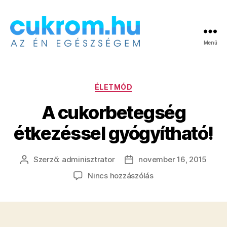
Menü
Cukrom.hu
Kategóriák
ÉLETMÓD
A cukorbetegség
étkezéssel gyógyítható!
Szerző:
adminisztrator
november 16, 2015
Bejegyzés
Bejegyzés
szerzője
dátuma
a(z)
Nincs hozzászólás
A
cukorbetegség
étkezéssel
gyógyítható!