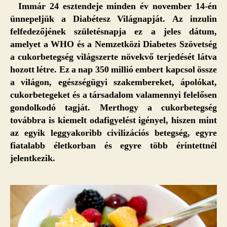
bejegyzéshez
Immár 24 esztendeje minden év november 14-én
ünnepeljük a Diabétesz Világnapját. Az inzulin
felfedezőjének születésnapja ez a jeles dátum,
amelyet a WHO és a Nemzetközi Diabetes Szövetség
a cukorbetegség világszerte növekvő terjedését látva
hozott létre. Ez a nap 350 millió embert kapcsol össze
a világon, egészségügyi szakembereket, ápolókat,
cukorbetegeket és a társadalom valamennyi felelősen
gondolkodó tagját. Merthogy a cukorbetegség
továbbra is kiemelt odafigyelést igényel, hiszen mint
az egyik leggyakoribb civilizációs betegség, egyre
fiatalabb életkorban és egyre több érintettnél
jelentkezik.