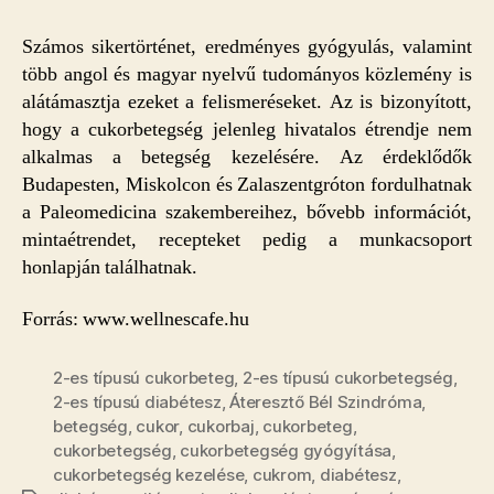
Számos sikertörténet, eredményes gyógyulás, valamint
több angol és magyar nyelvű tudományos közlemény is
alátámasztja ezeket a felismeréseket. Az is bizonyított,
hogy a cukorbetegség jelenleg hivatalos étrendje nem
alkalmas a betegség kezelésére. Az érdeklődők
Budapesten, Miskolcon és Zalaszentgróton fordulhatnak
a Paleomedicina szakembereihez, bővebb információt,
mintaétrendet, recepteket pedig a munkacsoport
honlapján találhatnak.
Forrás: www.wellnescafe.hu
2-es típusú cukorbeteg
,
2-es típusú cukorbetegség
,
2-es típusú diabétesz
,
Áteresztő Bél Szindróma
,
betegség
,
cukor
,
cukorbaj
,
cukorbeteg
,
cukorbetegség
,
cukorbetegség gyógyítása
,
cukorbetegség kezelése
,
cukrom
,
diabétesz
,