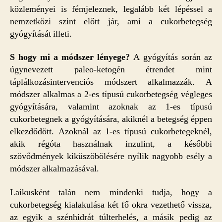
közleményei is fémjeleznek, legalább két lépéssel a
nemzetközi szint előtt jár, ami a cukorbetegség
gyógyítását illeti.
S hogy mi a módszer lényege?
A gyógyítás során az
úgynevezett paleo-ketogén étrendet mint
táplálkozásintervenciós módszert alkalmazzák. A
módszer alkalmas a 2-es típusú cukorbetegség végleges
gyógyítására, valamint azoknak az 1-es típusú
cukorbetegnek a gyógyítására, akiknél a betegség éppen
elkezdődött. Azoknál az 1-es típusú cukorbetegeknél,
akik régóta használnak inzulint, a későbbi
szövődmények kiküszöbölésére nyílik nagyobb esély a
módszer alkalmazásával.
Laikusként talán nem mindenki tudja, hogy a
cukorbetegség kialakulása két fő okra vezethető vissza,
az egyik a szénhidrát túlterhelés, a másik pedig az