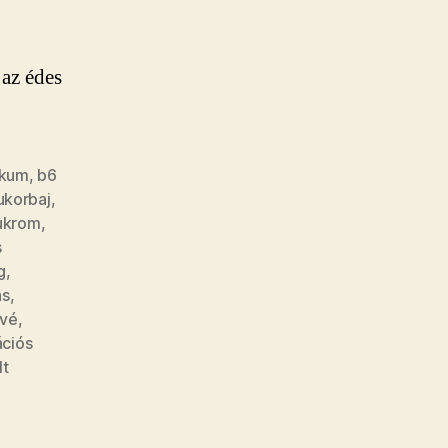
az édes
ikum
,
b6
ukorbaj
,
ukrom
,
s
g
,
ás
,
vé
,
ciós
lt