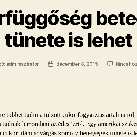
rfüggőség bet
tünete is lehet
ző:
adminisztrator
december 8, 2015
Nincs ho
zés
Bejegyzés
e
dátuma
re többet tudni a túlzott cukorfogyasztás ártalmairól
tudnak lemondani az édes ízről. Egy amerikai szaké
 a cukor utáni sóvárgás komoly betegségek tünete is 