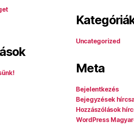
get
Kategóriá
Uncategorized
lások
Meta
sünk!
Bejelentkezés
Bejegyzések hírcs
Hozzászólások hírc
WordPress Magyar