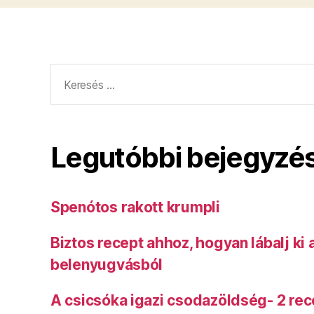
Keresés:
Legutóbbi bejegyzé
Spenótos rakott krumpli
Biztos recept ahhoz, hogyan lábalj ki
belenyugvásból
A csicsóka igazi csodazöldség- 2 rec