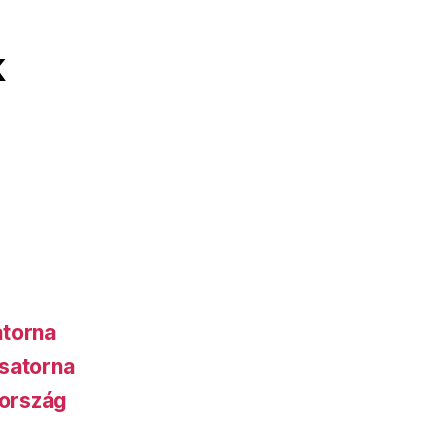
k
atorna
satorna
ország