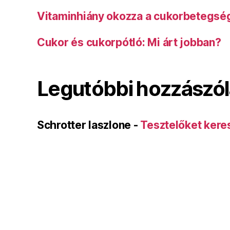
Vitaminhiány okozza a cukorbetegsé
Cukor és cukorpótló: Mi árt jobban?
Legutóbbi hozzászó
Schrotter laszlone
-
Tesztelőket kere