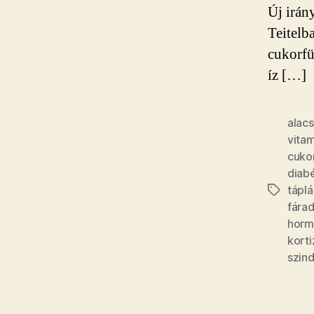
Új irán
Teitelb
cukorfü
íz […]
alac
vitam
cuko
diab
tápl
Címkék
fára
horm
korti
szin