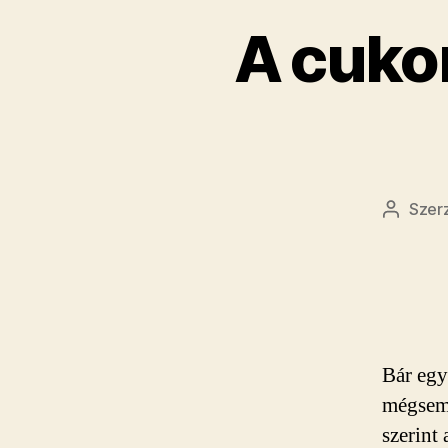
A cuko
Szer
Bejegy
szerzőj
Bár egy
mégsem 
szerint