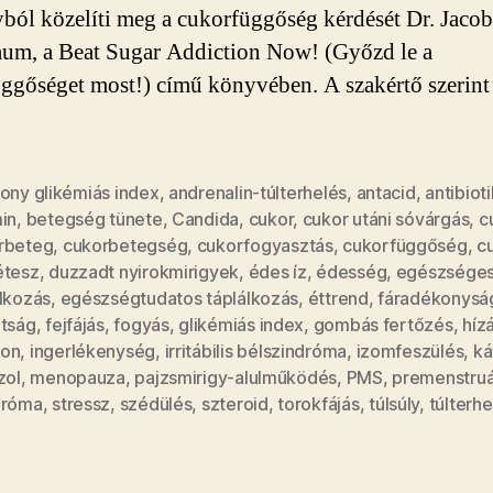
yból közelíti meg a cukorfüggőség kérdését Dr. Jacob
aum, a Beat Sugar Addiction Now! (Győzd le a
ggőséget most!) című könyvében. A szakértő szerint 
sony glikémiás index
,
andrenalin-túlterhelés
,
antacid
,
antibiot
in
,
betegség tünete
,
Candida
,
cukor
,
cukor utáni sóvárgás
,
c
rbeteg
,
cukorbetegség
,
cukorfogyasztás
,
cukorfüggőség
,
c
étesz
,
duzzadt nyirokmirigyek
,
édes íz
,
édesség
,
egészsége
álkozás
,
egészségtudatos táplálkozás
,
éttrend
,
fáradékonysá
dtság
,
fejfájás
,
fogyás
,
glikémiás index
,
gombás fertőzés
,
híz
on
,
ingerlékenység
,
irritábilis bélszindróma
,
izomfeszülés
,
ká
zol
,
menopauza
,
pajzsmirigy-alulműködés
,
PMS
,
premenstruá
dróma
,
stressz
,
szédülés
,
szteroid
,
torokfájás
,
túlsúly
,
túlterhe