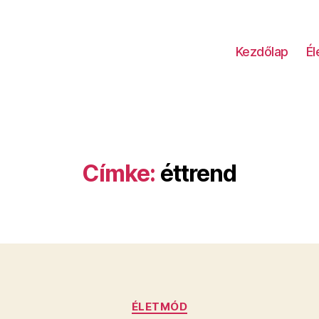
Kezdőlap
É
Címke:
éttrend
Kategóriák
ÉLETMÓD