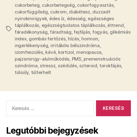
cukorbeteg
,
cukorbetegség
,
cukorfogyasztás
,
cukorfüggőség
,
cukrom
,
diabétesz
,
duzzadt
nyirokmirigyek
,
édes íz
,
édesség
,
egészséges
táplálkozás
,
egészségtudatos táplálkozás
,
éttrend
,
Címkék
fáradékonyság
,
fáradtság
,
fejfájás
,
fogyás
,
glikémiás
index
,
gombás fertőzés
,
hízás
,
hormon
,
ingerlékenység
,
irritábilis bélszindróma
,
izomfeszülés
,
kávé
,
kortizol
,
menopauza
,
pajzsmirigy-alulműködés
,
PMS
,
premenstruációs
szindróma
,
stressz
,
szédülés
,
szteroid
,
torokfájás
,
túlsúly
,
túlterhelt
Keresés:
Legutóbbi bejegyzések