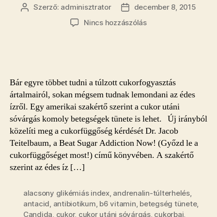
Szerző:
adminisztrator
december 8, 2015
Bejegyzés
Bejegyzés
szerzője
dátuma
a(z)
Nincs hozzászólás
A
cukorfüggőség
betegségek
tünete
is
Bár egyre többet tudni a túlzott cukorfogyasztás
lehet
ártalmairól, sokan mégsem tudnak lemondani az édes
bejegyzéshez
ízről. Egy amerikai szakértő szerint a cukor utáni
sóvárgás komoly betegségek tünete is lehet. Új irányból
közelíti meg a cukorfüggőség kérdését Dr. Jacob
Teitelbaum, a Beat Sugar Addiction Now! (Győzd le a
cukorfüggőséget most!) című könyvében. A szakértő
szerint az édes íz […]
alacsony glikémiás index
,
andrenalin-túlterhelés
,
antacid
,
antibiotikum
,
b6 vitamin
,
betegség tünete
,
Candida
,
cukor
,
cukor utáni sóvárgás
,
cukorbaj
,