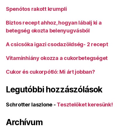
Spenótos rakott krumpli
Biztos recept ahhoz, hogyan lábalj ki a
betegség okozta belenyugvásból
A csicsóka igazi csodazöldség- 2 recept
Vitaminhiány okozza a cukorbetegséget
Cukor és cukorpótló: Mi árt jobban?
Legutóbbi hozzászólások
Schrotter laszlone
-
Tesztelőket keresünk!
Archívum