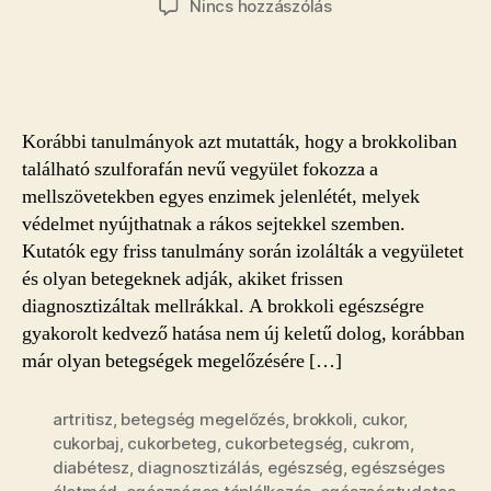
a(z)
Nincs hozzászólás
Brokkoli:
új
fegyver
a
mellrák
Korábbi tanulmányok azt mutatták, hogy a brokkoliban
ellen
található szulforafán nevű vegyület fokozza a
bejegyzéshez
mellszövetekben egyes enzimek jelenlétét, melyek
védelmet nyújthatnak a rákos sejtekkel szemben.
Kutatók egy friss tanulmány során izolálták a vegyületet
és olyan betegeknek adják, akiket frissen
diagnosztizáltak mellrákkal. A brokkoli egészségre
gyakorolt kedvező hatása nem új keletű dolog, korábban
már olyan betegségek megelőzésére […]
artritisz
,
betegség megelőzés
,
brokkoli
,
cukor
,
cukorbaj
,
cukorbeteg
,
cukorbetegség
,
cukrom
,
diabétesz
,
diagnosztizálás
,
egészség
,
egészséges