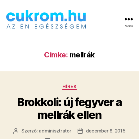
Menü
Cukrom.hu
Címke:
mellrák
Kategóriák
HÍREK
Brokkoli: új fegyver a
mellrák ellen
Szerző:
adminisztrator
december 8, 2015
Bejegyzés
Bejegyzés
szerzője
dátuma