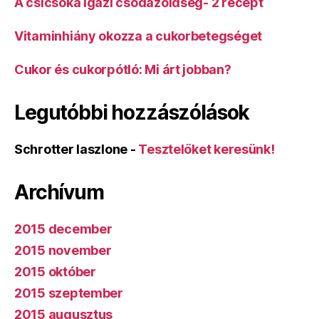
A csicsóka igazi csodazöldség- 2 recept
Vitaminhiány okozza a cukorbetegséget
Cukor és cukorpótló: Mi árt jobban?
Legutóbbi hozzászólások
Schrotter laszlone
-
Tesztelőket keresünk!
Archívum
2015 december
2015 november
2015 október
2015 szeptember
2015 augusztus