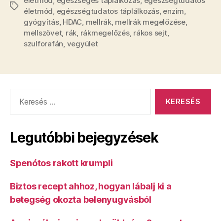
életmód
,
egészséges táplálkozás
,
egészségtudatos
Címkék
életmód
,
egészségtudatos táplálkozás
,
enzim
,
gyógyítás
,
HDAC
,
mellrák
,
mellrák megelőzése
,
mellszövet
,
rák
,
rákmegelőzés
,
rákos sejt
,
szulforafán
,
vegyület
Keresés:
Legutóbbi bejegyzések
Spenótos rakott krumpli
Biztos recept ahhoz, hogyan lábalj ki a
betegség okozta belenyugvásból