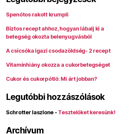
Spenótos rakott krumpli
Biztos recept ahhoz, hogyan lábalj ki a
betegség okozta belenyugvásból
A csicsóka igazi csodazöldség- 2 recept
Vitaminhiány okozza a cukorbetegséget
Cukor és cukorpótló: Mi árt jobban?
Legutóbbi hozzászólások
Schrotter laszlone
-
Tesztelőket keresünk!
Archívum