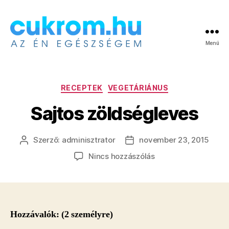
Menü
Cukrom.hu
Kategóriák
RECEPTEK
VEGETÁRIÁNUS
Sajtos zöldségleves
Szerző:
adminisztrator
november 23, 2015
Bejegyzés
Bejegyzés
szerzője
dátuma
a(z)
Nincs hozzászólás
Sajtos
zöldségleves
bejegyzéshez
Hozzávalók: (2 személyre)