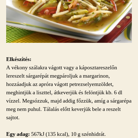
Elkészítés:
A vékony szálakra vágott vagy a káposztareszelőn
lereszelt sárgarépát megpároljuk a margarinon,
hozzáadjuk az apróra vágott petrezselyemzöldet,
meghintjük a liszttel, átkeverjük és felöntjük kb. 6 dl
vízzel. Megsózzuk, majd addig főzzük, amíg a sárgarépa
meg nem puhul. Tálalás előtt keverjük bele a reszelt
sajtot.
Egy adag:
567kJ (135 kcal), 10 g szénhidrát.