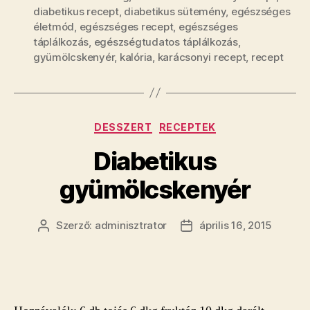
diabetikus recept
,
diabetikus sütemény
,
egészséges
életmód
,
egészséges recept
,
egészséges
táplálkozás
,
egészségtudatos táplálkozás
,
gyümölcskenyér
,
kalória
,
karácsonyi recept
,
recept
Kategóriák
DESSZERT
RECEPTEK
Diabetikus
gyümölcskenyér
Szerző:
adminisztrator
április 16, 2015
Bejegyzés
Bejegyzés
szerzője
dátuma