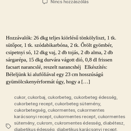
a(z)
Nincs hozzászólás
Karácsonyi
diabetikus
gyümölcskenyér
bejegyzéshez
Hozzávalók: 26 dkg teljes kiörlésű tönkölyliszt, 1 tk.
sütőpor, 1 tk. szódabikarbóna, 2 tk. Őrölt gyömbér,
csipetnyi só, 12 dkg vaj, 2 db tojás, 2 db alma, 2 db
sárgarépa, 15 dkg durvára vágott dió, 0,8 dl frissen
facsart narancslé, reszelt narancshéj Elkészítés:
Béleljünk ki alufóliával egy 23 cm hosszúságú
gyümölcskenyérformát úgy, hogy a […]
cukor
,
cukorbaj
,
cukorbeteg
,
cukorbeteg édesség
,
cukorbeteg recept
,
cukorbeteg sütemény
,
cukorbetegség
,
cukormentes
,
cukormentes
karácsonyi recept
,
cukormentes recept
,
cukormentes
sütemény
,
cukrom
,
cukromentes édesség
,
diabétesz
,
Címkék
diabetikus édesség
,
diabetikus karácsonyi recept
,