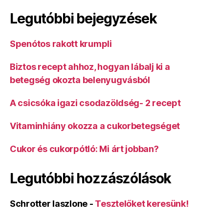
Legutóbbi bejegyzések
Spenótos rakott krumpli
Biztos recept ahhoz, hogyan lábalj ki a
betegség okozta belenyugvásból
A csicsóka igazi csodazöldség- 2 recept
Vitaminhiány okozza a cukorbetegséget
Cukor és cukorpótló: Mi árt jobban?
Legutóbbi hozzászólások
Schrotter laszlone
-
Tesztelőket keresünk!