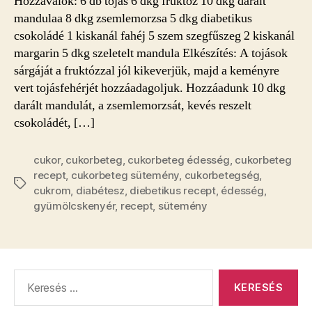
Hozzávalók: 6 db tojás 6 dkg fruktóz 10 dkg darált
mandulaa 8 dkg zsemlemorzsa 5 dkg diabetikus
csokoládé 1 kiskanál fahéj 5 szem szegfűszeg 2 kiskanál
margarin 5 dkg szeletelt mandula Elkészítés: A tojások
sárgáját a fruktózzal jól kikeverjük, majd a keményre
vert tojásfehérjét hozzáadagoljuk. Hozzáadunk 10 dkg
darált mandulát, a zsemlemorzsát, kevés reszelt
csokoládét, […]
cukor
,
cukorbeteg
,
cukorbeteg édesség
,
cukorbeteg
recept
,
cukorbeteg sütemény
,
cukorbetegség
,
Címkék
cukrom
,
diabétesz
,
diebetikus recept
,
édesség
,
gyümölcskenyér
,
recept
,
sütemény
Keresés: