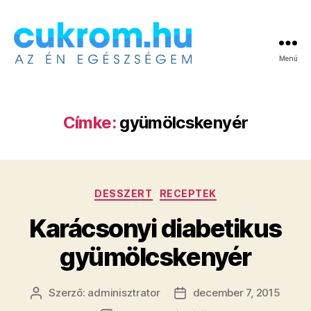
Menü
Cukrom.hu
Címke:
gyümölcskenyér
Kategóriák
DESSZERT
RECEPTEK
Karácsonyi diabetikus
gyümölcskenyér
Szerző:
adminisztrator
december 7, 2015
Bejegyzés
Bejegyzés
szerzője
dátuma