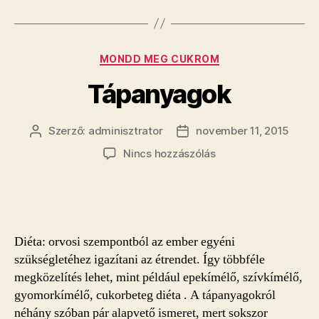
Kategóriák
MONDD MEG CUKROM
Tápanyagok
Szerző:
adminisztrator
november 11, 2015
Bejegyzés
Bejegyzés
szerzője
dátuma
a(z)
Nincs hozzászólás
Tápanyagok
bejegyzéshez
Diéta: orvosi szempontból az ember egyéni
szükségletéhez igazítani az étrendet. Így többféle
megközelítés lehet, mint például epekímélő, szívkímélő,
gyomorkímélő, cukorbeteg diéta . A tápanyagokról
néhány szóban pár alapvető ismeret, mert sokszor