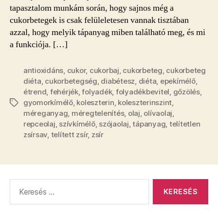
tapasztalom munkám során, hogy sajnos még a
cukorbetegek is csak felüleletesen vannak tisztában
azzal, hogy melyik tápanyag miben található meg, és mi
a funkciója. […]
antioxidáns
,
cukor
,
cukorbaj
,
cukorbeteg
,
cukorbeteg
diéta
,
cukorbetegség
,
diabétesz
,
diéta
,
epekímélő
,
étrend
,
fehérjék
,
folyadék
,
folyadékbevitel
,
gőzölés
,
gyomorkímélő
,
koleszterin
,
koleszterinszint
,
Címkék
méreganyag
,
méregtelenítés
,
olaj
,
olívaolaj
,
repceolaj
,
szívkímélő
,
szójaolaj
,
tápanyag
,
telítetlen
zsírsav
,
telített zsír
,
zsír
Keresés: