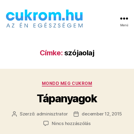
Menü
Cukrom.hu
Címke:
szójaolaj
Kategóriák
MONDD MEG CUKROM
Tápanyagok
Szerző:
adminisztrator
december 12, 2015
Bejegyzés
Bejegyzés
szerzője
dátuma
a(z)
Nincs hozzászólás
Tápanyagok