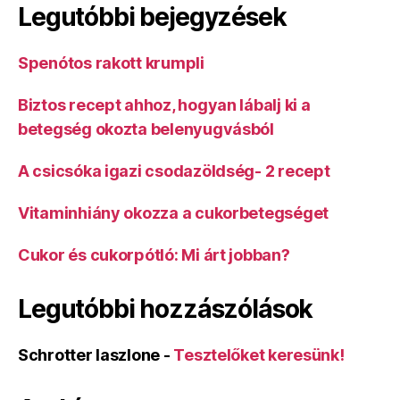
Legutóbbi bejegyzések
Spenótos rakott krumpli
Biztos recept ahhoz, hogyan lábalj ki a
betegség okozta belenyugvásból
A csicsóka igazi csodazöldség- 2 recept
Vitaminhiány okozza a cukorbetegséget
Cukor és cukorpótló: Mi árt jobban?
Legutóbbi hozzászólások
Schrotter laszlone
-
Tesztelőket keresünk!