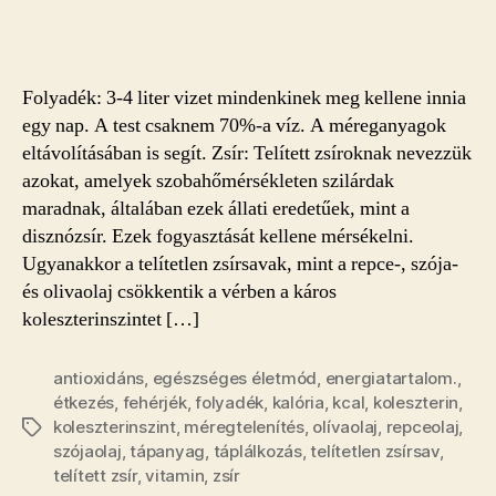
bejegyzéshez
Folyadék: 3-4 liter vizet mindenkinek meg kellene innia
egy nap. A test csaknem 70%-a víz. A méreganyagok
eltávolításában is segít. Zsír: Telített zsíroknak nevezzük
azokat, amelyek szobahőmérsékleten szilárdak
maradnak, általában ezek állati eredetűek, mint a
disznózsír. Ezek fogyasztását kellene mérsékelni.
Ugyanakkor a telítetlen zsírsavak, mint a repce-, szója-
és olivaolaj csökkentik a vérben a káros
koleszterinszintet […]
antioxidáns
,
egészséges életmód
,
energiatartalom.
,
étkezés
,
fehérjék
,
folyadék
,
kalória
,
kcal
,
koleszterin
,
koleszterinszint
,
méregtelenítés
,
olívaolaj
,
repceolaj
,
Címkék
szójaolaj
,
tápanyag
,
táplálkozás
,
telítetlen zsírsav
,
telített zsír
,
vitamin
,
zsír