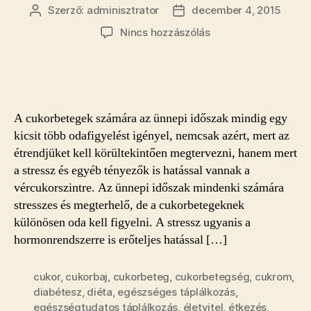
Szerző:
adminisztrator
december 4, 2015
Bejegyzés
Bejegyzés
szerzője
dátuma
a(z)
Nincs hozzászólás
Hogyan
készüljön
a
cukorbeteg
az
A cukorbetegek számára az ünnepi időszak mindig egy
ünnepekre?
kicsit több odafigyelést igényel, nemcsak azért, mert az
bejegyzéshez
étrendjüket kell körültekintően megtervezni, hanem mert
a stressz és egyéb tényezők is hatással vannak a
vércukorszintre. Az ünnepi időszak mindenki számára
stresszes és megterhelő, de a cukorbetegeknek
különösen oda kell figyelni. A stressz ugyanis a
hormonrendszerre is erőteljes hatással […]
cukor
,
cukorbaj
,
cukorbeteg
,
cukorbetegség
,
cukrom
,
diabétesz
,
diéta
,
egészséges táplálkozás
,
egészségtudatos táplálkozás
,
életvitel
,
étkezés
,