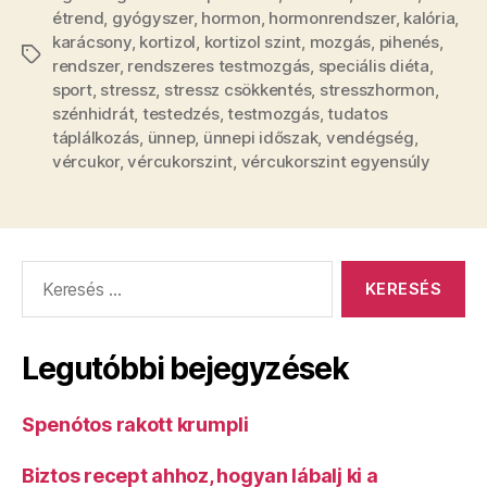
étrend
,
gyógyszer
,
hormon
,
hormonrendszer
,
kalória
,
karácsony
,
kortizol
,
kortizol szint
,
mozgás
,
pihenés
,
Címkék
rendszer
,
rendszeres testmozgás
,
speciális diéta
,
sport
,
stressz
,
stressz csökkentés
,
stresszhormon
,
szénhidrát
,
testedzés
,
testmozgás
,
tudatos
táplálkozás
,
ünnep
,
ünnepi időszak
,
vendégség
,
vércukor
,
vércukorszint
,
vércukorszint egyensúly
Keresés:
Legutóbbi bejegyzések
Spenótos rakott krumpli
Biztos recept ahhoz, hogyan lábalj ki a