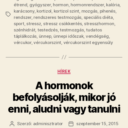
étrend
,
gyógyszer
,
hormon
,
hormonrendszer
,
kalória
,
karácsony
,
kortizol
,
kortizol szint
,
mozgás
,
pihenés
,
Címkék
rendszer
,
rendszeres testmozgás
,
speciális diéta
,
sport
,
stressz
,
stressz csökkentés
,
stresszhormon
,
szénhidrát
,
testedzés
,
testmozgás
,
tudatos
táplálkozás
,
ünnep
,
ünnepi időszak
,
vendégség
,
vércukor
,
vércukorszint
,
vércukorszint egyensúly
Kategóriák
HÍREK
A hormonok
befolyásolják, mikor jó
enni, aludni vagy tanulni
Szerző:
adminisztrator
szeptember 15, 2015
Bejegyzés
Bejegyzés