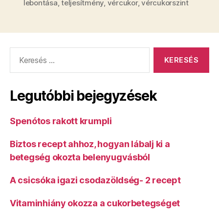
lebontása
,
teljesítmény
,
vércukor
,
vércukorszint
Keresés:
Legutóbbi bejegyzések
Spenótos rakott krumpli
Biztos recept ahhoz, hogyan lábalj ki a
betegség okozta belenyugvásból
A csicsóka igazi csodazöldség- 2 recept
Vitaminhiány okozza a cukorbetegséget