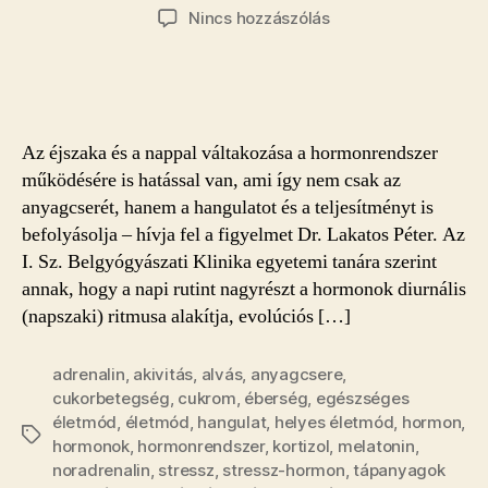
szerzője
dátuma
a(z)
Nincs hozzászólás
A
hormonok
befolyásolják,
mikor
jó
Az éjszaka és a nappal váltakozása a hormonrendszer
enni,
működésére is hatással van, ami így nem csak az
aludni
anyagcserét, hanem a hangulatot és a teljesítményt is
vagy
befolyásolja – hívja fel a figyelmet Dr. Lakatos Péter. Az
tanulni
bejegyzéshez
I. Sz. Belgyógyászati Klinika egyetemi tanára szerint
annak, hogy a napi rutint nagyrészt a hormonok diurnális
(napszaki) ritmusa alakítja, evolúciós […]
adrenalin
,
akivitás
,
alvás
,
anyagcsere
,
cukorbetegség
,
cukrom
,
éberség
,
egészséges
életmód
,
életmód
,
hangulat
,
helyes életmód
,
hormon
,
Címkék
hormonok
,
hormonrendszer
,
kortizol
,
melatonin
,
noradrenalin
,
stressz
,
stressz-hormon
,
tápanyagok