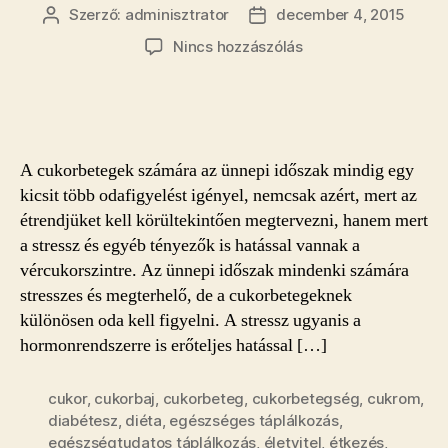
Szerző:
adminisztrator
december 4, 2015
Bejegyzés
Bejegyzés
szerzője
dátuma
a(z)
Nincs hozzászólás
Hogyan
készüljön
a
cukorbeteg
az
A cukorbetegek számára az ünnepi időszak mindig egy
ünnepekre?
kicsit több odafigyelést igényel, nemcsak azért, mert az
bejegyzéshez
étrendjüket kell körültekintően megtervezni, hanem mert
a stressz és egyéb tényezők is hatással vannak a
vércukorszintre. Az ünnepi időszak mindenki számára
stresszes és megterhelő, de a cukorbetegeknek
különösen oda kell figyelni. A stressz ugyanis a
hormonrendszerre is erőteljes hatással […]
cukor
,
cukorbaj
,
cukorbeteg
,
cukorbetegség
,
cukrom
,
diabétesz
,
diéta
,
egészséges táplálkozás
,
egészségtudatos táplálkozás
,
életvitel
,
étkezés
,