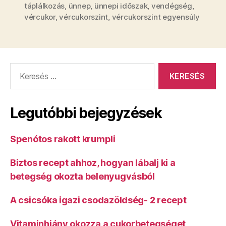
táplálkozás
,
ünnep
,
ünnepi időszak
,
vendégség
,
vércukor
,
vércukorszint
,
vércukorszint egyensúly
Keresés:
Legutóbbi bejegyzések
Spenótos rakott krumpli
Biztos recept ahhoz, hogyan lábalj ki a
betegség okozta belenyugvásból
A csicsóka igazi csodazöldség- 2 recept
Vitaminhiány okozza a cukorbetegséget