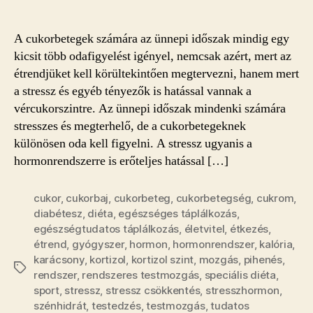
cukorbeteg
az
A cukorbetegek számára az ünnepi időszak mindig egy
ünnepekre?
kicsit több odafigyelést igényel, nemcsak azért, mert az
bejegyzéshez
étrendjüket kell körültekintően megtervezni, hanem mert
a stressz és egyéb tényezők is hatással vannak a
vércukorszintre. Az ünnepi időszak mindenki számára
stresszes és megterhelő, de a cukorbetegeknek
különösen oda kell figyelni. A stressz ugyanis a
hormonrendszerre is erőteljes hatással […]
cukor
,
cukorbaj
,
cukorbeteg
,
cukorbetegség
,
cukrom
,
diabétesz
,
diéta
,
egészséges táplálkozás
,
egészségtudatos táplálkozás
,
életvitel
,
étkezés
,
étrend
,
gyógyszer
,
hormon
,
hormonrendszer
,
kalória
,
karácsony
,
kortizol
,
kortizol szint
,
mozgás
,
pihenés
,
Címkék
rendszer
,
rendszeres testmozgás
,
speciális diéta
,
sport
,
stressz
,
stressz csökkentés
,
stresszhormon
,
szénhidrát
,
testedzés
,
testmozgás
,
tudatos