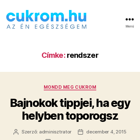
Menü
Cukrom.hu
Címke:
rendszer
Kategóriák
MONDD MEG CUKROM
Bajnokok tippjei, ha egy
helyben toporogsz
Szerző:
adminisztrator
december 4, 2015
Bejegyzés
Bejegyzés
szerzője
dátuma