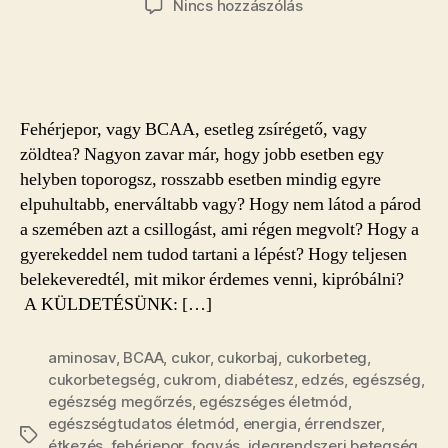
a(z)
Nincs hozzászólás
Bajnokok
tippjei,
ha
egy
helyben
Fehérjepor, vagy BCAA, esetleg zsírégető, vagy
toporogsz
zöldtea? Nagyon zavar már, hogy jobb esetben egy
bejegyzéshez
helyben toporogsz, rosszabb esetben mindig egyre
elpuhultabb, enerváltabb vagy? Hogy nem látod a párod
a szemében azt a csillogást, ami régen megvolt? Hogy a
gyerekeddel nem tudod tartani a lépést? Hogy teljesen
belekeveredtél, mit mikor érdemes venni, kipróbálni?
A KÜLDETÉSÜNK: […]
aminosav
,
BCAA
,
cukor
,
cukorbaj
,
cukorbeteg
,
cukorbetegség
,
cukrom
,
diabétesz
,
edzés
,
egészség
,
egészség megőrzés
,
egészséges életmód
,
egészségtudatos életmód
,
energia
,
érrendszer
,
Címkék
étkezés
,
fehérjepor
,
fogyás
,
idegrendszeri betegség
,