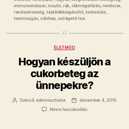
immunrendszer
,
inzulin
,
rák
,
rákmegelőzés
,
rendszer
,
rendszeresség
,
táplálékkiegészítő
,
testedzés
,
testmozgás
,
zöldtea
,
zsírégető tea
Kategóriák
ÉLETMÓD
Hogyan készüljön a
cukorbeteg az
ünnepekre?
Szerző:
adminisztrator
december 4, 2015
Bejegyzés
Bejegyzés
szerzője
dátuma
a(z)
Nincs hozzászólás
Hogyan
készüljön
a