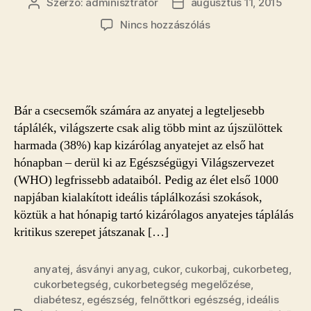
Szerző:
adminisztrator
augusztus 11, 2015
Bejegyzés
Bejegyzés
szerzője
dátuma
a(z)
Nincs hozzászólás
Mennyi
vitaminra
van
szükség
szoptatás
Bár a csecsemők számára az anyatej a legteljesebb
alatt?
táplálék, világszerte csak alig több mint az újszülöttek
bejegyzéshez
harmada (38%) kap kizárólag anyatejet az első hat
hónapban – derül ki az Egészségügyi Világszervezet
(WHO) legfrissebb adataiból. Pedig az élet első 1000
napjában kialakított ideális táplálkozási szokások,
köztük a hat hónapig tartó kizárólagos anyatejes táplálás
kritikus szerepet játszanak […]
anyatej
,
ásványi anyag
,
cukor
,
cukorbaj
,
cukorbeteg
,
cukorbetegség
,
cukorbetegség megelőzése
,
diabétesz
,
egészség
,
felnőttkori egészség
,
ideális