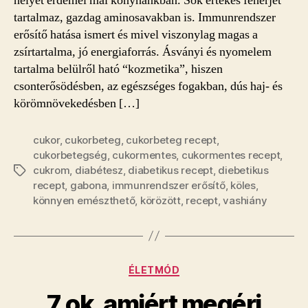
helyet érdemel mai konyhánkban. Sok értékes fehérjét
tartalmaz, gazdag aminosavakban is. Immunrendszer
erősítő hatása ismert és mivel viszonylag magas a
zsírtartalma, jó energiaforrás. Ásványi és nyomelem
tartalma belülről ható “kozmetika”, hiszen
csonterősödésben, az egészséges fogakban, dús haj- és
körömnövekedésben […]
cukor
,
cukorbeteg
,
cukorbeteg recept
,
cukorbetegség
,
cukormentes
,
cukormentes recept
,
cukrom
,
diabétesz
,
diabetikus recept
,
diebetikus
Címkék
recept
,
gabona
,
immunrendszer erősítő
,
köles
,
könnyen emészthető
,
körözött
,
recept
,
vashiány
Kategóriák
ÉLETMÓD
7 ok, amiért megéri