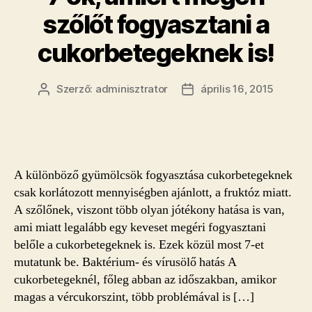
szőlőt fogyasztani a
cukorbetegeknek is!
Szerző:
adminisztrator
április 16, 2015
Bejegyzés
Bejegyzés
szerzője
dátuma
A különböző gyümölcsök fogyasztása cukorbetegeknek
csak korlátozott mennyiségben ajánlott, a fruktóz miatt.
A szőlőnek, viszont több olyan jótékony hatása is van,
ami miatt legalább egy keveset megéri fogyasztani
belőle a cukorbetegeknek is. Ezek közül most 7-et
mutatunk be. Baktérium- és vírusölő hatás A
cukorbetegeknél, főleg abban az időszakban, amikor
magas a vércukorszint, több problémával is […]