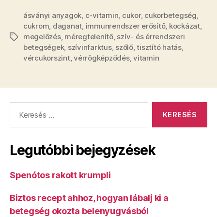
ásványi anyagok
,
c-vitamin
,
cukor
,
cukorbetegség
,
cukrom
,
daganat
,
immunrendszer erősítő
,
kockázat
,
megelőzés
,
méregtelenítő
,
szív- és érrendszeri
Címkék
betegségek
,
szívinfarktus
,
szőlő
,
tisztító hatás
,
vércukorszint
,
vérrögképződés
,
vitamin
Keresés:
Legutóbbi bejegyzések
Spenótos rakott krumpli
Biztos recept ahhoz, hogyan lábalj ki a
betegség okozta belenyugvásból