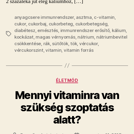
2 százaléka jut elég káliumhoz, […]
szezonja
bejegyzéshez
anyagcsere immunrendszer
,
asztma
,
c-vitamin
,
cukor
,
cukorbaj
,
cukorbeteg
,
cukorbetegség
,
diabétesz
,
emésztés
,
immunrendszer erősítő
,
kálium
,
Címkék
kockázat
,
magas vérnyomás
,
nátrium
,
nátriumbevitel
csökkentése
,
rák
,
sütőtök
,
tök
,
vércukor
,
vércukorszint
,
vitamin
,
vitamin forrás
Kategóriák
ÉLETMÓD
Mennyi vitaminra van
szükség szoptatás
alatt?