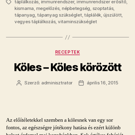
táplálkozás
,
immunrendszer
,
immunrendszer erősítő
,
Címkék
kismama
,
megelőzés
,
népbetegség
,
szoptatás
,
tápanyag
,
tápanyag szükséglet
,
táplálék
,
újszülött
,
vegyes táplálkozás
,
vitaminszükséglet
Kategóriák
RECEPTEK
Köles – Köles körözött
Szerző:
adminisztrator
április 16, 2015
Bejegyzés
Bejegyzés
szerzője
dátuma
Az előítéletekkel szemben a kölesnek van egy sor
fontos, az egészségre jótékony hatása és ezért különb