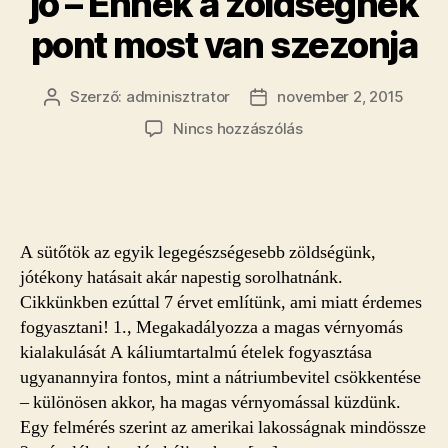
jó – Ennek a zöldségnek
pont most van szezonja
Szerző:
adminisztrator
november 2, 2015
Bejegyzés
Bejegyzés
szerzője
dátuma
a(z)
Nincs hozzászólás
Immunerősítő,
emésztésjavító
és
cukorbetegség
ellen
A sütőtök az egyik legegészségesebb zöldségünk,
is
jótékony hatásait akár napestig sorolhatnánk.
jó
Cikkünkben ezúttal 7 érvet említünk, ami miatt érdemes
–
fogyasztani! 1., Megakadályozza a magas vérnyomás
Ennek
a
kialakulását A káliumtartalmú ételek fogyasztása
zöldségnek
ugyanannyira fontos, mint a nátriumbevitel csökkentése
pont
– különösen akkor, ha magas vérnyomással küzdünk.
most
Egy felmérés szerint az amerikai lakosságnak mindössze
van