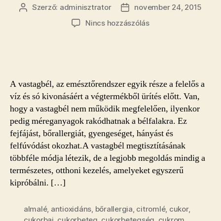
Szerző:
adminisztrator
november 24, 2015
Bejegyzés
Bejegyzés
szerzője
dátuma
a(z)
Nincs hozzászólás
Otthoni
praktikák
a
vastagbél
megtisztítására
A vastagbél, az emésztőrendszer egyik része a felelős a
bejegyzéshez
víz és só kivonásáért a végtermékből ürítés előtt. Van,
hogy a vastagbél nem működik megfelelően, ilyenkor
pedig méreganyagok rakódhatnak a bélfalakra. Ez
fejfájást, bőrallergiát, gyengeséget, hányást és
felfúvódást okozhat.A vastagbél megtisztításának
többféle módja létezik, de a legjobb megoldás mindig a
természetes, otthoni kezelés, amelyeket egyszerű
kipróbálni. […]
almalé
,
antioxidáns
,
bőrallergia
,
citromlé
,
cukor
,
cukorbaj
,
cukorbeteg
,
cukorbetegség
,
cukrom
,