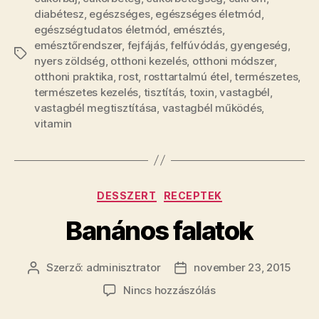
diabétesz
,
egészséges
,
egészséges életmód
,
egészségtudatos életmód
,
emésztés
,
emésztőrendszer
,
fejfájás
,
felfúvódás
,
gyengeség
,
Címkék
nyers zöldség
,
otthoni kezelés
,
otthoni módszer
,
otthoni praktika
,
rost
,
rosttartalmú étel
,
természetes
,
természetes kezelés
,
tisztítás
,
toxin
,
vastagbél
,
vastagbél megtisztítása
,
vastagbél működés
,
vitamin
Kategóriák
DESSZERT
RECEPTEK
Banános falatok
Szerző:
adminisztrator
november 23, 2015
Bejegyzés
Bejegyzés
szerzője
dátuma
a(z)
Nincs hozzászólás
Banános