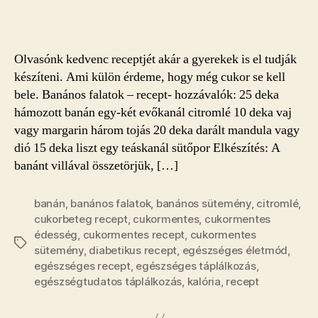
falatok
bejegyzéshez
Olvasónk kedvenc receptjét akár a gyerekek is el tudják
készíteni. Ami külön érdeme, hogy még cukor se kell
bele. Banános falatok – recept- hozzávalók: 25 deka
hámozott banán egy-két evőkanál citromlé 10 deka vaj
vagy margarin három tojás 20 deka darált mandula vagy
dió 15 deka liszt egy teáskanál sütőpor Elkészítés: A
banánt villával összetörjük, […]
banán
,
banános falatok
,
banános sütemény
,
citromlé
,
cukorbeteg recept
,
cukormentes
,
cukormentes
édesség
,
cukormentes recept
,
cukormentes
Címkék
sütemény
,
diabetikus recept
,
egészséges életmód
,
egészséges recept
,
egészséges táplálkozás
,
egészségtudatos táplálkozás
,
kalória
,
recept