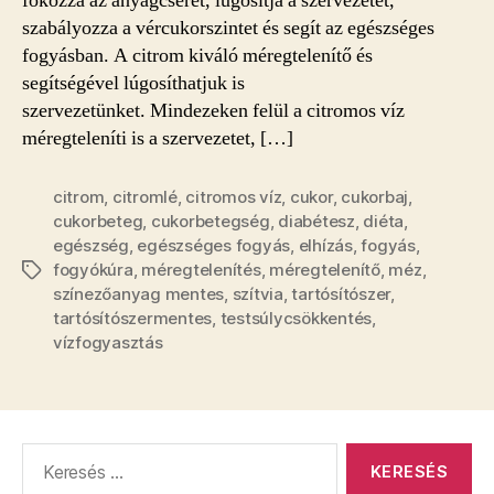
fokozza az anyagcserét, lúgosítja a szervezetet,
szabályozza a vércukorszintet és segít az egészséges
fogyásban. A citrom kiváló méregtelenítő és
segítségével lúgosíthatjuk is
szervezetünket. Mindezeken felül a citromos víz
méregteleníti is a szervezetet, […]
citrom
,
citromlé
,
citromos víz
,
cukor
,
cukorbaj
,
cukorbeteg
,
cukorbetegség
,
diabétesz
,
diéta
,
egészség
,
egészséges fogyás
,
elhízás
,
fogyás
,
fogyókúra
,
méregtelenítés
,
méregtelenítő
,
méz
,
Címkék
színezőanyag mentes
,
szítvia
,
tartósítószer
,
tartósítószermentes
,
testsúlycsökkentés
,
vízfogyasztás
Keresés: