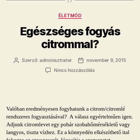
Kategóriák
ÉLETMÓD
Egészséges fogyás
citrommal?
Szerző:
adminisztrator
november 9, 2015
Bejegyzés
Bejegyzés
szerzője
dátuma
a(z)
Nincs hozzászólás
Egészséges
fogyás
citrommal?
bejegyzéshez
Valóban eredményesen fogyhatunk a citrom/citromlé
rendszeres fogyasztásával? A válasz egyértelműen igen.
Adjunk citromlevet egy pohár szobahőmérsékletű vagy
langyos, tiszta vízhez. Ez a könnyedén elkészíthető ital