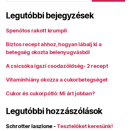
Legutóbbi bejegyzések
Spenótos rakott krumpli
Biztos recept ahhoz, hogyan lábalj ki a
betegség okozta belenyugvásból
A csicsóka igazi csodazöldség- 2 recept
Vitaminhiány okozza a cukorbetegséget
Cukor és cukorpótló: Mi árt jobban?
Legutóbbi hozzászólások
Schrotter laszlone
-
Tesztelőket keresünk!