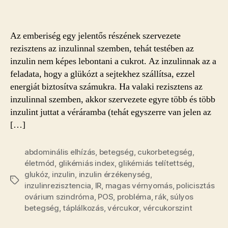
bejegyzéshez
Az emberiség egy jelentős részének szervezete
rezisztens az inzulinnal szemben, tehát testében az
inzulin nem képes lebontani a cukrot. Az inzulinnak az a
feladata, hogy a glükózt a sejtekhez szállítsa, ezzel
energiát biztosítva számukra. Ha valaki rezisztens az
inzulinnal szemben, akkor szervezete egyre több és több
inzulint juttat a véráramba (tehát egyszerre van jelen az
[…]
abdominális elhízás
,
betegség
,
cukorbetegség
,
életmód
,
glikémiás index
,
glikémiás telítettség
,
glukóz
,
inzulin
,
inzulin érzékenység
,
Címkék
inzulinrezisztencia
,
IR
,
magas vérnyomás
,
policisztás
ovárium szindróma
,
POS
,
probléma
,
rák
,
súlyos
betegség
,
táplálkozás
,
vércukor
,
vércukorszint