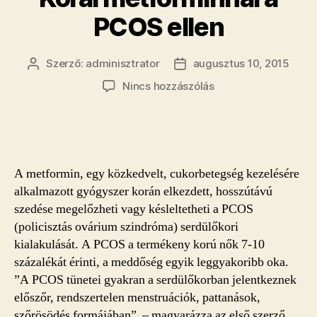
PCOS ellen
Szerző:
adminisztrator
augusztus 10, 2015
Bejegyzés
Bejegyzés
szerzője
dátuma
a(z)
Nincs hozzászólás
Korai
metforminnal
a
PCOS
ellen
A metformin, egy közkedvelt, cukorbetegség kezelésére
bejegyzéshez
alkalmazott gyógyszer korán elkezdett, hosszútávú
szedése megelőzheti vagy késleltetheti a PCOS
(policisztás ovárium szindróma) serdülőkori
kialakulását. A PCOS a termékeny korú nők 7-10
százalékát érinti, a meddőség egyik leggyakoribb oka.
”A PCOS tünetei gyakran a serdülőkorban jelentkeznek
előszőr, rendszertelen menstruációk, pattanások,
szőrösödés formájában” – magyarázza az első szerző,