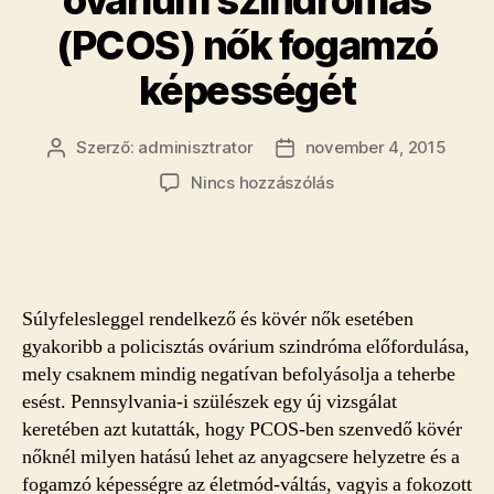
(PCOS) nők fogamzó
képességét
Szerző:
adminisztrator
november 4, 2015
Bejegyzés
Bejegyzés
szerzője
dátuma
a(z)
Nincs hozzászólás
Fokozott
testmozgás
és
testsúlycsökkentést
eredményező
Súlyfelesleggel rendelkező és kövér nők esetében
diéta
gyakoribb a policisztás ovárium szindróma előfordulása,
javítja
mely csaknem mindig negatívan befolyásolja a teherbe
a
esést. Pennsylvania-i szülészek egy új vizsgálat
policisztás
ovárium
keretében azt kutatták, hogy PCOS-ben szenvedő kövér
szindrómás
nőknél milyen hatású lehet az anyagcsere helyzetre és a
(PCOS)
fogamzó képességre az életmód-váltás, vagyis a fokozott