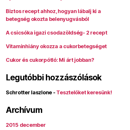
Biztos recept ahhoz, hogyan lábalj ki a
betegség okozta belenyugvásból
A csicsóka igazi csodazöldség- 2 recept
Vitaminhiány okozza a cukorbetegséget
Cukor és cukorpótló: Mi árt jobban?
Legutóbbi hozzászólások
Schrotter laszlone
-
Tesztelőket keresünk!
Archívum
2015 december