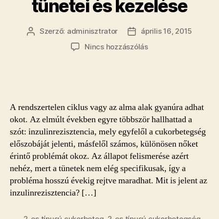
tünetei és kezelése
Szerző:
adminisztrator
április 16, 2015
Bejegyzés
Bejegyzés
szerzője
dátuma
a(z)
Nincs hozzászólás
Hasi
hízás,
száraz
bőr,
cikluszavar?
A rendszertelen ciklus vagy az alma alak gyanúra adhat
Az
okot. Az elmúlt években egyre többször hallhattad a
inzulinrezisztencia
szót: inzulinrezisztencia, mely egyfelől a cukorbetegség
tünetei
előszobáját jelenti, másfelől számos, különösen nőket
és
kezelése
érintő problémát okoz. Az állapot felismerése azért
bejegyzéshez
nehéz, mert a tünetek nem elég specifikusak, így a
probléma hosszú évekig rejtve maradhat. Mit is jelent az
inzulinrezisztencia? […]
2-es típusú cukorbeteg
,
2-es típusú cukorbetegség
,