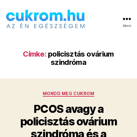
Menü
Cukrom.hu
Címke:
policisztás ovárium
szindróma
Kategóriák
MONDD MEG CUKROM
PCOS avagy a
policisztás ovárium
szindróma és a