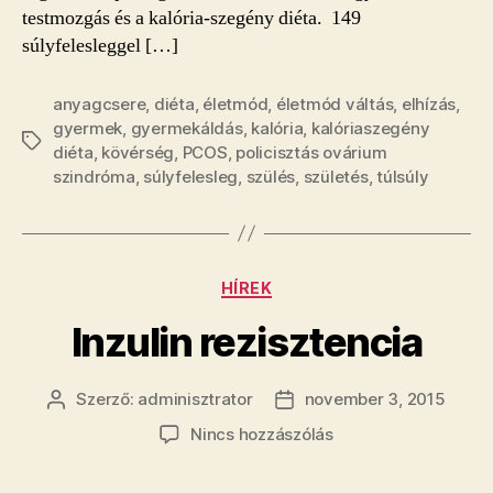
nők
testmozgás és a kalória-szegény diéta. 149
fogamzó
súlyfelesleggel […]
képességét
bejegyzéshez
anyagcsere
,
diéta
,
életmód
,
életmód váltás
,
elhízás
,
gyermek
,
gyermekáldás
,
kalória
,
kalóriaszegény
Címkék
diéta
,
kövérség
,
PCOS
,
policisztás ovárium
szindróma
,
súlyfelesleg
,
szülés
,
születés
,
túlsúly
Kategóriák
HÍREK
Inzulin rezisztencia
Szerző:
adminisztrator
november 3, 2015
Bejegyzés
Bejegyzés
szerzője
dátuma
a(z)
Nincs hozzászólás
Inzulin
rezisztencia