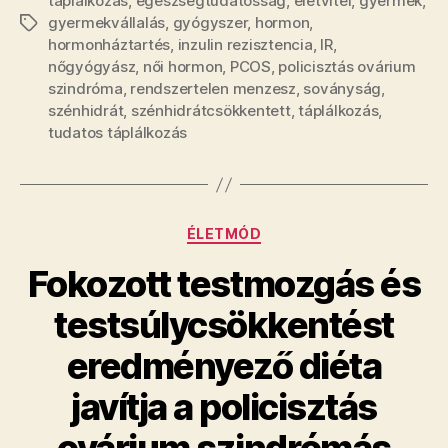
táplálkozás
,
egészségtudatosság
,
életvitel
,
gyermek
,
gyermekvállalás
,
gyógyszer
,
hormon
,
Címkék
hormonháztartés
,
inzulin rezisztencia
,
IR
,
nőgyógyász
,
női hormon
,
PCOS
,
policisztás ovárium
szindróma
,
rendszertelen menzesz
,
soványság
,
szénhidrát
,
szénhidrátcsökkentett
,
táplálkozás
,
tudatos táplálkozás
Kategóriák
ÉLETMÓD
Fokozott testmozgás és
testsúlycsökkentést
eredményező diéta
javítja a policisztás
ovárium szindrómás