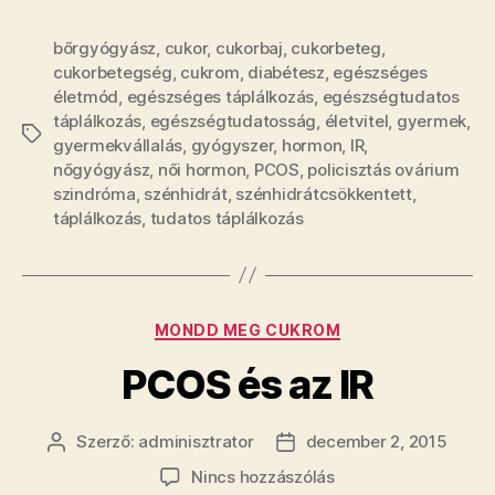
bőrgyógyász
,
cukor
,
cukorbaj
,
cukorbeteg
,
cukorbetegség
,
cukrom
,
diabétesz
,
egészséges
életmód
,
egészséges táplálkozás
,
egészségtudatos
táplálkozás
,
egészségtudatosság
,
életvitel
,
gyermek
,
Címkék
gyermekvállalás
,
gyógyszer
,
hormon
,
IR
,
nőgyógyász
,
női hormon
,
PCOS
,
policisztás ovárium
szindróma
,
szénhidrát
,
szénhidrátcsökkentett
,
táplálkozás
,
tudatos táplálkozás
Kategóriák
MONDD MEG CUKROM
PCOS és az IR
Szerző:
adminisztrator
december 2, 2015
Bejegyzés
Bejegyzés
szerzője
dátuma
a(z)
Nincs hozzászólás