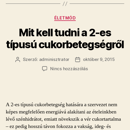
Kategóriák
ÉLETMÓD
Mit kell tudni a 2-es
típusú cukorbetegségről
Szerző:
adminisztrator
október 9, 2015
Bejegyzés
Bejegyzés
szerzője
dátuma
a(z)
Nincs hozzászólás
Mit
kell
tudni
a
2-
A 2-es típusú cukorbetegség hatására a szervezet nem
es
képes megfelelően energiává alakítani az ételeinkben
típusú
lévő szénhidrátot, emiatt növekszik a vér cukortartalma
cukorbetegségről
– ez pedig hosszú távon fokozza a vakság, ideg- és
bejegyzéshez