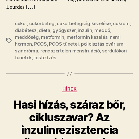
Lourdes […]
cukor
,
cukorbeteg
,
cukorbetegség kezelése
,
cukrom
,
diabétesz
,
diéta
,
gyógyszer
,
inzulin
,
meddő
,
meddőség
,
metformin
,
metformin kezelés
,
nemi
Címkék
hormon
,
PCOS
,
PCOS tünetei
,
policisztás ovárium
szindróma
,
rendszertelen menstruáció
,
serdülőkori
tünetek
,
testedzés
Kategóriák
HÍREK
Hasi hízás, száraz bőr,
cikluszavar? Az
inzulinrezisztencia