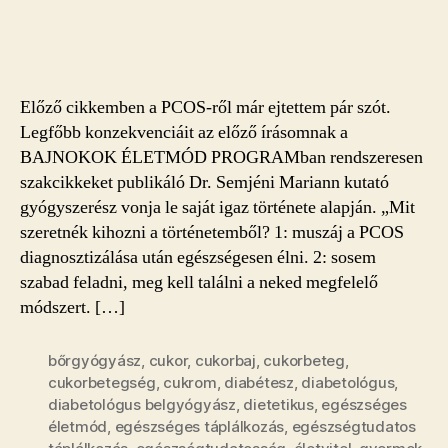
PCOS
és
az
IR
bejegyzéshez
Előző cikkemben a PCOS-ről már ejtettem pár szót.
Legfőbb konzekvenciáit az előző írásomnak a
BAJNOKOK ÉLETMÓD PROGRAMban rendszeresen
szakcikkeket publikáló Dr. Semjéni Mariann kutató
gyógyszerész vonja le saját igaz története alapján. „Mit
szeretnék kihozni a történetemből? 1: muszáj a PCOS
diagnosztizálása után egészségesen élni. 2: sosem
szabad feladni, meg kell találni a neked megfelelő
módszert. […]
bőrgyógyász
,
cukor
,
cukorbaj
,
cukorbeteg
,
cukorbetegség
,
cukrom
,
diabétesz
,
diabetológus
,
diabetológus belgyógyász
,
dietetikus
,
egészséges
életmód
,
egészséges táplálkozás
,
egészségtudatos