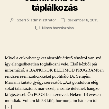
táplálkozás
Szerző:
adminisztrator
december 8, 2015
Bejegyzés
Bejegyzés
szerzője
dátuma
a(z)
Nincs hozzászólás
PCOS
avagy
a
policisztás
ovárium
Mivel a cukorbetegeket abszolút érintő témáról van szó,
szindróma
így elengedhetetlen foglalkozni vele. Első kézből pár
és
információ, a BAJNOKOK ÉLETMÓD PROGRAMban
a
rendszeresen szakcikkeket publikáló Dr. Semjéni
táplálkozás
bejegyzéshez
Mariann kutató gyógyszerésztől. „Azt gondolom elég
sokat találkoztunk már ezzel, a szinte ítéletnek hangzó
kifejezéssel: Ön PCOS-ben szenved. Nekem 18 évesen
mondták. Voltam kb 53 kiló, hormonjaim hát nem túl
[…]