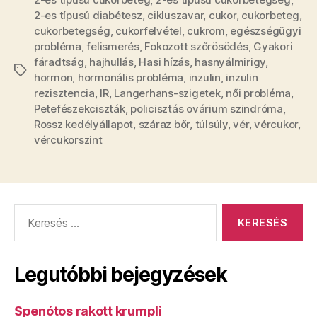
2-es típusú diabétesz
,
cikluszavar
,
cukor
,
cukorbeteg
,
cukorbetegség
,
cukorfelvétel
,
cukrom
,
egészségügyi
probléma
,
felismerés
,
Fokozott szőrösödés
,
Gyakori
fáradtság
,
hajhullás
,
Hasi hízás
,
hasnyálmirigy
,
Címkék
hormon
,
hormonális probléma
,
inzulin
,
inzulin
rezisztencia
,
IR
,
Langerhans-szigetek
,
női probléma
,
Petefészekciszták
,
policisztás ovárium szindróma
,
Rossz kedélyállapot
,
száraz bőr
,
túlsúly
,
vér
,
vércukor
,
vércukorszint
Keresés:
Legutóbbi bejegyzések
Spenótos rakott krumpli