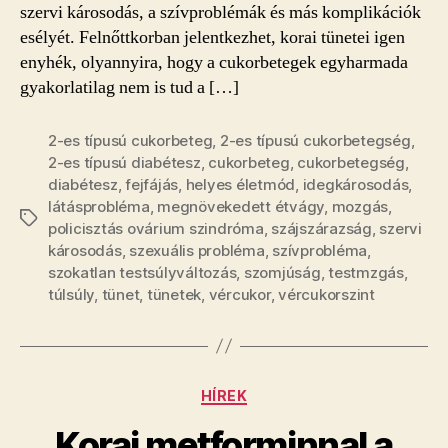
szervi károsodás, a szívproblémák és más komplikációk
esélyét. Felnőttkorban jelentkezhet, korai tünetei igen
enyhék, olyannyira, hogy a cukorbetegek egyharmada
gyakorlatilag nem is tud a […]
2-es típusú cukorbeteg
,
2-es típusú cukorbetegség
,
2-es típusú diabétesz
,
cukorbeteg
,
cukorbetegség
,
diabétesz
,
fejfájás
,
helyes életmód
,
idegkárosodás
,
látásprobléma
,
megnövekedett étvágy
,
mozgás
,
Címkék
policisztás ovárium szindróma
,
szájszárazság
,
szervi
károsodás
,
szexuális probléma
,
szívprobléma
,
szokatlan testsúlyváltozás
,
szomjúság
,
testmzgás
,
túlsúly
,
tünet
,
tünetek
,
vércukor
,
vércukorszint
Kategóriák
HÍREK
Korai metforminnal a