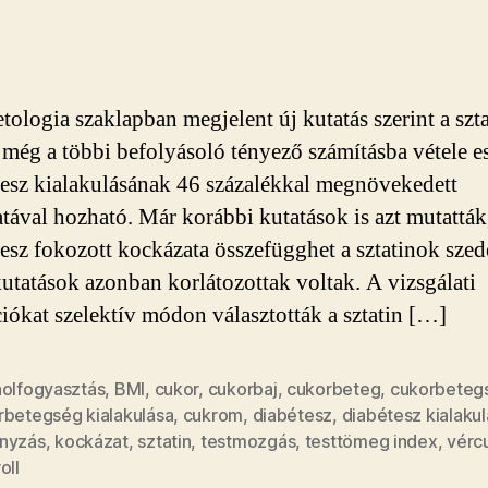
koleszterinszintcs
erősen
fokozzák
a
tologia szaklapban megjelent új kutatás szerint a szt
cukorbetegség
kockázatát
 még a többi befolyásoló tényező számításba vétele es
bejegyzéshez
tesz kialakulásának 46 százalékkal megnövekedett
tával hozható. Már korábbi kutatások is azt mutattá
tesz fokozott kockázata összefügghet a sztatinok szed
kutatások azonban korlátozottak voltak. A vizsgálati
iókat szelektív módon választották a sztatin […]
holfogyasztás
,
BMI
,
cukor
,
cukorbaj
,
cukorbeteg
,
cukorbeteg
rbetegség kialakulása
,
cukrom
,
diabétesz
,
diabétesz kialaku
nyzás
,
kockázat
,
sztatin
,
testmozgás
,
testtömeg index
,
vérc
oll