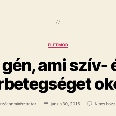
Kategóriák
ÉLETMÓD
 gén, ami szív- 
rbetegséget ok
rző:
adminisztrator
június 30, 2015
Nincs hozz
yzés
Bejegyzés
ője
dátuma