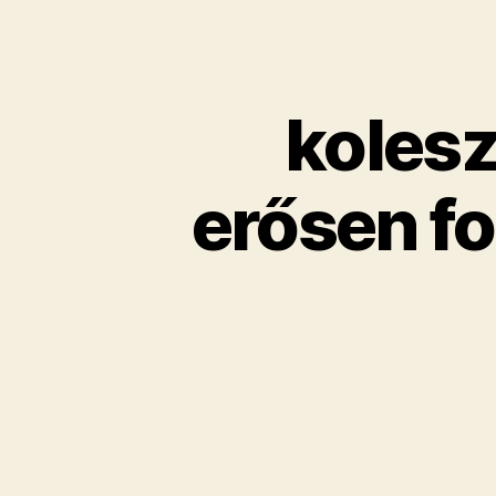
koles
erősen f