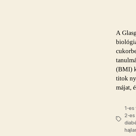
A Glasg
biológi
cukorbe
tanulmá
(BMI) k
titok ny
májat, é
1-es
2-es
Címkék
diab
hajl