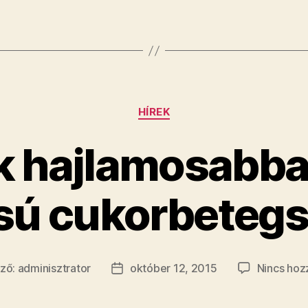
Kategóriák
HÍREK
ak hajlamosabba
sú cukorbeteg
rző:
adminisztrator
október 12, 2015
Nincs hoz
zés
Bejegyzés
je
dátuma