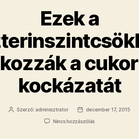
Ezek a
zterinszintcsök
okozzák a cuko
kockázatát
Szerző:
adminisztrator
december 17, 2015
Bejegyzés
Bejegyzés
szerzője
dátuma
a(z)
Nincs hozzászólás
Ezek
a