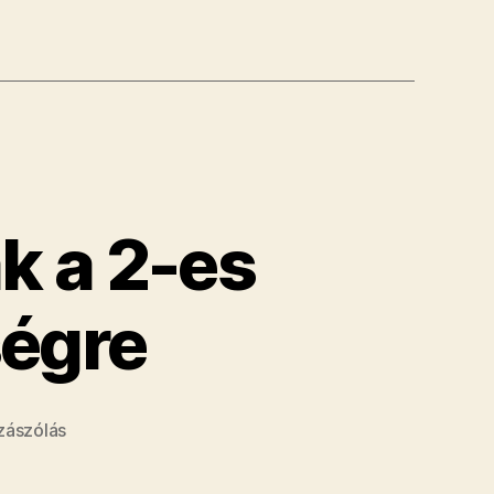
k a 2-es
ségre
a(z)
zászólás
A
férfiak