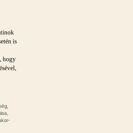
ökkentők
atinok
etén is
k, hogy
ésével,
ség
,
lása
,
ukor-