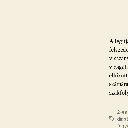
A legúja
felszed
visszan
vizsgál
elhízott
számára
szakfol
2-es
diab
Címkék
fogy