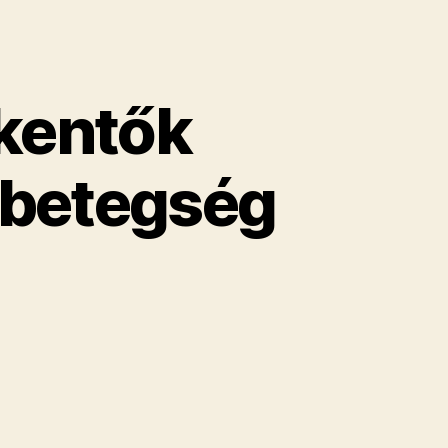
kentők
rbetegség