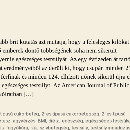
Úgy
tűnik,
tényleg
lehetetlen
lefogyni
bejegyzéshez
bb brit kutatás azt mutatja, hogy a felesleges kilókat
ő emberek döntő többségének soha nem sikerült
yernie egészséges testsúlyát. Az egy évtizeden át tart
at eredményeiből az derült ki, hogy csupán minden 2
 férfinak és minden 124. elhízott nőnek sikerül újra e
 egészséges testsúlyt. Az American Journal of Public
yóiratban […]
 típusú cukorbeteg
,
2-es típusú cukorbetegség
,
2-es típusú
étesz
,
agyvérzés
,
BMI
,
diéta
,
egészség
,
egészséges testsúly
ás
,
fogyókúra
,
rák
,
szívbetegség
,
testsúly
,
testsúly ingadozá