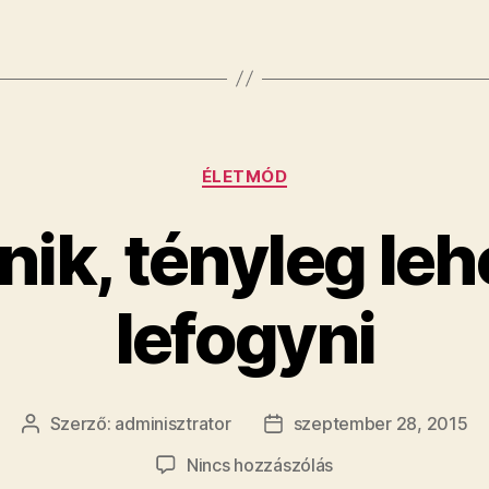
Kategóriák
ÉLETMÓD
nik, tényleg leh
lefogyni
Szerző:
adminisztrator
szeptember 28, 2015
Bejegyzés
Bejegyzés
szerzője
dátuma
a(z)
Nincs hozzászólás