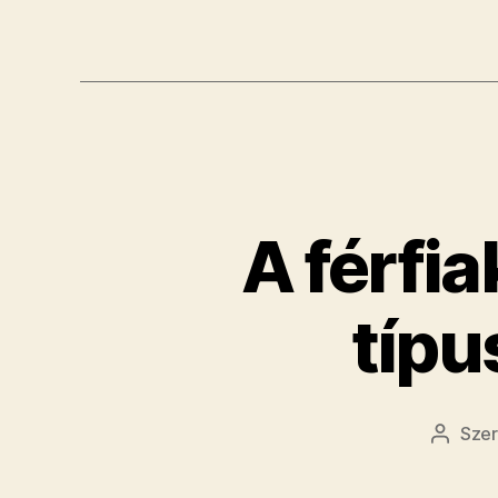
A férfi
típu
Sze
Bejegy
szerző