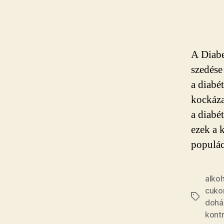
A Diabe
szedése
a diabé
kockáza
a diabé
ezek a 
populác
alko
cuko
Címkék
dohá
kontr