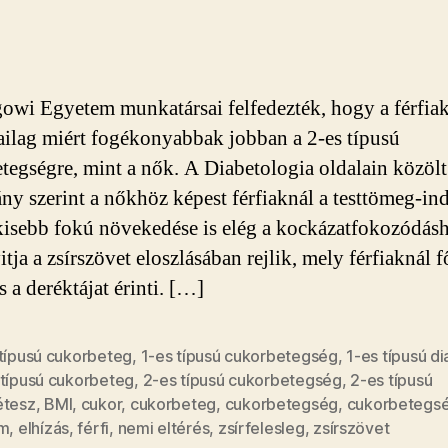
owi Egyetem munkatársai felfedezték, hogy a férfia
ailag miért fogékonyabbak jobban a 2-es típusú
tegségre, mint a nők. A Diabetologia oldalain közölt
ny szerint a nőkhöz képest férfiaknál a testtömeg-in
isebb fokú növekedése is elég a kockázatfokozódás
itja a zsírszövet eloszlásában rejlik, mely férfiaknál 
s a deréktájat érinti. […]
 típusú cukorbeteg
,
1-es típusú cukorbetegség
,
1-es típusú d
 típusú cukorbeteg
,
2-es típusú cukorbetegség
,
2-es típusú
étesz
,
BMI
,
cukor
,
cukorbeteg
,
cukorbetegség
,
cukorbetegs
am
,
elhízás
,
férfi
,
nemi eltérés
,
zsírfelesleg
,
zsírszövet