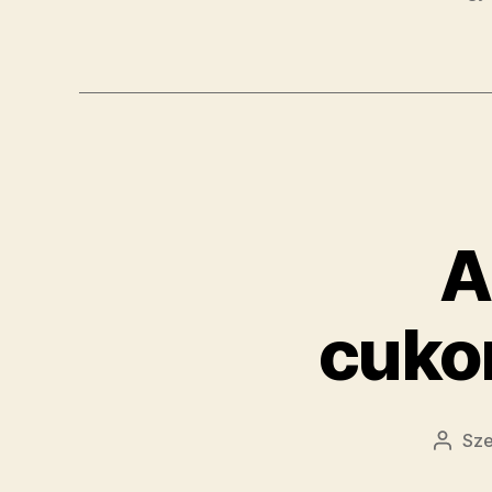
A
cuko
Sze
Bejeg
szerz