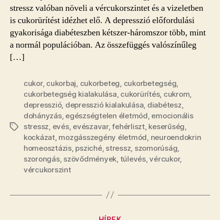
stressz valóban növeli a vércukorszintet és a vizeletben
is cukorürítést idézhet elő. A depresszió előfordulási
gyakorisága diabéteszben kétszer-háromszor több, mint
a normál populációban. Az összefüggés valószínűleg
[…]
cukor
,
cukorbaj
,
cukorbeteg
,
cukorbetegség
,
cukorbetegség kialakulása
,
cukorürítés
,
cukrom
,
depresszió
,
depresszió kialakulása
,
diabétesz
,
dohányzás
,
egészségtelen életmód
,
emocionális
stressz
,
evés
,
evészavar
,
fehérliszt
,
keserűség
,
Címkék
kockázat
,
mozgásszegény életmód
,
neuroendokrin
homeosztázis
,
psziché
,
stressz
,
szomorúság
,
szorongás
,
szövődmények
,
túlevés
,
vércukor
,
vércukorszint
Kategóriák
HÍREK