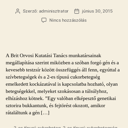
Szerző:
adminisztrator
június 30, 2015
Bejegyzés
Bejegyzés
szerzője
dátuma
a(z)
Nincs hozzászólás
A
gén,
ami
szív-
és
A Brit Orvosi Kutatási Tanács munkatársainak
cukorbetegséget
megállapítása szerint miközben a szóban forgó gén és a
okozhat
kevesebb testzsír között összefüggés áll fenn, egyúttal a
bejegyzéshez
szívbetegségek és a 2-es típusú cukorbetegség
emelkedett kockázatával is kapcsolatba hozható, olyan
betegségekkel, melyeket szokásosan a túlsúlyhoz,
elhízáshoz kötnek. ”Egy valóban elképesztő genetikai
sztorira bukkantunk, és fejtörést okozott, amikor
rátaláltunk a gén […]
2-es típusú cukorbeteg
,
2-es típusú cukorbetegség
,