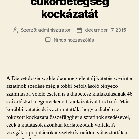
cukorbetegség
kockázatát
Szerző:
adminisztrator
december 17, 2015
Bejegyzés
Bejegyzés
szerzője
dátuma
a(z)
Nincs hozzászólás
Ezek
a
koleszterinszintcsö
erősen
fokozzák
A Diabetologia szaklapban megjelent új kutatás szerint a
a
sztatinok szedése még a többi befolyásoló tényező
cukorbetegség
számításba vétele esetén is a diabétesz kialakulásának 46
kockázatát
százalékkal megnövekedett kockázatával hozható. Már
bejegyzéshez
korábbi kutatások is azt mutatták, hogy a diabétesz
fokozott kockázata összefügghet a sztatinok szedésével,
ezek a kutatások azonban korlátozottak voltak. A
vizsgálati populációkat szelektív módon választották a