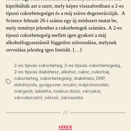
a
kipróbálták azt a szert, mely képes visszafordítani a 2-es
májzsírosodás
típusú cukorbetegséget és a máj zsíros degenerációját. A
visszafordításában
Science február 26-i száma egy új módszert mutat be,
bejegyzéshez
mely reményt jelenthet a cukorbetegek számára. A 2-es
típusú cukorbetegség mellett igen gyakori a máj
alkoholfogyasztástól független zsírosodása, melynek
orvoslása jelenleg igen limitált. […]
2-es típusú cukorbeteg
,
2-es típusú cukorbetegség
,
2-es típusú diabétesz
,
alkohol
,
cukor
,
cukorbaj
,
cukorbeteg
,
cukorbetegség
,
diabétesz
,
DNP
,
Címkék
dohányzás
,
gyógyszer
,
inzulin
,
májzsírosodás
,
mérgező
,
tabletta
,
toxikus dózis
,
vércukor
,
vércukorszint
,
vérzsír
,
zsírosodás
Kategóriák
HÍREK