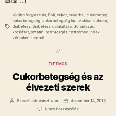
sztatin […]
alkoholfogyasztás
,
BMI
,
cukor
,
cukorbaj
,
cukorbeteg
,
cukorbetegség
,
cukorbetegség kialakulása
,
cukrom
,
diabétesz
,
diabétesz kialakulása
,
dohányzás
,
Címkék
kockázat
,
sztatin
,
testmozgás
,
testtömeg index
,
vércukor-kontroll
Kategóriák
ÉLETMÓD
Cukorbetegség és az
élvezeti szerek
Szerző:
adminisztrator
december 14, 2015
Bejegyzés
Bejegyzés
szerzője
dátuma
a(z)
Nincs hozzászólás
Cukorbetegség