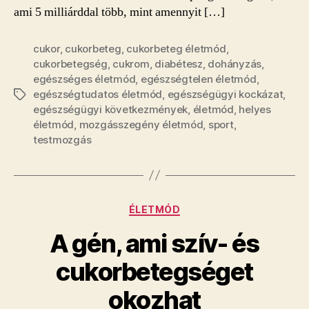
ami 5 milliárddal több, mint amennyit […]
cukor
,
cukorbeteg
,
cukorbeteg életmód
,
cukorbetegség
,
cukrom
,
diabétesz
,
dohányzás
,
egészséges életmód
,
egészségtelen életmód
,
egészségtudatos életmód
,
egészségügyi kockázat
,
Címkék
egészségügyi következmények
,
életmód
,
helyes
életmód
,
mozgásszegény életmód
,
sport
,
testmozgás
Kategóriák
ÉLETMÓD
A gén, ami szív- és
cukorbetegséget
okozhat