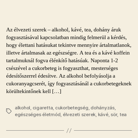
és
az
élvezeti
szerek
Az élvezeti szerek – alkohol, kávé, tea, dohány áruk
bejegyzéshez
fogyasztásával kapcsolatban mindig felmerül a kérdés,
hogy élettani hatásukat tekintve mennyire ártalmatlanok,
illetve ártalmasak az egészségre. A tea és a kávé koffein
tartalmuknál fogva élénkítő hatásúak. Naponta 1-2
csészével a cukorbeteg is fogyaszthat, mesterséges
édesítőszerrel édesítve. Az alkohol befolyásolja a
cukoranyagcserét, így fogyasztásánál a cukorbetegeknek
körültekintőnek kell […]
alkohol
,
cigaretta
,
cukorbetegség
,
dohányzás
,
Címkék
egészséges életmód
,
élvezeti szerek
,
kávé
,
sör
,
tea