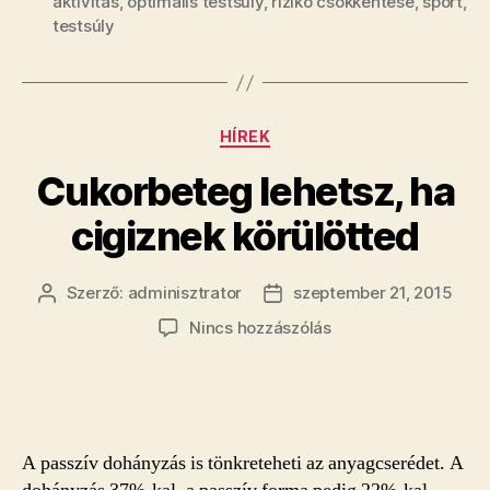
aktivitás
,
optimális testsúly
,
rizikó csökkentése
,
sport
,
testsúly
Kategóriák
HÍREK
Cukorbeteg lehetsz, ha
cigiznek körülötted
Szerző:
adminisztrator
szeptember 21, 2015
Bejegyzés
Bejegyzés
szerzője
dátuma
a(z)
Nincs hozzászólás
Cukorbeteg
lehetsz,
ha
cigiznek
körülötted
A passzív dohányzás is tönkreteheti az anyagcserédet. A
bejegyzéshez