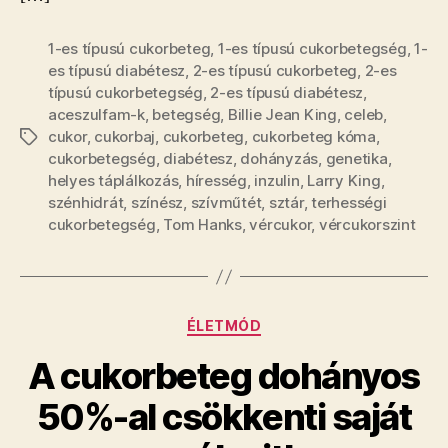
1-es típusú cukorbeteg
,
1-es típusú cukorbetegség
,
1-
es típusú diabétesz
,
2-es típusú cukorbeteg
,
2-es
típusú cukorbetegség
,
2-es típusú diabétesz
,
aceszulfam-k
,
betegség
,
Billie Jean King
,
celeb
,
cukor
,
cukorbaj
,
cukorbeteg
,
cukorbeteg kóma
,
Címkék
cukorbetegség
,
diabétesz
,
dohányzás
,
genetika
,
helyes táplálkozás
,
híresség
,
inzulin
,
Larry King
,
szénhidrát
,
színész
,
szívműtét
,
sztár
,
terhességi
cukorbetegség
,
Tom Hanks
,
vércukor
,
vércukorszint
Kategóriák
ÉLETMÓD
A cukorbeteg dohányos
50%-al csökkenti saját