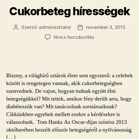
Cukorbeteg hírességek
Szerző:
adminisztrator
november 3, 2015
Bejegyzés
Bejegyzés
szerzője
dátuma
a(z)
Nincs hozzászólás
Cukorbeteg
hírességek
bejegyzéshez
Bizony, a világhírű sztárok élete sem egyszerű: a celebek
között is rengetegen vannak, akik cukorbetegségben
szenvednek. De vajon, hogyan tudnak együtt élni
betegségükkel? Mit tettek, amikor fény derült arra, hogy
diabéteszük van? Mit tanácsolnak sorstársaiknak?
Cikkünkben egyebek mellett ezekre a kérdésekre is
válaszolunk. Tom Hanks Az Oscar-díjas színész 2013
októberében beszélt először betegségéről a nyilvánosság
[…]