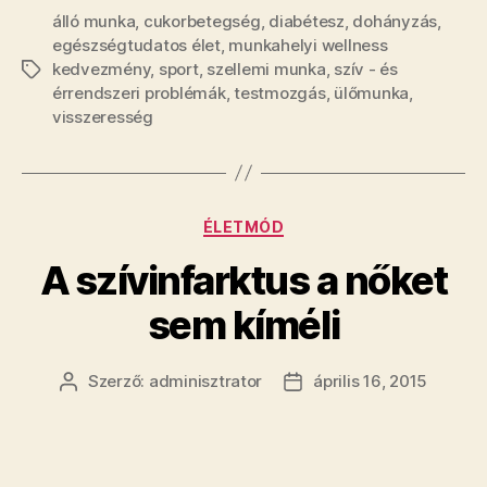
álló munka
,
cukorbetegség
,
diabétesz
,
dohányzás
,
egészségtudatos élet
,
munkahelyi wellness
kedvezmény
,
sport
,
szellemi munka
,
szív - és
Címkék
érrendszeri problémák
,
testmozgás
,
ülőmunka
,
visszeresség
Kategóriák
ÉLETMÓD
A szí­vinfarktus a nőket
sem kí­méli
Szerző:
adminisztrator
április 16, 2015
Bejegyzés
Bejegyzés
szerzője
dátuma