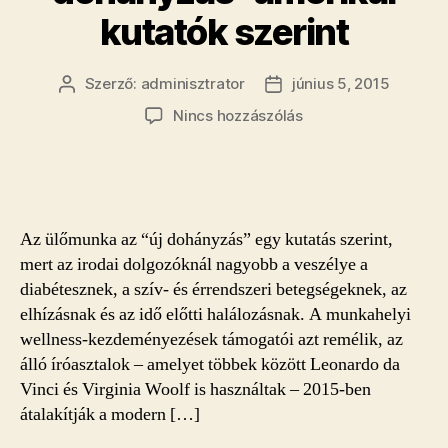
kutatók szerint
Szerző:
adminisztrator
június 5, 2015
Bejegyzés
Bejegyzés
szerzője
dátuma
a(z)
Nincs hozzászólás
Az
ülőmunka
az
"új
dohányzás"
Az ülőmunka az “új dohányzás” egy kutatás szerint,
amerikai
mert az irodai dolgozóknál nagyobb a veszélye a
kutatók
diabétesznek, a szív- és érrendszeri betegségeknek, az
szerint
elhízásnak és az idő előtti halálozásnak. A munkahelyi
bejegyzéshez
wellness-kezdeményezések támogatói azt remélik, az
álló íróasztalok – amelyet többek között Leonardo da
Vinci és Virginia Woolf is használtak – 2015-ben
átalakítják a modern […]