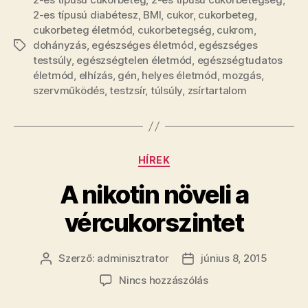
2-es típusú diabétesz
,
BMI
,
cukor
,
cukorbeteg
,
cukorbeteg életmód
,
cukorbetegség
,
cukrom
,
dohányzás
,
egészséges életmód
,
egészséges
Címkék
testsúly
,
egészségtelen életmód
,
egészségtudatos
életmód
,
elhízás
,
gén
,
helyes életmód
,
mozgás
,
szervműködés
,
testzsír
,
túlsúly
,
zsírtartalom
Kategóriák
HÍREK
A nikotin növeli a
vércukorszintet
Szerző:
adminisztrator
június 8, 2015
Bejegyzés
Bejegyzés
szerzője
dátuma
a(z)
Nincs hozzászólás
A