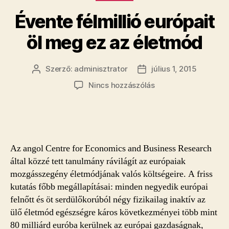
Évente félmillió európait
öl meg ez az életmód
Szerző:
adminisztrator
július 1, 2015
Bejegyzés
Bejegyzés
szerzője
dátuma
a(z)
Nincs hozzászólás
Évente
félmillió
európait
öl
meg
Az angol Centre for Economics and Business Research
ez
által közzé tett tanulmány rávilágít az európaiak
az
mozgásszegény életmódjának valós költségeire. A friss
életmód
kutatás főbb megállapításai: minden negyedik európai
bejegyzéshez
felnőtt és öt serdülőkorúból négy fizikailag inaktív az
ülő életmód egészségre káros következményei több mint
80 milliárd euróba kerülnek az európai gazdaságnak,