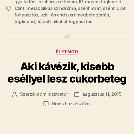
gyulladás
,
inzulinrezisztencia
,
IR
,
magas triglicerid
szint
,
metabolikus szindróma
,
szénhidrát
,
szénhidrát
Címkék
fogyasztás
,
szív-érrendszeri megbetegedés
,
triglicerid
,
túlzott alkohol fogyasztás
Kategóriák
ÉLETMÓD
Aki kávézik, kisebb
eséllyel lesz cukorbeteg
Szerző:
adminisztrator
augusztus 11, 2015
Bejegyzés
Bejegyzés
szerzője
dátuma
a(z)
Nincs hozzászólás
Aki
kávézik,
kisebb
eséllyel