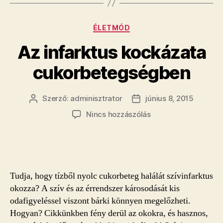
Kategóriák
ÉLETMÓD
Az infarktus kockázata
cukorbetegségben
Szerző:
adminisztrator
június 8, 2015
Bejegyzés
Bejegyzés
szerzője
dátuma
a(z)
Nincs hozzászólás
Az
infarktus
kockázata
cukorbetegségben
bejegyzéshez
Tudja, hogy tízből nyolc cukorbeteg halálát szívinfarktus
okozza? A szív és az érrendszer károsodását kis
odafigyeléssel viszont bárki könnyen megelőzheti.
Hogyan? Cikkünkben fény derül az okokra, és hasznos,