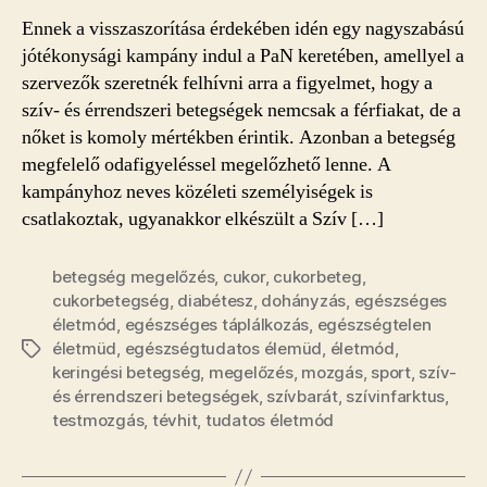
Ennek a visszaszorítása érdekében idén egy nagyszabású
jótékonysági kampány indul a PaN keretében, amellyel a
szervezők szeretnék felhívni arra a figyelmet, hogy a
szív- és érrendszeri betegségek nemcsak a férfiakat, de a
nőket is komoly mértékben érintik. Azonban a betegség
megfelelő odafigyeléssel megelőzhető lenne. A
kampányhoz neves közéleti személyiségek is
csatlakoztak, ugyanakkor elkészült a Szív […]
betegség megelőzés
,
cukor
,
cukorbeteg
,
cukorbetegség
,
diabétesz
,
dohányzás
,
egészséges
életmód
,
egészséges táplálkozás
,
egészségtelen
életmüd
,
egészségtudatos élemüd
,
életmód
,
Címkék
keringési betegség
,
megelőzés
,
mozgás
,
sport
,
szív-
és érrendszeri betegségek
,
szívbarát
,
szívinfarktus
,
testmozgás
,
tévhit
,
tudatos életmód