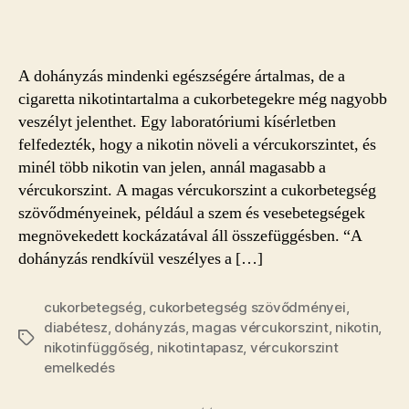
nikotin
növeli
a
vércukorszintet
A dohányzás mindenki egészségére ártalmas, de a
bejegyzéshez
cigaretta nikotintartalma a cukorbetegekre még nagyobb
veszélyt jelenthet. Egy laboratóriumi kísérletben
felfedezték, hogy a nikotin növeli a vércukorszintet, és
minél több nikotin van jelen, annál magasabb a
vércukorszint. A magas vércukorszint a cukorbetegség
szövődményeinek, például a szem és vesebetegségek
megnövekedett kockázatával áll összefüggésben. “A
dohányzás rendkívül veszélyes a […]
cukorbetegség
,
cukorbetegség szövődményei
,
diabétesz
,
dohányzás
,
magas vércukorszint
,
nikotin
,
Címkék
nikotinfüggőség
,
nikotintapasz
,
vércukorszint
emelkedés