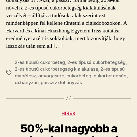
dohányzás 37%-kal, a passzív forma pedig 22%-kal
növeli a 2-es típusú cukorbetegség kialakulásának
veszélyét – állítják a tudósok, akik szerint ezt
mindenképpen fel kellene tüntetni a cigisdobozokon. A
Harvard és a kínai Huazhong Egyetem friss kutatási
eredményei azért is sokkolóak, mert bizonyítják, hogy
leszokás után sem áll […]
2-es típusú cukorbeteg
,
2-es típusú cukorbetegség
,
2-es típusú cukorbetegség kialakulása
,
2-es típusú
Címkék
diabétesz
,
anyagcsere
,
cukorbeteg
,
cukorbetegség
,
dohányzás
,
passzív dohányzás
Kategóriák
HÍREK
50%-kal nagyobb a