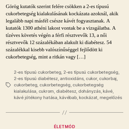
lesz
Görög kutatók szerint felére csökken a 2-es típusú
cukorbeteg
cukorbetegség kialakulásának kockázata azoknál, akik
bejegyzéshez
legalább napi másfél csésze kávét fogyasztanak. A
kutatók 1300 athéni lakost vontak be a vizsgálatba. A
tízéves követés végén a férfi résztvevők 13, a női
résztvevők 12 százalékában alakult ki diabétesz. 54
százalékkal kisebb valószínűséggel fejlődött ki
cukorbetegség, mint a ritkán vagy […]
2-es típusú cukorbeteg
,
2-es típusú cukorbetegség
,
2-es típusú diabétesz
,
antioxidáns
,
cukor
,
cukorbaj
,
cukorbeteg
,
cukorbetegség
,
cukorbetegség
Címkék
kialakulása
,
cukrom
,
diabétesz
,
dohányzás
,
kávé
,
kávé jótékony hatása
,
kávébab
,
kockázat
,
megelőzés
Kategóriák
ÉLETMÓD