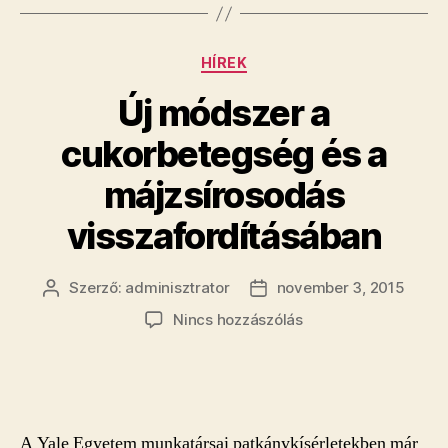
Kategóriák
HÍREK
Új módszer a
cukorbetegség és a
májzsírosodás
visszafordításában
Szerző:
adminisztrator
november 3, 2015
Bejegyzés
Bejegyzés
szerzője
dátuma
a(z)
Nincs hozzászólás
Új
módszer
a
cukorbetegség
és
A Yale Egyetem munkatársai patkánykísérletekben már