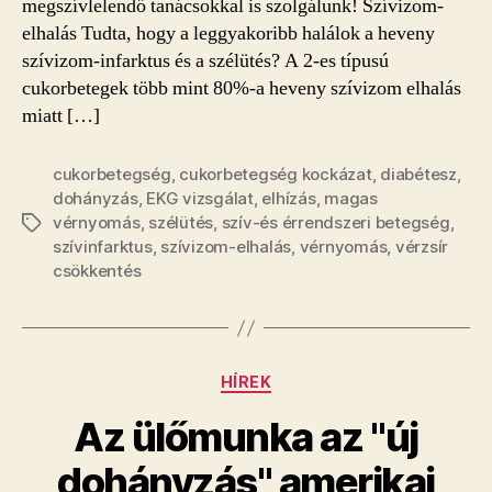
megszívlelendő tanácsokkal is szolgálunk! Szívizom-
elhalás Tudta, hogy a leggyakoribb halálok a heveny
szívizom-infarktus és a szélütés? A 2-es típusú
cukorbetegek több mint 80%-a heveny szívizom elhalás
miatt […]
cukorbetegség
,
cukorbetegség kockázat
,
diabétesz
,
dohányzás
,
EKG vizsgálat
,
elhízás
,
magas
vérnyomás
,
szélütés
,
szív-és érrendszeri betegség
,
Címkék
szívinfarktus
,
szívizom-elhalás
,
vérnyomás
,
vérzsír
csökkentés
Kategóriák
HÍREK
Az ülőmunka az "új
dohányzás" amerikai