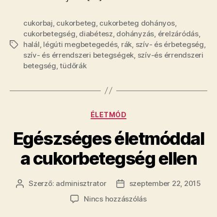
cukorbaj
,
cukorbeteg
,
cukorbeteg dohányos
,
cukorbetegség
,
diabétesz
,
dohányzás
,
érelzáródás
,
halál
,
légúti megbetegedés
,
rák
,
szív- és érbetegség
,
Címkék
szív- és érrendszeri betegségek
,
szív-és érrendszeri
betegség
,
tüdőrák
Kategóriák
ÉLETMÓD
Egészséges életmóddal
a cukorbetegség ellen
Szerző:
adminisztrator
szeptember 22, 2015
Bejegyzés
Bejegyzés
szerzője
dátuma
a(z)
Nincs hozzászólás
Egészséges