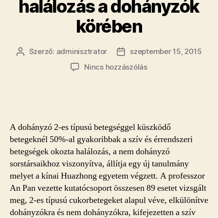
halálozás a dohányzók
körében
Szerző:
adminisztrator
szeptember 15, 2015
Bejegyzés
Bejegyzés
szerzője
dátuma
a(z)
Nincs hozzászólás
50%-
kal
nagyobb
a
halálozás
A dohányzó 2-es típusú betegséggel küszködő
a
betegeknél 50%-al gyakoribbak a szív és érrendszeri
dohányzók
betegségek okozta halálozás, a nem dohányzó
körében
sorstársaikhoz viszonyítva, állítja egy új tanulmány
bejegyzéshez
melyet a kínai Huazhong egyetem végzett. A professzor
An Pan vezette kutatócsoport összesen 89 esetet vizsgált
meg, 2-es típusú cukorbetegeket alapul véve, elkülönítve
dohányzókra és nem dohányzókra, kifejezetten a szív