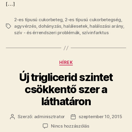
[…]
2-es típusú cukorbeteg
,
2-es típusú cukorbetegség
,
agyvérzés
,
dohányzás
,
halálesetek
,
halálozási arány
,
Címkék
szív - és érrendszeri problémák
,
szívinfarktus
Kategóriák
HÍREK
Új triglicerid szintet
csökkentő szer a
láthatáron
Szerző:
adminisztrator
szeptember 10, 2015
Bejegyzés
Bejegyzés
szerzője
dátuma
a(z)
Nincs hozzászólás