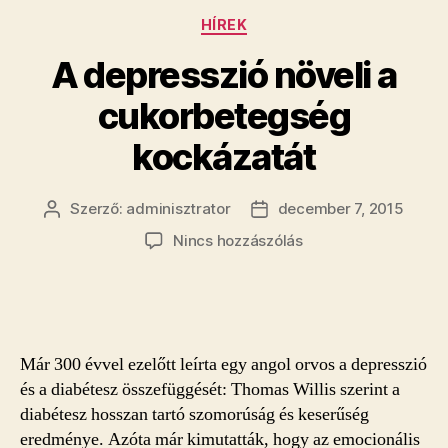
Kategóriák
HÍREK
A depresszió növeli a
cukorbetegség
kockázatát
Szerző:
adminisztrator
december 7, 2015
Bejegyzés
Bejegyzés
szerzője
dátuma
a(z)
Nincs hozzászólás
A
depresszió
növeli
a
cukorbetegség
Már 300 évvel ezelőtt leírta egy angol orvos a depresszió
kockázatát
és a diabétesz összefüggését: Thomas Willis szerint a
bejegyzéshez
diabétesz hosszan tartó szomorúság és keserűség
eredménye. Azóta már kimutatták, hogy az emocionális