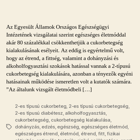
életmóddal
a
cukorbetegség
ellen
Az Egyesült Államok Országos Egészségügyi
bejegyzéshez
Intézetének vizsgálatai szerint egészséges életmóddal
akár 80 százalékkal csökkenthetjük a cukorbetegség
kialakulásának esélyeit. Az eddig is egyértelmű volt,
hogy az étrend, a fittség, valamint a dohányzási és
alkoholfogyasztási szokások hatással vannak a 2-típusú
cukorbetegség kialakulására, azonban a tényezők egyéni
hatásainak működése ismeretlen volt a kutatók számára.
”Az általunk vizsgált életmódbeli […]
2-es típusú cukorbeteg
,
2-es típusú cukorbetegség
,
2-es típusú diabétesz
,
alkoholfogyasztás
,
cukorbetegség
,
cukorbetegség kialakulása
,
dohányzás
,
edzés
,
egészség
,
egészséges életmód
,
Címkék
egészséges étrend
,
életmód
,
étrend
,
fitt
,
fizikai