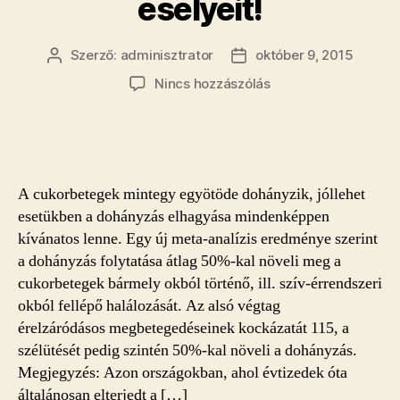
esélyeit!
Szerző:
adminisztrator
október 9, 2015
Bejegyzés
Bejegyzés
szerzője
dátuma
a(z)
Nincs hozzászólás
A
cukorbeteg
dohányos
50%-
al
A cukorbetegek mintegy egyötöde dohányzik, jóllehet
csökkenti
esetükben a dohányzás elhagyása mindenképpen
saját
kívánatos lenne. Egy új meta-analízis eredménye szerint
esélyeit!
a dohányzás folytatása átlag 50%-kal növeli meg a
bejegyzéshez
cukorbetegek bármely okból történő, ill. szív-érrendszeri
okból fellépő halálozását. Az alsó végtag
érelzáródásos megbetegedéseinek kockázatát 115, a
szélütését pedig szintén 50%-kal növeli a dohányzás.
Megjegyzés: Azon országokban, ahol évtizedek óta
általánosan elterjedt a […]