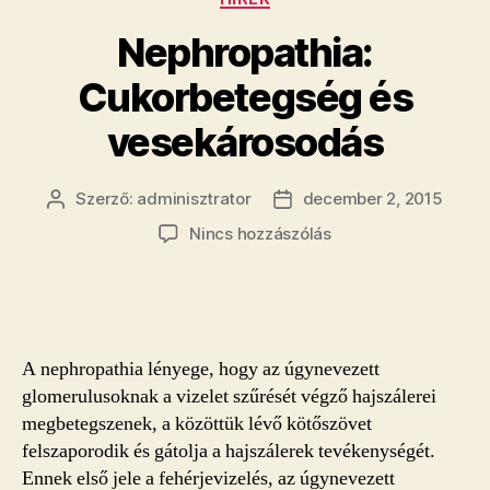
Nephropathia:
Cukorbetegség és
vesekárosodás
Szerző:
adminisztrator
december 2, 2015
Bejegyzés
Bejegyzés
szerzője
dátuma
a(z)
Nincs hozzászólás
Nephropathia:
Cukorbetegség
és
vesekárosodás
bejegyzéshez
A nephropathia lényege, hogy az úgynevezett
glomerulusoknak a vizelet szűrését végző hajszálerei
megbetegszenek, a közöttük lévő kötőszövet
felszaporodik és gátolja a hajszálerek tevékenységét.
Ennek első jele a fehérjevizelés, az úgynevezett