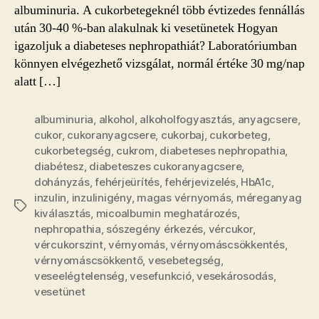
albuminuria. A cukorbetegeknél több évtizedes fennállás
után 30-40 %-ban alakulnak ki vesetünetek Hogyan
igazoljuk a diabeteses nephropathiát? Laboratóriumban
könnyen elvégezhető vizsgálat, normál értéke 30 mg/nap
alatt […]
albuminuria
,
alkohol
,
alkoholfogyasztás
,
anyagcsere
,
cukor
,
cukoranyagcsere
,
cukorbaj
,
cukorbeteg
,
cukorbetegség
,
cukrom
,
diabeteses nephropathia
,
diabétesz
,
diabeteszes cukoranyagcsere
,
dohányzás
,
fehérjeürítés
,
fehérjevizelés
,
HbA1c
,
inzulin
,
inzulinigény
,
magas vérnyomás
,
méreganyag
Címkék
kiválasztás
,
micoalbumin meghatározés
,
nephropathia
,
sószegény érkezés
,
vércukor
,
vércukorszint
,
vérnyomás
,
vérnyomáscsökkentés
,
vérnyomáscsökkentő
,
vesebetegség
,
veseelégtelenség
,
vesefunkció
,
vesekárosodás
,
vesetünet