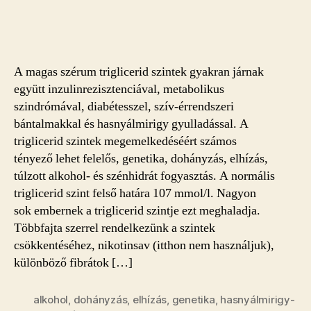
Új
triglicerid
szintet
csökkentő
szer
A magas szérum triglicerid szintek gyakran járnak
a
együtt inzulinrezisztenciával, metabolikus
láthatáron
szindrómával, diabétesszel, szív-érrendszeri
bejegyzéshez
bántalmakkal és hasnyálmirigy gyulladással. A
triglicerid szintek megemelkedéséért számos
tényező lehet felelős, genetika, dohányzás, elhízás,
túlzott alkohol- és szénhidrát fogyasztás. A normális
triglicerid szint felső határa 107 mmol/l. Nagyon
sok embernek a triglicerid szintje ezt meghaladja.
Többfajta szerrel rendelkezünk a szintek
csökkentéséhez, nikotinsav (itthon nem használjuk),
különböző fibrátok […]
alkohol
,
dohányzás
,
elhízás
,
genetika
,
hasnyálmirigy-