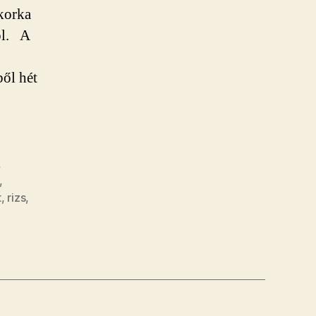
ukorka
ól. A
ből hét
,
,
t
,
rizs
,