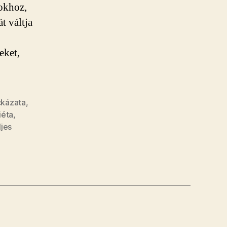
okhoz,
t váltja
eket,
ckázata
,
iéta
,
ljes