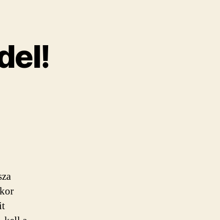
del!
sza
ikor
it