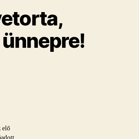
e­torta,
z ün­nepre!
z elő
­adott