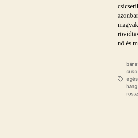
csicser
azonban
magvak 
rövidtá
nő és m
bána
cuko
egés
Címkék
hang
ross