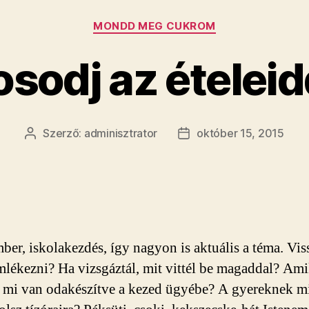
Kategóriák
MONDD MEG CUKROM
sodj az ételeid
Szerző:
adminisztrator
október 15, 2015
Bejegyzés
Bejegyzés
szerzője
dátuma
ber, iskolakezdés, így nagyon is aktuális a téma. Vis
mlékezni? Ha vizsgáztál, mit vittél be magaddal? Am
, mi van odakészítve a kezed ügyébe? A gyereknek m