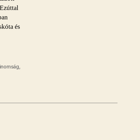
Ezúttal
ban
skóta és
finomság
,