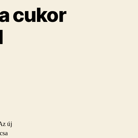
 a cukor
l
Az új
csa