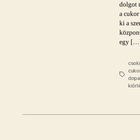
dolgot 
a cukor
ki a sz
központ
egy […
csok
cuko
Címkék
dopa
kiőr