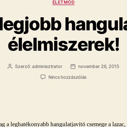
ÉLETMÓD
 legjobb hangula
élelmiszerek!
Szerző:
adminisztrator
november 26, 2015
Bejegyzés
Bejegyzés
szerzője
dátuma
a(z)
Nincs hozzászólás
Ezek
a
legjobb
hangulatjavító
élelmiszerek!
bejegyzéshez
g a leghatékonyabb hangulatjavító csemege a lazac, a