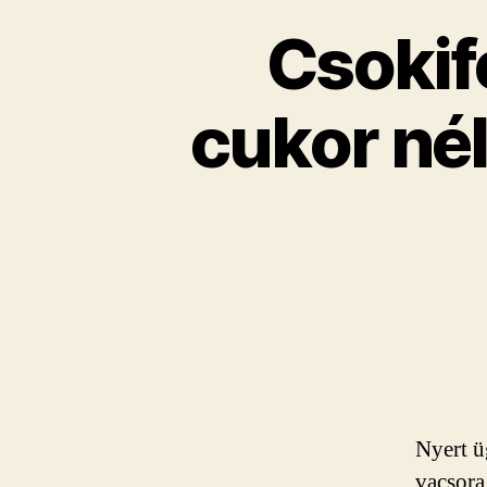
Cso­ki­
cukor nél­
Nyert üg
vacsora 