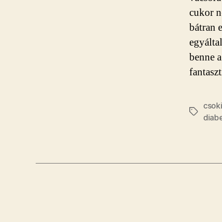
cukor n
bátran 
egyálta
benne a
fantasz
csok
Címkék
diab