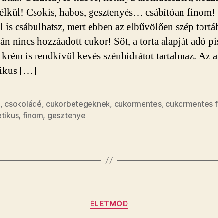
cukor
él­kül! Csokis, habos, gesztenyés… csábítóan finom! 
nél­
el is csábulhatsz, mert ebben az elbűvölően szép tortá
küli
lán nincs hozzáadott cukor! Sőt, a torta alapját adó pi
vál­
to­
 krém is rendkívül kevés szénhidrátot tartalmaz. Az a
zat
tikus […]
az
ün­
nepre!
i
,
csokoládé
,
cukorbetegeknek
,
cukormentes
,
cukormentes 
bejegyzéshez
etikus
,
finom
,
gesztenye
Kategóriák
ÉLETMÓD