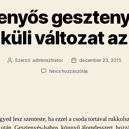
fe­nyős gesz­te­ny
küli vál­to­zat a
Szerző:
adminisztrator
december 23, 2015
Bejegyzés
Bejegyzés
szerzője
dátuma
a(z)
Nincs hozzászólás
Cso­
ki­
fe­
nyős
gesz­
te­
yed lesz szent­este, ha ezzel a csoda ­tortával rukkols
nye­
torta,
után. Gesz­te­nyés-habos, könnyű álom­desszert, hoz­zá