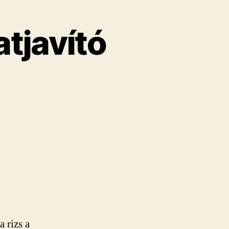
tjavító
 rizs a