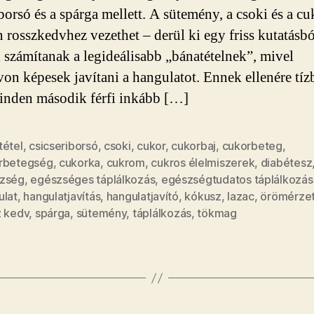
iborsó és a spárga mellett. A sütemény, a csoki és a c
 rosszkedvhez vezethet – derül ki egy friss kutatásb
számítanak a legideálisabb „bánatételnek”, mivel
von képesek javítani a hangulatot. Ennek ellenére tíz
inden második férfi inkább […]
tétel
,
csicseriborsó
,
csoki
,
cukor
,
cukorbaj
,
cukorbeteg
,
rbetegség
,
cukorka
,
cukrom
,
cukros élelmiszerek
,
diabétesz
zség
,
egészséges táplálkozás
,
egészségtudatos táplálkozás
ulat
,
hangulatjavítás
,
hangulatjavító
,
kókusz
,
lazac
,
örömérze
z kedv
,
spárga
,
sütemény
,
táplálkozás
,
tökmag