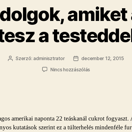
dolgok, amiket
tesz a testedde
Szerző:
adminisztrator
december 12, 2015
Bejegyzés
Bejegyzés
szerzője
dátuma
a(z)
Nincs hozzászólás
Furcsa
dolgok,
amiket
a
cukor
tesz
agos amerikai naponta 22 teáskanál cukrot fogyaszt. 
a
testeddel
yos kutatások szerint ez a túlterhelés mindenféle fur