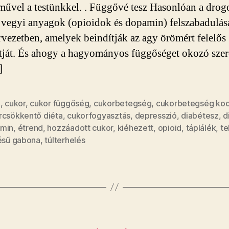
bejegyzéshez
művel a testünkkel. . Függővé tesz Hasonlóan a drog
 vegyi anyagok (opioidok és dopamin) felszabadulásá
ervezetben, amelyek beindítják az agy örömért felelős
ját. És ahogy a hagyományos függőséget okozó szer
]
i
,
cukor
,
cukor függőség
,
cukorbetegség
,
cukorbetegség ko
rcsökkentő diéta
,
cukorfogyasztás
,
depresszió
,
diabétesz
,
d
min
,
étrend
,
hozzáadott cukor
,
kiéhezett
,
opioid
,
táplálék
,
te
lésű gabona
,
túlterhelés
Kategóriák