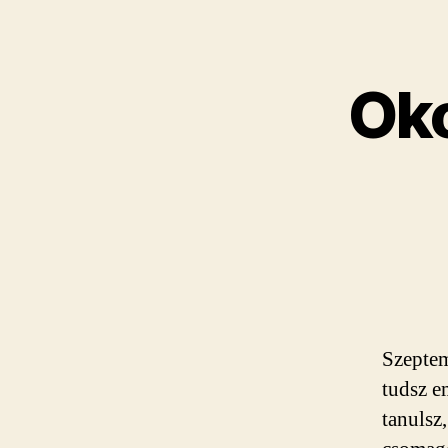
Oko
Szeptem
tudsz e
tanulsz