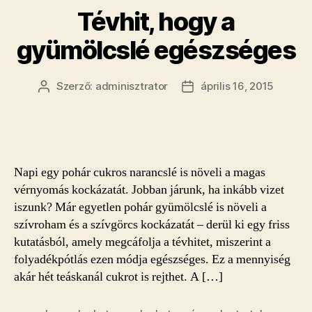
Tévhit, hogy a
gyümölcslé egészséges
Szerző:
adminisztrator
április 16, 2015
Bejegyzés
Bejegyzés
szerzője
dátuma
Napi egy pohár cukros narancslé is növeli a magas
vérnyomás kockázatát. Jobban járunk, ha inkább vizet
iszunk? Már egyetlen pohár gyümölcslé is növeli a
szívroham és a szívgörcs kockázatát – derül ki egy friss
kutatásból, amely megcáfolja a tévhitet, miszerint a
folyadékpótlás ezen módja egészséges. Ez a mennyiség
akár hét teáskanál cukrot is rejthet. A […]