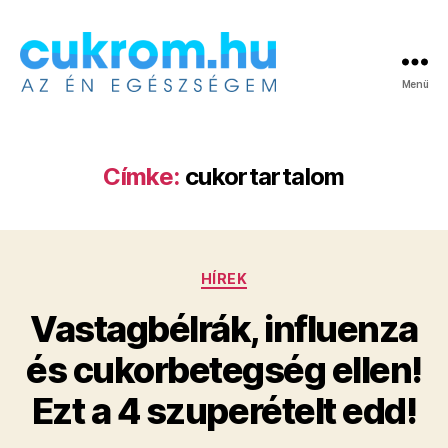
Menü
Cukrom.hu
Címke:
cukortartalom
Kategóriák
HÍREK
Vastagbélrák, influenza
és cukorbetegség ellen!
Ezt a 4 szuperételt edd!