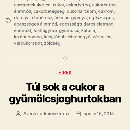
csemegekukorica
,
cukor
,
cukorbeteg
,
cukorbeteg
életmód
,
cukorbetegség
,
cukortartalom
,
cukrom
,
datolya
,
diabétesz
,
édesburgyonya
,
egészséges
,
Címkék
egészséges életmód
,
egészségtudatos életmód
,
életmód
,
fokhagyma
,
gyümölcs
,
kalória
,
kalóriabomba
,
licsi
,
lóbab
,
olívabogyó
,
vércukor
,
vércukorszint
,
zöldség
Kategóriák
HÍREK
Túl sok a cukor a
gyümölcsjoghurtokban
Szerző:
adminisztrator
április 16, 2015
Bejegyzés
Bejegyzés
szerzője
dátuma