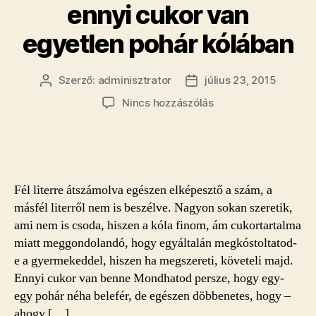
ennyi cukor van
egyetlen pohár kólában
Szerző:
adminisztrator
július 23, 2015
Bejegyzés
Bejegyzés
szerzője
dátuma
a(z)
Nincs hozzászólás
Ezt
nem
fogod
elhinni:
ennyi
Fél literre átszámolva egészen elképesztő a szám, a
cukor
másfél literről nem is beszélve. Nagyon sokan szeretik,
van
ami nem is csoda, hiszen a kóla finom, ám cukortartalma
egyetlen
miatt meggondolandó, hogy egyáltalán megkóstoltatod-
pohár
kólában
e a gyermekeddel, hiszen ha megszereti, követeli majd.
bejegyzéshez
Ennyi cukor van benne Mondhatod persze, hogy egy-
egy pohár néha belefér, de egészen döbbenetes, hogy –
ahogy […]