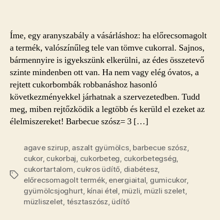
cukorbomba
–
óvakodj
Íme, egy aranyszabály a vásárláshoz: ha előrecsomagolt
tőlük!
a termék, valószínűleg tele van tömve cukorral. Sajnos,
bejegyzéshez
bármennyire is igyekszünk elkerülni, az édes összetevő
szinte mindenben ott van. Ha nem vagy elég óvatos, a
rejtett cukorbombák robbanáshoz hasonló
következményekkel járhatnak a szervezetedben. Tudd
meg, miben rejtőzködik a legtöbb és kerüld el ezeket az
élelmiszereket! Barbecue szósz= 3 […]
agave szirup
,
aszalt gyümölcs
,
barbecue szósz
,
cukor
,
cukorbaj
,
cukorbeteg
,
cukorbetegség
,
cukortartalom
,
cukros üdítő
,
diabétesz
,
Címkék
előrecsomagolt termék
,
energiaital
,
gumicukor
,
gyümölcsjoghurt
,
kínai étel
,
müzli
,
müzli szelet
,
müzliszelet
,
tésztaszósz
,
üdítő