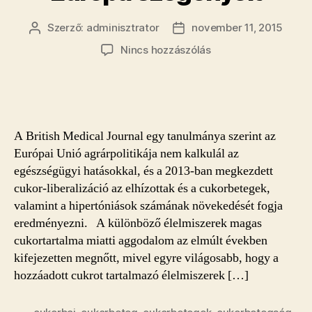
Szerző:
adminisztrator
november 11, 2015
Bejegyzés
Bejegyzés
szerzője
dátuma
a(z)
Nincs hozzászólás
Cukor-
cunami
söpri
el
Európa
A British Medical Journal egy tanulmánya szerint az
szegényeit
Európai Unió agrárpolitikája nem kalkulál az
bejegyzéshez
egészségügyi hatásokkal, és a 2013-ban megkezdett
cukor-liberalizáció az elhízottak és a cukorbetegek,
valamint a hipertóniások számának növekedését fogja
eredményezni. A különböző élelmiszerek magas
cukortartalma miatti aggodalom az elmúlt években
kifejezetten megnőtt, mivel egyre világosabb, hogy a
hozzáadott cukrot tartalmazó élelmiszerek […]