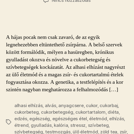
Nincs hozzászólás
10
egyszerű
tipp
az
alhasi
A hájas pocak nem csak zavaró, de az egyik
zsírpárnák
legnehezebben eltüntethető zsírpárna. A belső szervek
csökkentésére
között formálódik, mélyen a hasüregben, krónikus
bejegyzéshez
gyulladást okozva és növelve a cukorbetegség és
szívbetegségek kockázatát. Az alhasi elhízást nagyrészt
az ülő életmód és a magas zsír- és cukortartalmú ételek
fogyasztása okozza. A genetika, a testfelépítés és a kor
szintén nagyban meghatározza a felhalmozódás […]
alhasi elhízás
,
alvás
,
anyagcsere
,
cukor
,
cukorbaj
,
cukorbeteg
,
cukorbetegség
,
cukortartalom
,
diéta
,
edzés
,
egészség
,
egészséges étel
,
életmód
,
elhízás
,
Címkék
étrend
,
gyulladás
,
kalória
,
stressz
,
szívbeteg
,
szívbetegség
,
testmozgás
,
ülő életmód
,
zöld tea
,
zsír
,