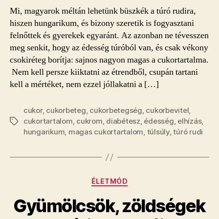
benne!
Mi, magyarok méltán lehetünk büszkék a túró rudira,
bejegyzéshez
hiszen hungarikum, és bizony szeretik is fogyasztani
felnőttek és gyerekek egyaránt. Az azonban ne tévesszen
meg senkit, hogy az édesség túróból van, és csak vékony
csokiréteg borítja: sajnos nagyon magas a cukortartalma.
Nem kell persze kiiktatni az étrendből, csupán tartani
kell a mértéket, nem ezzel jóllakatni a […]
cukor
,
cukorbeteg
,
cukorbetegség
,
cukorbevitel
,
cukortartalom
,
cukrom
,
diabétesz
,
édesség
,
elhízás
,
Címkék
hungarikum
,
magas cukortartalom
,
túlsúly
,
túró rudi
Kategóriák
ÉLETMÓD
Gyümölcsök, zöldségek