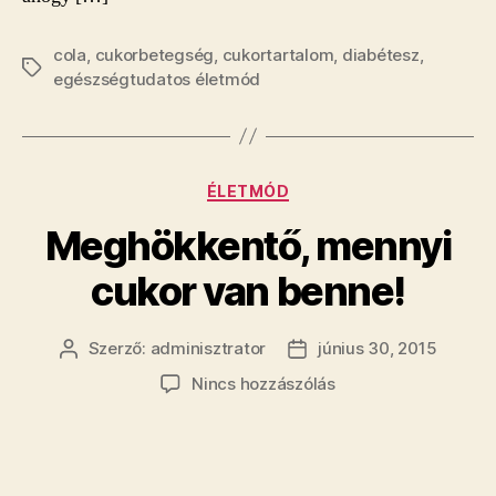
cola
,
cukorbetegség
,
cukortartalom
,
diabétesz
,
Címkék
egészségtudatos életmód
Kategóriák
ÉLETMÓD
Meghökkentő, mennyi
cukor van benne!
Szerző:
adminisztrator
június 30, 2015
Bejegyzés
Bejegyzés
szerzője
dátuma
a(z)
Nincs hozzászólás
Meghökkentő,
mennyi
cukor
van