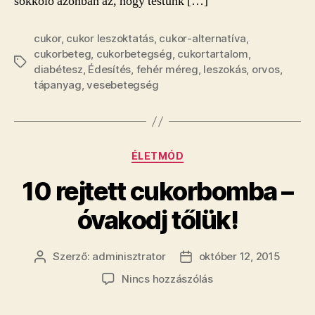
sokkoló azonban az, hogy testünk […]
cukor
,
cukor leszoktatás
,
cukor-alternatíva
,
cukorbeteg
,
cukorbetegség
,
cukortartalom
,
Címkék
diabétesz
,
Édesítés
,
fehér méreg
,
leszokás
,
orvos
,
tápanyag
,
vesebetegség
Kategóriák
ÉLETMÓD
10 rejtett cukorbomba –
óvakodj tőlük!
Szerző:
adminisztrator
október 12, 2015
Bejegyzés
Bejegyzés
szerzője
dátuma
a(z)
Nincs hozzászólás
10
rejtett