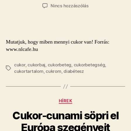
szerzője
dátuma
a(z)
Nincs hozzászólás
Durva!
Ezekben
az
élelmiszerekben
tényleg
Mutatjuk, hogy miben mennyi cukor van! Forrás:
ennyi
www.nlcafe.hu
cukor
van!
bejegyzéshez
cukor
,
cukorbaj
,
cukorbeteg
,
cukorbetegség
,
Címkék
cukortartalom
,
cukrom
,
diabétesz
Kategóriák
HÍREK
Cukor-cunami söpri el
Európa szegényeit