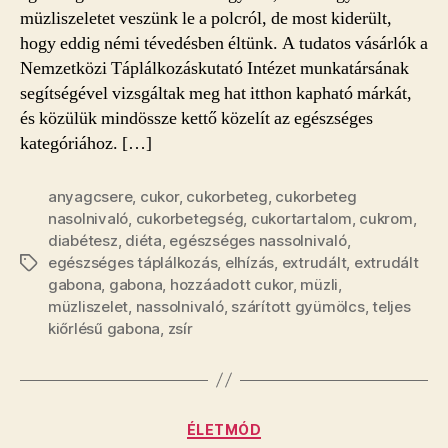
müzliszeletet veszünk le a polcról, de most kiderült,
hogy eddig némi tévedésben éltünk. A tudatos vásárlók a
Nemzetközi Táplálkozáskutató Intézet munkatársának
segítségével vizsgáltak meg hat itthon kapható márkát,
és közülük mindössze kettő közelít az egészséges
kategóriához. […]
anyagcsere
,
cukor
,
cukorbeteg
,
cukorbeteg
nasolnivaló
,
cukorbetegség
,
cukortartalom
,
cukrom
,
diabétesz
,
diéta
,
egészséges nassolnivaló
,
egészséges táplálkozás
,
elhízás
,
extrudált
,
extrudált
Címkék
gabona
,
gabona
,
hozzáadott cukor
,
müzli
,
müzliszelet
,
nassolnivaló
,
szárított gyümölcs
,
teljes
kiőrlésű gabona
,
zsír
Kategóriák
ÉLETMÓD