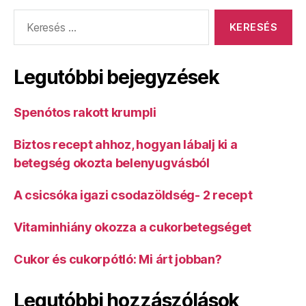
Keresés:
Legutóbbi bejegyzések
Spenótos rakott krumpli
Biztos recept ahhoz, hogyan lábalj ki a
betegség okozta belenyugvásból
A csicsóka igazi csodazöldség- 2 recept
Vitaminhiány okozza a cukorbetegséget
Cukor és cukorpótló: Mi árt jobban?
Legutóbbi hozzászólások