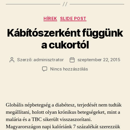
Kategóriák
HÍREK
SLIDE POST
Kábítószerként függünk
a cukortól
Szerző:
adminisztrator
szeptember 22, 2015
Bejegyzés
Bejegyzés
szerzője
dátuma
a(z)
Nincs hozzászólás
Kábítószerként
függünk
a
cukortól
bejegyzéshez
Globális népbetegség a diabétesz, terjedését nem tudták
megállítani, holott olyan krónikus betegségeket, mint a
malária és a TBC sikerült visszaszorítani.
Magyarországon napi kalóriánk 7 százalékát szerezzük