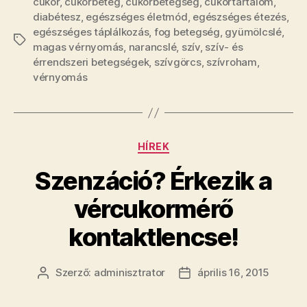
cukor
,
cukorbeteg
,
cukorbetegség
,
cukortartalom
,
diabétesz
,
egészséges életmód
,
egészséges étezés
,
egészséges táplálkozás
,
fog betegség
,
gyümölcslé
,
Címkék
magas vérnyomás
,
narancslé
,
szív
,
szív- és
érrendszeri betegségek
,
szívgörcs
,
szívroham
,
vérnyomás
Kategóriák
HÍREK
Szenzáció? Érkezik a
vércukormérő
kontaktlencse!
Szerző:
adminisztrator
április 16, 2015
Bejegyzés
Bejegyzés
szerzője
dátuma