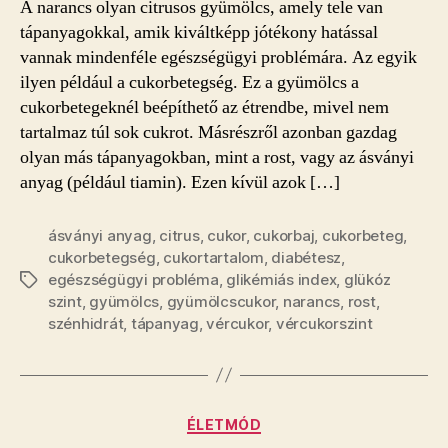
A narancs olyan citrusos gyümölcs, amely tele van
bejegyzéshez
tápanyagokkal, amik kiváltképp jótékony hatással
vannak mindenféle egészségügyi problémára. Az egyik
ilyen például a cukorbetegség. Ez a gyümölcs a
cukorbetegeknél beépíthető az étrendbe, mivel nem
tartalmaz túl sok cukrot. Másrészről azonban gazdag
olyan más tápanyagokban, mint a rost, vagy az ásványi
anyag (például tiamin). Ezen kívül azok […]
ásványi anyag
,
citrus
,
cukor
,
cukorbaj
,
cukorbeteg
,
cukorbetegség
,
cukortartalom
,
diabétesz
,
egészségügyi probléma
,
glikémiás index
,
glükóz
Címkék
szint
,
gyümölcs
,
gyümölcscukor
,
narancs
,
rost
,
szénhidrát
,
tápanyag
,
vércukor
,
vércukorszint
Kategóriák
ÉLETMÓD