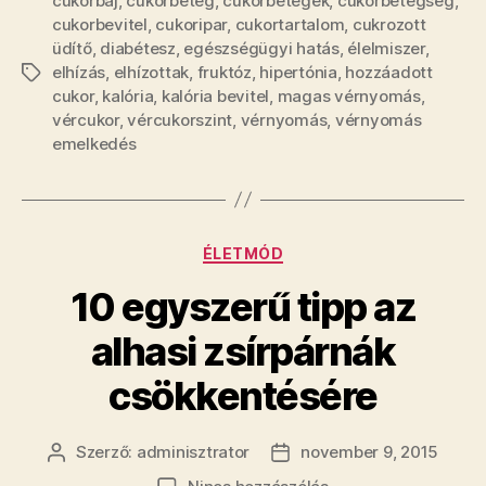
cukorbaj
,
cukorbeteg
,
cukorbetegek
,
cukorbetegség
,
cukorbevitel
,
cukoripar
,
cukortartalom
,
cukrozott
üdítő
,
diabétesz
,
egészségügyi hatás
,
élelmiszer
,
elhízás
,
elhízottak
,
fruktóz
,
hipertónia
,
hozzáadott
Címkék
cukor
,
kalória
,
kalória bevitel
,
magas vérnyomás
,
vércukor
,
vércukorszint
,
vérnyomás
,
vérnyomás
emelkedés
Kategóriák
ÉLETMÓD
10 egyszerű tipp az
alhasi zsírpárnák
csökkentésére
Szerző:
adminisztrator
november 9, 2015
Bejegyzés
Bejegyzés
szerzője
dátuma
a(z)