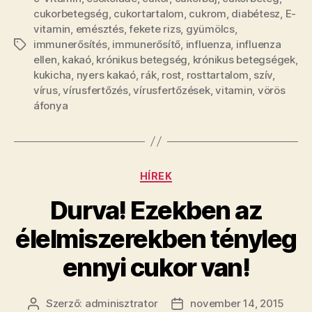
cukorbetegség
,
cukortartalom
,
cukrom
,
diabétesz
,
E-
vitamin
,
emésztés
,
fekete rizs
,
gyümölcs
,
immunerősítés
,
immunerősítő
,
influenza
,
influenza
Címkék
ellen
,
kakaó
,
krónikus betegség
,
krónikus betegségek
,
kukicha
,
nyers kakaó
,
rák
,
rost
,
rosttartalom
,
szív
,
vírus
,
vírusfertőzés
,
vírusfertőzések
,
vitamin
,
vörös
áfonya
Kategóriák
HÍREK
Durva! Ezekben az
élelmiszerekben tényleg
ennyi cukor van!
Szerző:
adminisztrator
november 14, 2015
Bejegyzés
Bejegyzés