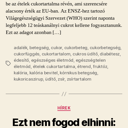
be az ételek cukortartalma révén, ami szerencsére
alacsony érték az EU-ban. Az ENSZ-hez tartozó
Világegészségügyi Szervezet (WHO) szerint naponta
legfeljebb 12 teáskanálnyi cukrot kellene fogyasztanunk.
Ezt az adagot azonban […]
adalék
,
betegség
,
cukor
,
cukorbeteg
,
cukorbetegség
,
cukorfüggés
,
cukortartalom
,
cukros üdítő
,
diabétesz
,
édesítő
,
egészséges életmód
,
egészségtelen
Címkék
életmód
,
ételek cukortartalma
,
étrend
,
fruktóz
,
kalória
,
kalória bevitel
,
kórnikus betegség
,
kukoricaszirup
,
üdítő
,
zsír
,
zsírtartalom
Kategóriák
HÍREK
Ezt nem fogod elhinni: