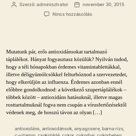
Szerző:
adminisztrator
november 30, 2015
Bejegyzés
Bejegyzés
szerzője
dátuma
a(z)
Nincs hozzászólás
Vastagbélrák,
influenza
és
cukorbetegség
ellen!
Mutatunk pár, erős antioxidánsokat tartalmazó
Ezt
táplálékot. Hányat fogyasztasz közülük? Nyilván tudod,
a
hogy a téli hónapokban érdemes vitamintablettákkal,
4
illetve déligyümölcsökkel felturbóznod a szervezetedet,
szuperételt
edd!
hogy elkerüljön az influenza. Érdemes azonban ennél
bejegyzéshez
előbbre gondolkodnod: a következő szupertáplálékok –
többek között – antioxidáns hatásuknál, illetve magas
rosttartalmuknál fogva nem csupán a vírusfertőzésektől
védenek meg, de hosszú távon az olyan […]
antioxidáns
,
antioxidánsok
,
anyagcsere
,
barna rizs
,
c-vitamin
,
csokoládé
,
cukor
,
cukorbaj
,
cukorbeteg
,