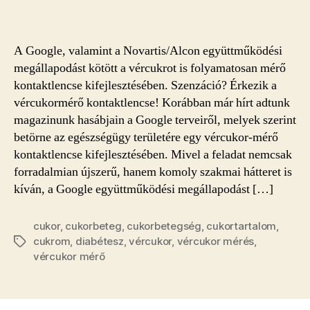
A Google, valamint a Novartis/Alcon együttműködési
megállapodást kötött a vércukrot is folyamatosan mérő
kontaktlencse kifejlesztésében. Szenzáció? Érkezik a
vércukormérő kontaktlencse! Korábban már hírt adtunk
magazinunk hasábjain a Google terveiről, melyek szerint
betörne az egészségügy területére egy vércukor-mérő
kontaktlencse kifejlesztésében. Mivel a feladat nemcsak
forradalmian újszerű, hanem komoly szakmai hátteret is
kíván, a Google együttműködési megállapodást […]
cukor
,
cukorbeteg
,
cukorbetegség
,
cukortartalom
,
cukrom
,
diabétesz
,
vércukor
,
vércukor mérés
,
Címkék
vércukor mérő