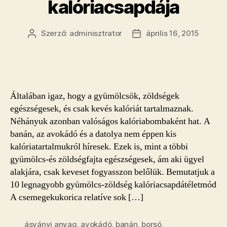
kalóriacsapdája
Szerző:
adminisztrator
április 16, 2015
Bejegyzés
Bejegyzés
szerzője
dátuma
Általában igaz, hogy a gyümölcsök, zöldségek
egészségesek, és csak kevés kalóriát tartalmaznak.
Néhányuk azonban valóságos kalóriabombaként hat. A
banán, az avokádó és a datolya nem éppen kis
kalóriatartalmukról híresek. Ezek is, mint a többi
gyümölcs-és zöldségfajta egészségesek, ám aki ügyel
alakjára, csak keveset fogyasszon belőlük. Bemutatjuk a
10 legnagyobb gyümölcs-zöldség kalóriacsapdátéletmód
A csemegekukorica relatíve sok […]
ásványi anyag
,
avokádó
,
banán
,
borsó
,