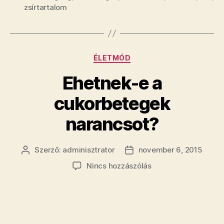
zsírtartalom
Kategóriák
ÉLETMÓD
Ehetnek-e a
cukorbetegek
narancsot?
Szerző:
adminisztrator
november 6, 2015
Bejegyzés
Bejegyzés
szerzője
dátuma
a(z)
Nincs hozzászólás
Ehetnek-
e
a
cukorbetegek
narancsot?