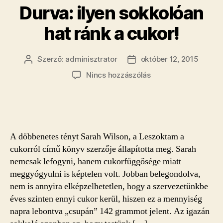
Durva: ilyen sokkolóan
hat ránk a cukor!
Szerző:
adminisztrator
október 12, 2015
Bejegyzés
Bejegyzés
szerzője
dátuma
a(z)
Nincs hozzászólás
Durva:
ilyen
sokkolóan
hat
ránk
A döbbenetes tényt Sarah Wilson, a Leszoktam a
a
cukorról című könyv szerzője állapította meg. Sarah
cukor!
nemcsak lefogyni, hanem cukorfüggősége miatt
bejegyzéshez
meggyógyulni is képtelen volt. Jobban belegondolva,
nem is annyira elképzelhetetlen, hogy a szervezetünkbe
éves szinten ennyi cukor kerül, hiszen ez a mennyiség
napra lebontva „csupán” 142 grammot jelent. Az igazán