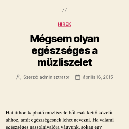
Kategóriák
HÍREK
Mégsem olyan
egészséges a
müzliszelet
Szerző:
adminisztrator
április 16, 2015
Bejegyzés
Bejegyzés
szerzője
dátuma
Hat itthon kapható müzliszeletből csak kettő közelít
ahhoz, amit egészségesnek lehet nevezni. Ha valami
egészséges nassolnivalóra vágyunk, sokan egy