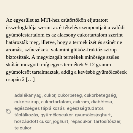
Az egyesület az MTI-hez csütörtökön eljuttatott
összefoglalója szerint az értékelés szempontjait a valódi
gyümölcstartalom és az alacsony cukortartalom szerint
határozták meg, illetve, hogy a termék ízét és színét ne
aromák, színezékek, valamint glükóz-fruktóz szirup
biztosítsák. A megvizsgált termékek minősége széles
skálán mozgott: míg egyes termékek 9-12 gramm
gyümölcsöt tartalmaztak, addig a kevésbé gyümölcsösek
csupán 2 […]
adalékanyag
,
cukor
,
cukorbeteg
,
cukorbetegség
,
cukorszirup
,
cukortartalom
,
cukrom
,
diabétesu
,
egészséges táplálkozás
,
egészségtudatos
Címkék
táplálkozás
,
gyümölcscukor
,
gyümölcsjoghurt
,
hozzáadott cukor
,
joghurt
,
répacukor
,
tartósítószer
,
tejcukor