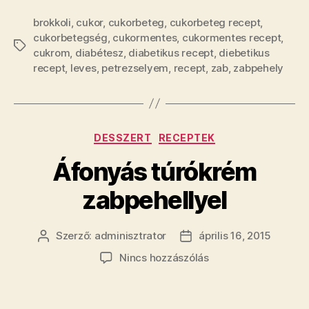
brokkoli
,
cukor
,
cukorbeteg
,
cukorbeteg recept
,
cukorbetegség
,
cukormentes
,
cukormentes recept
,
Címkék
cukrom
,
diabétesz
,
diabetikus recept
,
diebetikus
recept
,
leves
,
petrezselyem
,
recept
,
zab
,
zabpehely
Kategóriák
DESSZERT
RECEPTEK
Áfonyás túrókrém
zabpehellyel
Szerző:
adminisztrator
április 16, 2015
Bejegyzés
Bejegyzés
szerzője
dátuma
a(z)
Nincs hozzászólás
Áfonyás
túrókrém
zabpehellyel