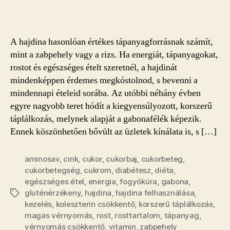
már
a
hajdinát?
bejegyzéshez
A hajdina hasonlóan értékes tápanyagforrásnak számít,
mint a zabpehely vagy a rizs. Ha energiát, tápanyagokat,
rostot és egészséges ételt szeretnél, a hajdinát
mindenképpen érdemes megkóstolnod, s bevenni a
mindennapi ételeid sorába. Az utóbbi néhány évben
egyre nagyobb teret hódít a kiegyensúlyozott, korszerű
táplálkozás, melynek alapját a gabonafélék képezik.
Ennek köszönhetően bővült az üzletek kínálata is, s […]
aminosav
,
cink
,
cukor
,
cukorbaj
,
cukorbeteg
,
cukorbetegség
,
cukrom
,
diabétesz
,
diéta
,
egészséges étel
,
energia
,
fogyókúra
,
gabona
,
gluténérzékeny
,
hajdina
,
hajdina felhasználása
,
Címkék
kezelés
,
koleszterin csökkentő
,
korszerű táplálkozás
,
magas vérnyomás
,
rost
,
rosttartalom
,
tápanyag
,
vérnyomás csökkentő
,
vitamin
,
zabpehely