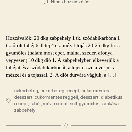
a(z)
Nincs hozzászólás
Sült
gyümölcsös
zabkása
bejegyzéshez
Hozzávalók: 20 dkg zabpehely 1 tk. szódabikarbóna 1
tk. őrölt fahéj 6 dl tej 4 ek. méz 1 tojás 20-25 dkg friss
gyümölcs (nálam most eper, málna, szeder, áfonya
vegyesen) 10 dkg dió 1. A zabpehelyben elkeverjük a
fahéjat és a szódabikarbónát, a tejet összekeverjük a
mézzel és a tojással. 2. A diót durvára vágjuk, a […]
cukorbeteg
,
cukorbeteg recept
,
cukormentes
desszert
,
cukormentes reggeli
,
desszert
,
diabetikus
Címkék
recept
,
fahéj
,
méz
,
recept
,
sült gyümölcs
,
zabkása
,
zabpehely