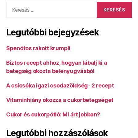
Keresés:
Legutóbbi bejegyzések
Spenótos rakott krumpli
Biztos recept ahhoz, hogyan lábalj ki a
betegség okozta belenyugvásból
A csicsóka igazi csodazöldség- 2 recept
Vitaminhiány okozza a cukorbetegséget
Cukor és cukorpótló: Mi árt jobban?
Legutóbbi hozzászólások