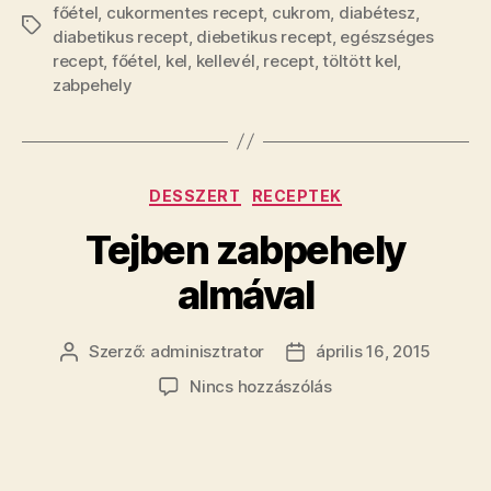
főétel
,
cukormentes recept
,
cukrom
,
diabétesz
,
Címkék
diabetikus recept
,
diebetikus recept
,
egészséges
recept
,
főétel
,
kel
,
kellevél
,
recept
,
töltött kel
,
zabpehely
Kategóriák
DESSZERT
RECEPTEK
Tejben zabpehely
almával
Szerző:
adminisztrator
április 16, 2015
Bejegyzés
Bejegyzés
szerzője
dátuma
a(z)
Nincs hozzászólás
Tejben
zabpehely
almával
bejegyzéshez