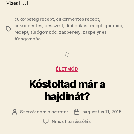
Vizes […]
cukorbeteg recept
,
cukormentes recept
,
cukromentes
,
desszert
,
diabetikus recept
,
gombóc
,
Címkék
recept
,
túrógombóc
,
zabpehely
,
zabpelyhes
túrógombóc
Kategóriák
ÉLETMÓD
Kóstoltad már a
hajdinát?
Szerző:
adminisztrator
augusztus 11, 2015
Bejegyzés
Bejegyzés
szerzője
dátuma
a(z)
Nincs hozzászólás
Kóstoltad