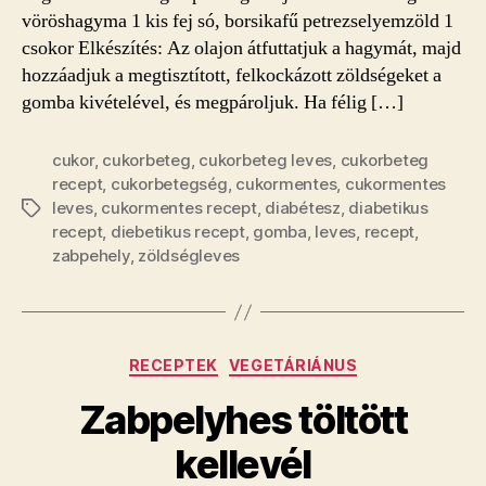
vöröshagyma 1 kis fej só, borsikafű petrezselyemzöld 1
csokor Elkészítés: Az olajon átfuttatjuk a hagymát, majd
hozzáadjuk a megtisztított, felkockázott zöldségeket a
gomba kivételével, és megpároljuk. Ha félig […]
cukor
,
cukorbeteg
,
cukorbeteg leves
,
cukorbeteg
recept
,
cukorbetegség
,
cukormentes
,
cukormentes
leves
,
cukormentes recept
,
diabétesz
,
diabetikus
Címkék
recept
,
diebetikus recept
,
gomba
,
leves
,
recept
,
zabpehely
,
zöldségleves
Kategóriák
RECEPTEK
VEGETÁRIÁNUS
Zabpelyhes töltött
kellevél