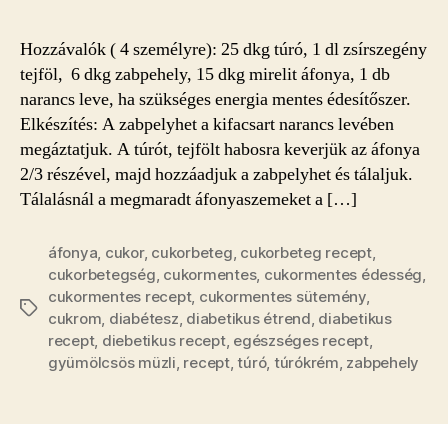
bejegyzéshez
Hozzávalók ( 4 személyre): 25 dkg túró, 1 dl zsírszegény
tejföl, 6 dkg zabpehely, 15 dkg mirelit áfonya, 1 db
narancs leve, ha szükséges energia mentes édesítőszer.
Elkészítés: A zabpelyhet a kifacsart narancs levében
megáztatjuk. A túrót, tejfölt habosra keverjük az áfonya
2/3 részével, majd hozzáadjuk a zabpelyhet és tálaljuk.
Tálalásnál a megmaradt áfonyaszemeket a […]
áfonya
,
cukor
,
cukorbeteg
,
cukorbeteg recept
,
cukorbetegség
,
cukormentes
,
cukormentes édesség
,
cukormentes recept
,
cukormentes sütemény
,
Címkék
cukrom
,
diabétesz
,
diabetikus étrend
,
diabetikus
recept
,
diebetikus recept
,
egészséges recept
,
gyümölcsös müzli
,
recept
,
túró
,
túrókrém
,
zabpehely