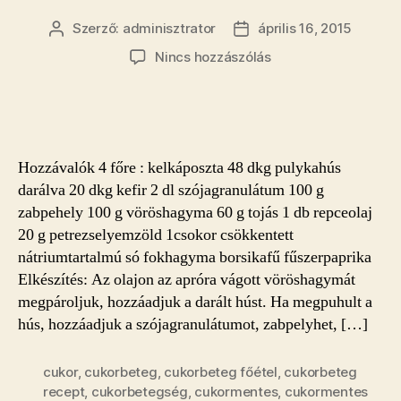
Szerző:
adminisztrator
április 16, 2015
Bejegyzés
Bejegyzés
szerzője
dátuma
a(z)
Nincs hozzászólás
Zabpelyhes
töltött
kellevél
bejegyzéshez
Hozzávalók 4 főre : kelkáposzta 48 dkg pulykahús
darálva 20 dkg kefir 2 dl szójagranulátum 100 g
zabpehely 100 g vöröshagyma 60 g tojás 1 db repceolaj
20 g petrezselyemzöld 1csokor csökkentett
nátriumtartalmú só fokhagyma borsikafű fűszerpaprika
Elkészítés: Az olajon az apróra vágott vöröshagymát
megpároljuk, hozzáadjuk a darált húst. Ha megpuhult a
hús, hozzáadjuk a szójagranulátumot, zabpelyhet, […]
cukor
,
cukorbeteg
,
cukorbeteg főétel
,
cukorbeteg
recept
,
cukorbetegség
,
cukormentes
,
cukormentes