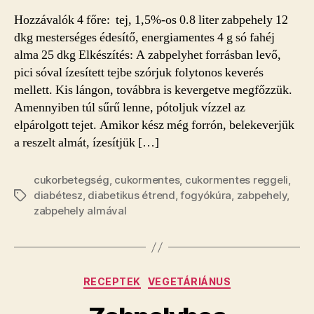
Hozzávalók 4 főre: tej, 1,5%-os 0.8 liter zabpehely 12
dkg mesterséges édesítő, energiamentes 4 g só fahéj
alma 25 dkg Elkészítés: A zabpelyhet forrásban levő,
pici sóval ízesített tejbe szórjuk folytonos keverés
mellett. Kis lángon, továbbra is kevergetve megfőzzük.
Amennyiben túl sűrű lenne, pótoljuk vízzel az
elpárolgott tejet. Amikor kész még forrón, belekeverjük
a reszelt almát, ízesítjük […]
cukorbetegség
,
cukormentes
,
cukormentes reggeli
,
diabétesz
,
diabetikus étrend
,
fogyókúra
,
zabpehely
,
Címkék
zabpehely almával
Kategóriák
RECEPTEK
VEGETÁRIÁNUS