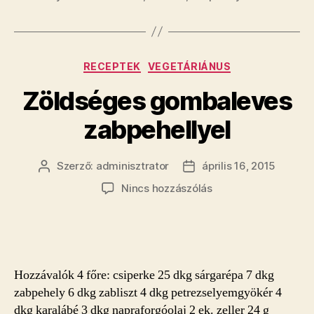
Kategóriák
RECEPTEK
VEGETÁRIÁNUS
Zöldséges gombaleves
zabpehellyel
Szerző:
adminisztrator
április 16, 2015
Bejegyzés
Bejegyzés
szerzője
dátuma
a(z)
Nincs hozzászólás
Zöldséges
gombaleves
zabpehellyel
bejegyzéshez
Hozzávalók 4 főre: csiperke 25 dkg sárgarépa 7 dkg
zabpehely 6 dkg zabliszt 4 dkg petrezselyemgyökér 4
dkg karalábé 3 dkg napraforgóolaj 2 ek. zeller 24 g