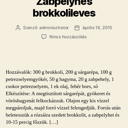
Zabpelyhes
brokkolileves
Szerző:
adminisztrator
április 16, 2015
Bejegyzés
Bejegyzés
szerzője
dátuma
a(z)
Nincs hozzászólás
Zabpelyhes
brokkolileves
bejegyzéshez
Hozzávalók: 300 g brokkoli, 200 g sárgarépa, 100 g
petrezselyemgyökér, 50 g hagyma, 20 g zabpehely, 1
csokor petrezselyem, 1 ek olaj, fehér bors, só
Elkészítése: A megtisztított sárgarépát, gyökeret és
vöröshagymát felkockázzuk. Olajon egy kis vízzel
megpároljuk, majd forró vízzel felengedjük. Forrás után
beletesszük a rózsáira szedett brokkolit, a zabpelyhet és
10-15 percig főzzük. […]