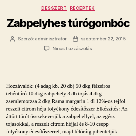
Kategóriák
DESSZERT
RECEPTEK
Zabpelyhes túrógombóc
Szerző:
adminisztrator
szeptember 22, 2015
Bejegyzés
Bejegyzés
szerzője
dátuma
a(z)
Nincs hozzászólás
Zabpelyhes
túrógombóc
bejegyzéshez
Hozzávalók: (4 adag kb. 20 db) 50 dkg félzsíros
tehéntúró 10 dkg zabpehely 3 db tojás 4 dkg
zsemlemorzsa 2 dkg Rama margarin 1 dl 12%-os tejföl
reszelt citrom héja folyékony édesítőszer Elkészítés: Az
áttört túrót összekeverjük a zabpehellyel, az egész
tojásokkal, a reszelt citrom héjjal és 8-10 csepp
folyékony édesítőszerrel, majd félóráig pihentetjük.