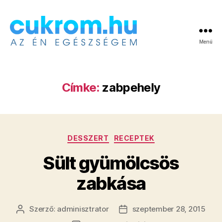
Menü
Cukrom.hu
Címke:
zabpehely
Kategóriák
DESSZERT
RECEPTEK
Sült gyümölcsös
zabkása
Szerző:
adminisztrator
szeptember 28, 2015
Bejegyzés
Bejegyzés
szerzője
dátuma